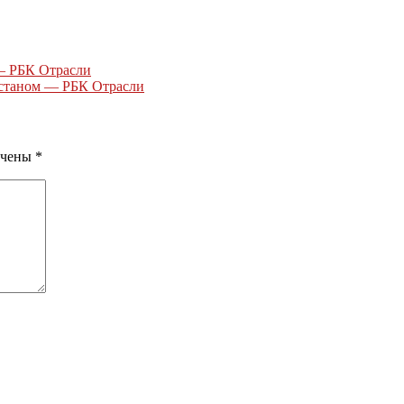
— РБК Отрасли
хстаном — РБК Отрасли
ечены
*