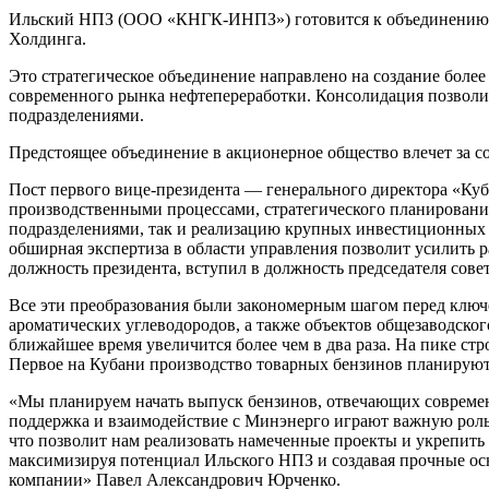
Ильский НПЗ (ООО «КНГК-ИНПЗ») готовится к объединению 
Холдинга.
Это стратегическое объединение направлено на создание боле
современного рынка нефтепереработки. Консолидация позволи
подразделениями.
Предстоящее объединение в акционерное общество влечет за с
Пост первого вице-президента — генерального директора «Куб
производственными процессами, стратегического планировани
подразделениями, так и реализацию крупных инвестиционных 
обширная экспертиза в области управления позволит усилить
должность президента, вступил в должность председателя со
Все эти преобразования были закономерным шагом перед ключ
ароматических углеводородов, а также объектов общезаводског
ближайшее время увеличится более чем в два раза. На пике ст
Первое на Кубани производство товарных бензинов планируют 
«Мы планируем начать выпуск бензинов, отвечающих современн
поддержка и взаимодействие с Минэнерго играют важную роль
что позволит нам реализовать намеченные проекты и укрепить
максимизируя потенциал Ильского НПЗ и создавая прочные ос
компании» Павел Александрович Юрченко.