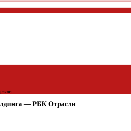
расли
олдинга — РБК Отрасли