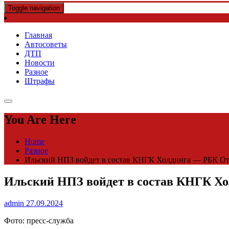
Toggle navigation
Главная
Автосоветы
ДТП
Новости
Разное
Штрафы
You Are Here
Home
Разное
Ильский НПЗ войдет в состав КНГК Холдинга — РБК От
Ильский НПЗ войдет в состав КНГК Х
admin
27.09.2024
Фото: пресс-служба