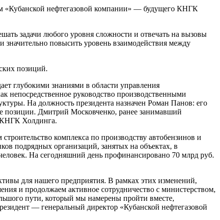
 «Кубанской нефтегазовой компании» — будущего КНГК
ешать задачи любого уровня сложности и отвечать на вызовы
и значительно повысить уровень взаимодействия между
ских позиций.
ает глубокими знаниями в области управления
как непосредственное руководство производственными
ктуры. На должность президента назначен Роман Панов: его
ие позиции. Дмитрий Московченко, ранее занимавший
о КНГК Холдинга.
строительство комплекса по производству автобензинов и
иков подрядных организаций, занятых на объектах, в
0 человек. На сегодняшний день профинансировано 70 млрд руб.
ктивы для нашего предприятия. В рамках этих изменений,
ения и продолжаем активное сотрудничество с министерством,
льшого пути, который мы намерены пройти вместе,
резидент — генеральный директор «Кубанской нефтегазовой