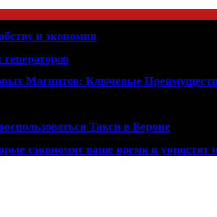
обству и экономии
 генераторов
овых Магнитов: Ключевые Преимущест
оспользоваться Такси в Вероне
орые сэкономят ваше время и упростят 