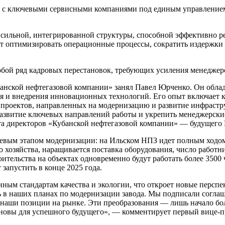
с ключевыми сервисными компаниями под единым управлением
е сильной, интегрированной структуры, способной эффективно р
т оптимизировать операционные процессы, сократить издержки 
обой ряд кадровых перестановок, требующих усиления менеджер
анской нефтегазовой компании» занял Павел Юрченко. Он облад
я и внедрения инновационных технологий. Его опыт включает 
проектов, направленных на модернизацию и развитие инфрастру
 развитие ключевых направлений работы и укрепить менеджерск
вета директоров «Кубанской нефтегазовой компании» — будущег
евым этапом модернизации: на Ильском НПЗ идет полным ходом 
о хозяйства, наращивается поставка оборудования, число работн
роительства на объектах одновременно будут работать более 350
запустить в конце 2025 года.
ым стандартам качества и экологии, что откроет новые перспе
 в наших планах по модернизации завода. Мы подписали соглаш
 наши позиции на рынке. Эти преобразования — лишь начало бо
новы для успешного будущего», — комментирует первый вице-п