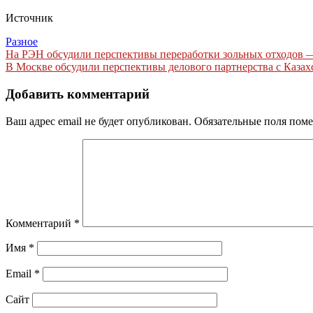
Источник
Разное
Навигация
На РЭН обсудили перспективы переработки зольных отходов 
В Москве обсудили перспективы делового партнерства с Каза
по
записям
Добавить комментарий
Ваш адрес email не будет опубликован.
Обязательные поля пом
Комментарий
*
Имя
*
Email
*
Сайт