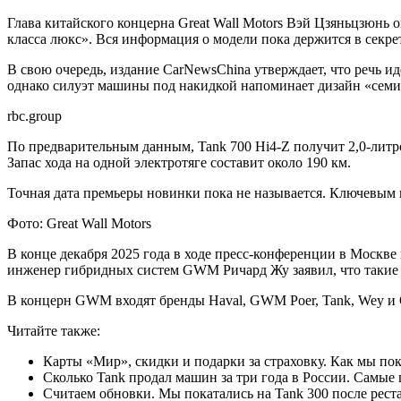
Глава китайского концерна Great Wall Motors Вэй Цзяньцзюнь
класса люкс». Вся информация о модели пока держится в секре
В свою очередь, издание CarNewsChina утверждает, что речь 
однако силуэт машины под накидкой напоминает дизайн «семисо
rbc.group
По предварительным данным, Tank 700 Hi4-Z получит 2,0-литр
Запас хода на одной электротяге составит около 190 км.
Точная дата премьеры новинки пока не называется. Ключевым 
Фото: Great Wall Motors
В конце декабря 2025 года в ходе пресс-конференции в Москве
инженер гибридных систем GWM Ричард Жу заявил, что такие а
В концерн GWM входят бренды Haval, GWM Poer, Tank, Wey и Or
Читайте также:
Карты «Мир», скидки и подарки за страховку. Как мы пок
Сколько Tank продал машин за три года в России. Самые
Считаем обновки. Мы покатались на Tank 300 после рест