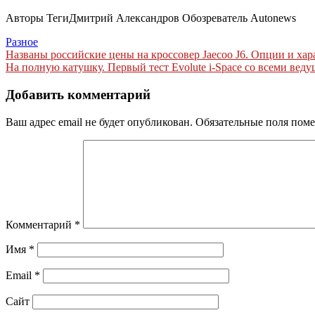
Авторы Теги
Дмитрий Александров Обозреватель Autonews
Разное
Навигация
Названы российские цены на кроссовер Jaecoo J6. Опции и хар
На полную катушку. Первый тест Evolute i-Space со всеми веду
по
записям
Добавить комментарий
Ваш адрес email не будет опубликован.
Обязательные поля пом
Комментарий
*
Имя
*
Email
*
Сайт