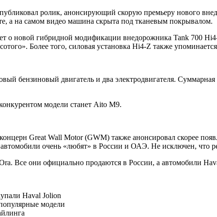
 опубликовал ролик, анонсирующий скорую премьеру нового внед
те, а на самом видео машина скрыта под тканевым покрывалом.
идет о новой гибридной модификации внедорожника Tank 700 Hi
того». Более того, силовая установка Hi4-Z также упоминается 
овый бензиновый двигатель и два электродвигателя. Суммарная
конкурентом модели станет Aito M9.
 концерн Great Wall Motor (GWM) также анонсировал скорее поя
втомобили очень «любят» в России и ОАЭ. Не исключен, что ре
a. Все они официально продаются в России, а автомобили Haval 
упали Haval Jolion
 популярные модели
айлинга