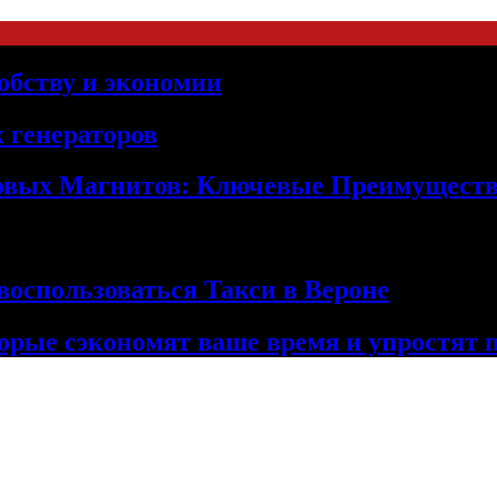
обству и экономии
 генераторов
овых Магнитов: Ключевые Преимущест
оспользоваться Такси в Вероне
орые сэкономят ваше время и упростят 