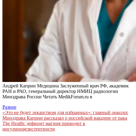
Андрей Каприн Медицина Заслуженный врач РФ, академик
РАН и РАО, генеральный директор НМИЦ радиологии
Минздрава России
Читать MedikForum.ru в
Разное
Навигация
«Это не будет лекарством для избранных»: главный онколог
Минздрава Каприн рассказал о российской вакцине от рака
по
The Health: дефицит магния приводит к
записям
инсулинорезистентности