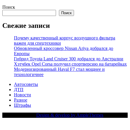
Поиск
Поиск
Свежие записи
Почему качественный корпус воздушного фильтра
важен для спецтехники
Обновленный кроссовер Nissan Ariya добрался до
Европы
Гибрид Toyota Land Cruiser 300 добрался до Австралии
Хэтчбек Opel Corsa получил спортверсию на батарейках
Модернизированный Haval F7 стал мощнее и
технологичнее
Автосоветы
ДТП
Новости
Разное
Штрафы
Copy Right Text |
Design & develop by AmpleThemes