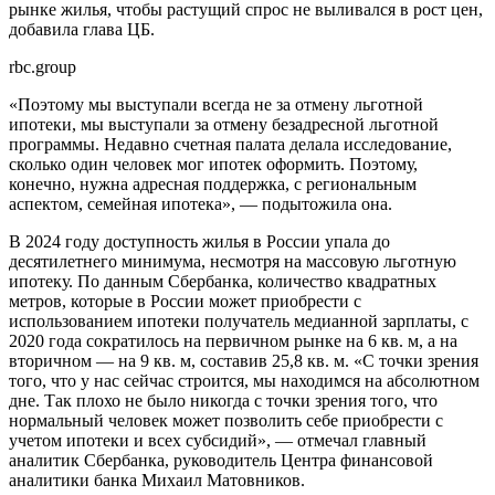
рынке жилья, чтобы растущий спрос не выливался в рост цен,
добавила глава ЦБ.
rbc.group
«Поэтому мы выступали всегда не за отмену льготной
ипотеки, мы выступали за отмену безадресной льготной
программы. Недавно счетная палата делала исследование,
сколько один человек мог ипотек оформить. Поэтому,
конечно, нужна адресная поддержка, с региональным
аспектом, семейная ипотека», — подытожила она.
В 2024 году доступность жилья в России упала до
десятилетнего минимума, несмотря на массовую льготную
ипотеку. По данным Сбербанка, количество квадратных
метров, которые в России может приобрести с
использованием ипотеки получатель медианной зарплаты, с
2020 года сократилось на первичном рынке на 6 кв. м, а на
вторичном — на 9 кв. м, составив 25,8 кв. м. «С точки зрения
того, что у нас сейчас строится, мы находимся на абсолютном
дне. Так плохо не было никогда с точки зрения того, что
нормальный человек может позволить себе приобрести с
учетом ипотеки и всех субсидий», — отмечал главный
аналитик Сбербанка, руководитель Центра финансовой
аналитики банка Михаил Матовников.