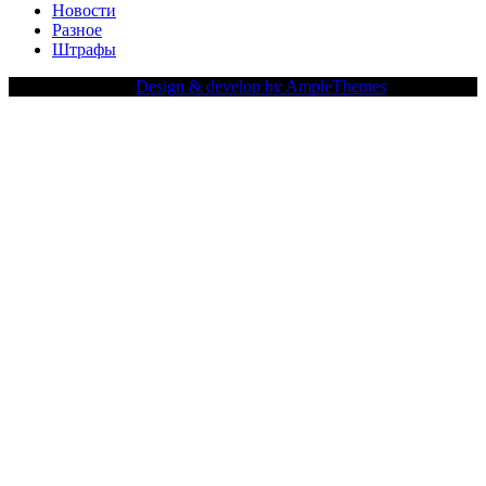
Новости
Разное
Штрафы
Copy Right Text |
Design & develop by AmpleThemes