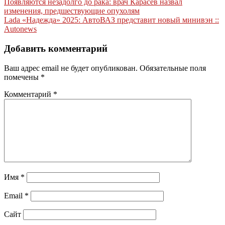
Навигация
Появляются незадолго до рака: врач Карасев назвал
изменения, предшествующие опухолям
по
Lada «Надежда» 2025: АвтоВАЗ представит новый минивэн ::
записям
Autonews
Добавить комментарий
Ваш адрес email не будет опубликован.
Обязательные поля
помечены
*
Комментарий
*
Имя
*
Email
*
Сайт