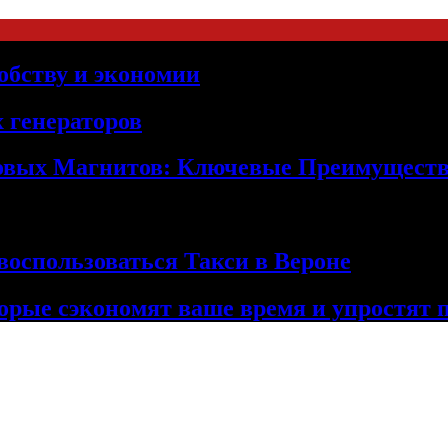
обству и экономии
 генераторов
овых Магнитов: Ключевые Преимущест
оспользоваться Такси в Вероне
орые сэкономят ваше время и упростят 