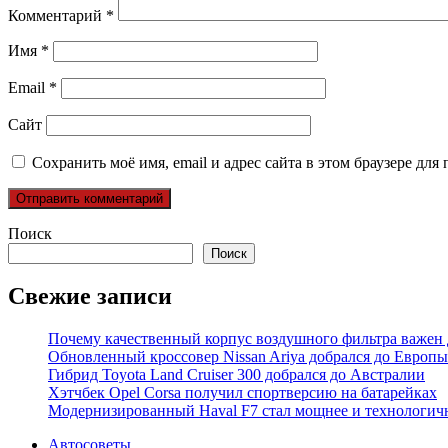
Комментарий
*
Имя
*
Email
*
Сайт
Сохранить моё имя, email и адрес сайта в этом браузере д
Поиск
Поиск
Свежие записи
Почему качественный корпус воздушного фильтра важен 
Обновленный кроссовер Nissan Ariya добрался до Европы
Гибрид Toyota Land Cruiser 300 добрался до Австралии
Хэтчбек Opel Corsa получил спортверсию на батарейках
Модернизированный Haval F7 стал мощнее и технологич
Автосоветы