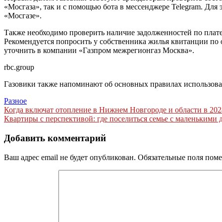
«Мосгаза», так и с помощью бота в мессенджере Telegram. Для 
«Мосгазе».
Также необходимо проверить наличие задолженностей по плате
Рекомендуется попросить у собственника жилья квитанции по
уточнить в компании «Газпром межрегионгаз Москва».
rbc.group
Газовики также напоминают об основных правилах использован
Разное
Навигация
Когда включат отопление в Нижнем Новгороде и области в 202
Квартиры с перспективой: где поселиться семье с маленькими 
по
записям
Добавить комментарий
Ваш адрес email не будет опубликован.
Обязательные поля пом