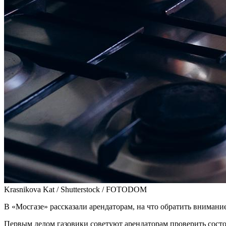
Krasnikova Kat / Shutterstock / FOTODOM
В «Мосгазе» рассказали арендаторам, на что обратить внимани
Первым делом газовики советуют арендаторам проверить состоя