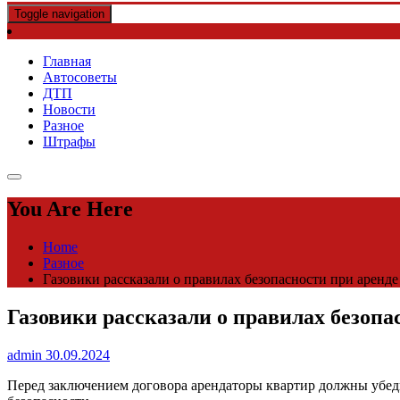
Toggle navigation
Главная
Автосоветы
ДТП
Новости
Разное
Штрафы
You Are Here
Home
Разное
Газовики рассказали о правилах безопасности при аренде
Газовики рассказали о правилах безопа
admin
30.09.2024
Перед заключением договора арендаторы квартир должны убеди