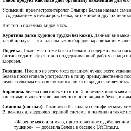
Такой продукт как мясо дает организму важнейшие для его
Уфимский врач-гастроэнтеролог Эльвира Белева
назвала самы
– содержанием в нем жиров, белка, витаминов и других ценных
Вот топ-5 полезных видов мяса.
Курятина (мясо куриной грудки без кожи).
Данный вид мяса о
такой продукт – это идеальным выбор для наращивания мышечно
Индейка.
Такое мясо тоже богато белком и содержит мало нас
(антиоксидант, эффективно поддерживающий работу сердца и 
здоровья.
Говядина.
Именно из этого мяса организм лучше всего усваива
Белева посоветовала употреблять в пищу преимущественно пост
нежелательным из-за возможного риска навредить кишечнику.
Баранина.
Белева пояснила, что в топ-5 полезных видов мяса
кислотами и является великолепным поставщиком белка, витами
Свинина (постная).
Такое мясо благодаря специфическому хим
В, важных для здоровья нервной системы и психики а также н
«Жареное мясо или мясо, приготовленное с добавлением б
тушеное», — добавила Белева в беседе с UfaTime.ru.