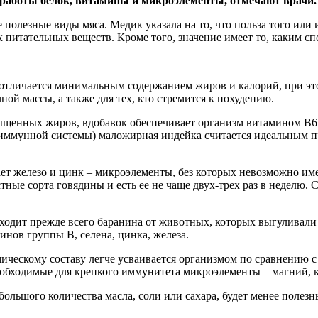
 работы белок, витамины и микроэлементы, отмечают врачи.
е полезные виды мяса. Медик указала на то, что польза того или
 питательных веществ. Кроме того, значение имеет то, каким с
тличается минимальным содержанием жиров и калорий, при это
й массы, а также для тех, кто стремится к похудению.
ыщенных жиров, вдобавок обеспечивает организм витамином B6 и
иммунной системы) маложирная индейка считается идеальным пр
ет железо и цинк – микроэлементы, без которых невозможно им
ные сорта говядины и есть ее не чаще двух-трех раз в неделю. 
 входит прежде всего баранина от животных, которых выгуливал
нов группы B, селена, цинка, железа.
ическому составу легче усваивается организмом по сравнению
еобходимые для крепкого иммунитета микроэлементы – магний, к
ольшого количества масла, соли или сахара, будет менее полезн