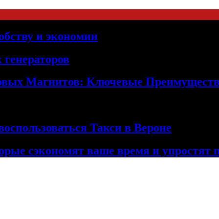
обству и экономии
 генераторов
овых Магнитов: Ключевые Преимущест
оспользоваться Такси в Вероне
орые сэкономят ваше время и упростят 