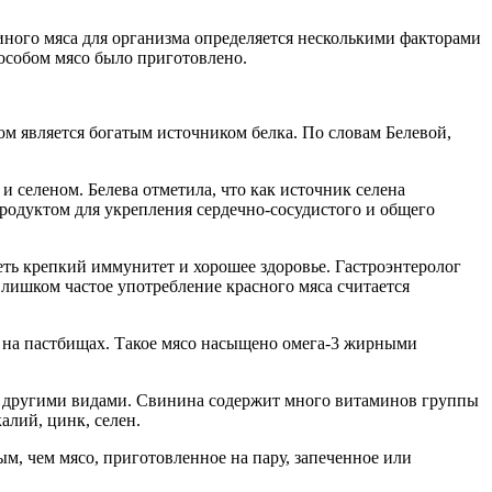
 иного мяса для организма определяется несколькими факторами
пособом мясо было приготовлено.
м является богатым источником белка. По словам Белевой,
 селеном. Белева отметила, что как источник селена
одуктом для укрепления сердечно-сосудистого и общего
еть крепкий иммунитет и хорошее здоровье. Гастроэнтеролог
Слишком частое употребление красного мяса считается
и на пастбищах. Такое мясо насыщено омега-3 жирными
 с другими видами. Свинина содержит много витаминов группы
алий, цинк, селен.
ым, чем мясо, приготовленное на пару, запеченное или