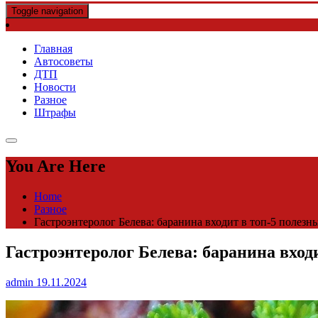
Toggle navigation
Главная
Автосоветы
ДТП
Новости
Разное
Штрафы
You Are Here
Home
Разное
Гастроэнтеролог Белева: баранина входит в топ-5 полезн
Гастроэнтеролог Белева: баранина вход
admin
19.11.2024