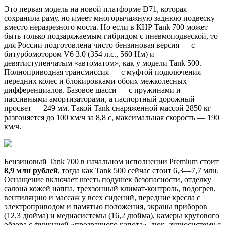
Это первая модель на новой платформе D71, которая
сохранила раму, но имеет многорычажную заднюю подвеску
вместо неразрезного моста. Но если в КНР Tank 700 может
быть только подзаряжаемым гибридом с пневмоподвеской, то
для России подготовлена чисто бензиновая версия — с
битурбомотором V6 3.0 (354 л.с., 560 Нм) и
девятиступенчатым «автоматом», как у модели Tank 500.
Полноприводная трансмиссия — c муфтой подключения
передних колес и блокировками обоих межколесных
дифференциалов. Базовое шасси — с пружинами и
пассивными амортизаторами, а паспортный дорожный
просвет — 249 мм. Такой Tank снаряженной массой 2850 кг
разгоняется до 100 км/ч за 8,8 с, максимальная скорость — 190
км/ч.
Бензиновый Tank 700 в начальном исполнении Premium стоит
8,9 млн рублей
, тогда как Tank 500 сейчас стоит 6,3—7,7 млн.
Оснащение включает шесть подушек безопасности, отделку
салона кожей наппа, трехзонный климат-контроль, подогрев,
вентиляцию и массаж у всех сидений, передние кресла с
электроприводом и памятью положения, экраны приборов
(12,3 дюйма) и медиасистемы (16,2 дюйма), камеры кругового
обзора с функцией «прозрачного капота», люк, аудиосистему с