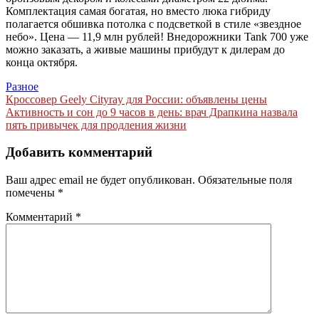
Комплектация самая богатая, но вместо люка гибриду
полагается обшивка потолка с подсветкой в стиле «звездное
небо». Цена — 11,9 млн рублей! Внедорожники Tank 700 уже
можно заказать, а живые машины прибудут к дилерам до
конца октября.
Разное
Навигация
Кроссовер Geely Cityray для России: объявлены цены
Активность и сон до 9 часов в день: врач Драпкина назвала
по
пять привычек для продления жизни
записям
Добавить комментарий
Ваш адрес email не будет опубликован.
Обязательные поля
помечены
*
Комментарий
*