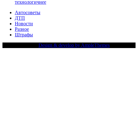
технологичнее
Автосоветы
ДТП
Новости
Разное
Штрафы
Copy Right Text |
Design & develop by AmpleThemes