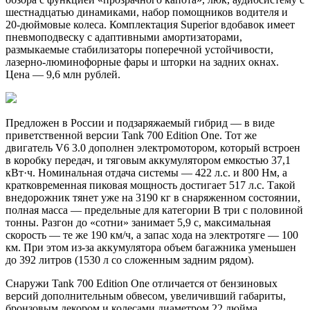
шестнадцатью динамиками, набор помощников водителя и
20-дюймовые колеса. Комплектация Superior вдобавок имеет
пневмоподвеску с адаптивными амортизаторами,
размыкаемые стабилизаторы поперечной устойчивости,
лазерно-люминофорные фары и шторки на задних окнах.
Цена — 9,6 млн рублей.
Предложен в России и подзаряжаемый гибрид — в виде
приветственной версии Tank 700 Edition One. Тот же
двигатель V6 3.0 дополнен электромотором, который встроен
в коробку передач, и тяговым аккумулятором емкостью 37,1
кВт·ч. Номинальная отдача системы — 422 л.с. и 800 Нм, а
кратковременная пиковая мощность достигает 517 л.с. Такой
внедорожник тянет уже на 3190 кг в снаряженном состоянии,
полная масса — предельные для категории B три с половиной
тонны. Разгон до «сотни» занимает 5,9 с, максимальная
скорость — те же 190 км/ч, а запас хода на электротяге — 100
км. При этом из-за аккумулятора объем багажника уменьшен
до 392 литров (1530 л со сложенным задним рядом).
Снаружи Tank 700 Edition One отличается от бензиновых
версий дополнительным обвесом, увеличивший габариты,
бронзовым декором и колесами диаметром 22 дюйма.