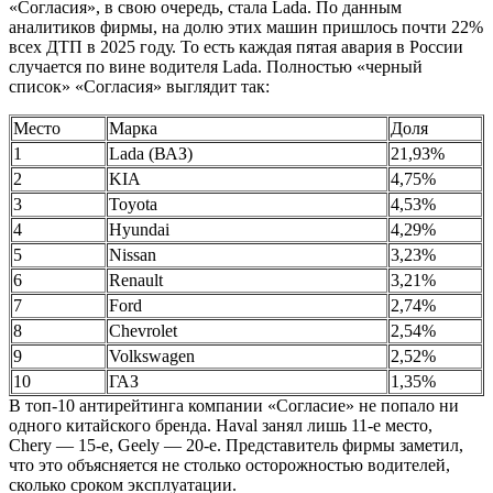
«Согласия», в свою очередь, стала Lada. По данным
аналитиков фирмы, на долю этих машин пришлось почти 22%
всех ДТП в 2025 году. То есть каждая пятая авария в России
случается по вине водителя Lada. Полностью «черный
список» «Согласия» выглядит так:
Место
Марка
Доля
1
Lada (ВАЗ)
21,93%
2
KIA
4,75%
3
Toyota
4,53%
4
Hyundai
4,29%
5
Nissan
3,23%
6
Renault
3,21%
7
Ford
2,74%
8
Chevrolet
2,54%
9
Volkswagen
2,52%
10
ГАЗ
1,35%
В топ-10 антирейтинга компании «Согласие» не попало ни
одного китайского бренда. Haval занял лишь 11-е место,
Chery — 15-е, Geely — 20-е. Представитель фирмы заметил,
что это объясняется не столько осторожностью водителей,
сколько сроком эксплуатации.