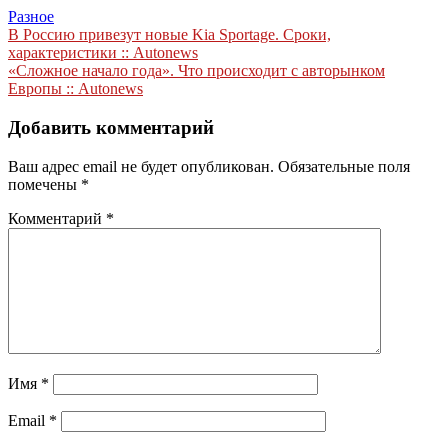
Разное
Навигация
В Россию привезут новые Kia Sportage. Сроки,
характеристики :: Autonews
по
«Сложное начало года». Что происходит с авторынком
записям
Европы :: Autonews
Добавить комментарий
Ваш адрес email не будет опубликован.
Обязательные поля
помечены
*
Комментарий
*
Имя
*
Email
*