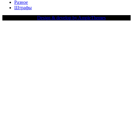
Разное
Штрафы
Copy Right Text |
Design & develop by AmpleThemes