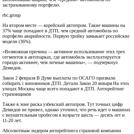
застрахованному портфелю.
rbc.group
На втором месте — корейский автопром. Такие машины на
37% чаще попадают в ДТП, чем средний автомобиль по
портфелю аварийности. Первую тройку замыкает российские
модели (36%).
«Возможная причина — активное использование этих трех
сегментов в автопарках, где автомобиль эксплуатируется
гораздо активнее, чем личные машины», — подчеркнул
Демидов.
Закон
2 февраля
В Думе выплаты по ОСАГО призвали
собирать с виновников ДТП. Детали
Закон
20 января
На этих
улицах Москвы чаще всего попадают в ДТП. Антирейтинг
страховщиков
Также в зоне риска узбекский автопром. Тут точных цифр
Демидов не привел, однако уточнил, что речь идет о машинах
с внушительным пробегом в возрасте шесть — десять лет и
11-20 лет.
Абсолютным лидером антирейтинга страховой компании