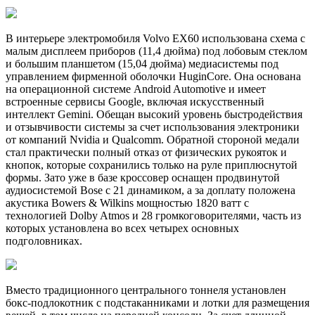
В интерьере электромобиля Volvo EX60 использована схема с
малым дисплеем приборов (11,4 дюйма) под лобовым стеклом
и большим планшетом (15,04 дюйма) медиасистемы под
управлением фирменной оболочки HuginCore. Она основана
на операционной системе Android Automotive и имеет
встроенные сервисы Google, включая искусственный
интеллект Gemini. Обещан высокий уровень быстродействия
и отзывчивости системы за счет использования электроники
от компаний Nvidia и Qualcomm. Обратной стороной медали
стал практически полный отказ от физических рукояток и
кнопок, которые сохранились только на руле приплюснутой
формы. Зато уже в базе кроссовер оснащен продвинутой
аудиосистемой Bose с 21 динамиком, а за доплату положена
акустика Bowers & Wilkins мощностью 1820 ватт с
технологией Dolby Atmos и 28 громкоговорителями, часть из
которых установлена во всех четырех основных
подголовниках.
Вместо традиционного центрального тоннеля установлен
бокс-подлокотник с подстаканниками и лотки для размещения