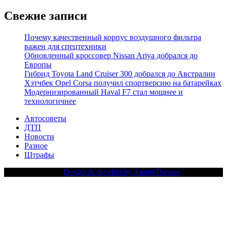
Свежие записи
Почему качественный корпус воздушного фильтра
важен для спецтехники
Обновленный кроссовер Nissan Ariya добрался до
Европы
Гибрид Toyota Land Cruiser 300 добрался до Австралии
Хэтчбек Opel Corsa получил спортверсию на батарейках
Модернизированный Haval F7 стал мощнее и
технологичнее
Автосоветы
ДТП
Новости
Разное
Штрафы
Copy Right Text |
Design & develop by AmpleThemes