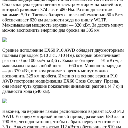
Она оснащена единственным электромотором на задней оси,
который развивает 374 л.с. и 480 Нм. Разгон до «сотни»
занимает 5,9 с. Тяговая батарея с полезной емкостью 80 кВт·ч
обеспечивает 620 км дальности хода по циклу WLTP.
Максимальная мощность зарядки — 320 кВт. За десять минут
можно восполнить энергию для броска на 305 км.
Среднее исполнение EX60 P10 AWD обладает двухмоторным
полным приводом (510 л.с., 710 Нм), который обеспечивает
разгон с 0 до 100 км/ч за 4,6 с. Емкость батареи — 91 кВт·ч, а
максимальная дальнобойность — 660 км. Мощность зарядки
— до 370 кВт, в таком режиме за десять минут можно
восполнить 325 км пробега. Именно на основе версии P10
AWD построена модификация EX60 Cross Country. Правда,
она имеет чуть худшие показатели динамики разгона (4,7 с) и
дальности хода (640 км).
Наконец, на вершине гаммы расположился вариант EX60 P12
AWD. Его двухмоторный полный привод развивает 680 л.с. и
790 Нм, чего достаточно, чтобы набрать первую «сотню» за
3,9 с. Аккумулятор емкостью 112 кВт·ч обеспечивает 810 км