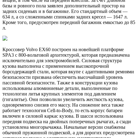
вещей, в том числе на передней консоли. За счет длинной
базы и ровного пола заявлен дополнительный простор на
задних сиденьях и в багажнике. Его стандартный объем —
634 л, а со сложенными спинками задних кресел — 1647 л.
Кроме того, предусмотрен передний багажник емкостью до 85
л.
Кроссовер Volvo EX60 построен на новейшей платформе
SPA3 с 800-вольтовой архитектурой, которая предназначена
исключительно для электромобилей. Силовая структура
кузова выполнена с применением высокопрочной
борсодержащей стали, которая вкупе с адаптивными ремнями
безопасности призвана обеспечить высочайший уровень
пассивной безопасности. Также в конструкции кузова
использованы алюминиевые детали, выполненные по
технологии литья крупных элементов под давлением
(гигалитье). Они позволили увеличить жесткость кузова,
одновременно снизив его массу. На снижение веса также
работает технология Cell-to-Body, то есть корпус батареи
включен в силовой каркас кузова. В шасси использована
передняя подвеска на двойных поперечных рычагах, а сзади
установлена многорычажка. Начальные версии снабжены
обычной пружинной подвеской, а для дорогих предусмотрена