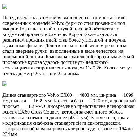
Передняя часть автомобиля выполнена в типичном стиле
современных моделей Volvo: фары со стилизованной под
«молот Тора» начинкой и глухой носовой обтекатель с
воздухозаборником в бампере. Корма также оказалась
развитием прежних идей, став более угловатой и получив
зауженные фонари. Действительно необычным решением
стали дверные ручки, выполненные в виде лепестков на
подоконной линии. Благодаря тщательной аэродинамической
проработке кузова удалось достигнуть неплохого
коэффициента сопротивления воздуха Cx 0,26. Колеса могут
иметь диаметр 20, 21 или 22 дюйма.
Длина стандартного Volvo EX60 — 4803 мм, ширина — 1899
мм, высота — 1639 мм. Колесная база — 2970 мм, а дорожный
просвет — 182 мм. Одновременно представлена вседорожная
версия EX60 Cross Country, которая за счет иного обвеса
кузова стала немного длиннее (4811 мм). Кроме того, такая
модификация снабжена стандартной пневмоподвеской,
которая способна варьировать клиренс в диапазоне от 194 до
234 мм.