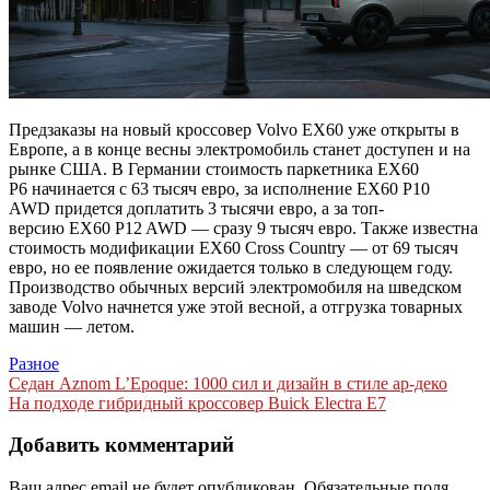
Предзаказы на новый кроссовер Volvo EX60 уже открыты в
Европе, а в конце весны электромобиль станет доступен и на
рынке США. В Германии стоимость паркетника EX60
P6 начинается с 63 тысяч евро, за исполнение EX60 P10
AWD придется доплатить 3 тысячи евро, а за топ-
версию EX60 P12 AWD — сразу 9 тысяч евро. Также известна
стоимость модификации EX60 Cross Country — от 69 тысяч
евро, но ее появление ожидается только в следующем году.
Производство обычных версий электромобиля на шведском
заводе Volvo начнется уже этой весной, а отгрузка товарных
машин — летом.
Разное
Навигация
Седан Aznom L’Epoque: 1000 сил и дизайн в стиле ар-деко
На подходе гибридный кроссовер Buick Electra E7
по
записям
Добавить комментарий
Ваш адрес email не будет опубликован.
Обязательные поля