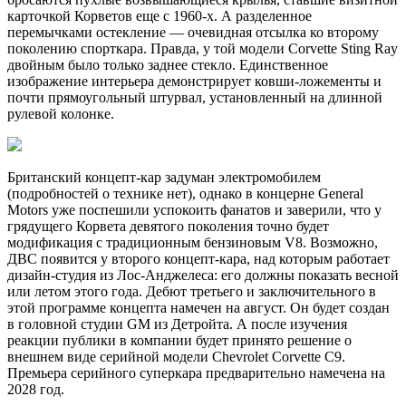
карточкой Корветов еще с 1960-х. А разделенное
перемычками остекление — очевидная отсылка ко второму
поколению спорткара. Правда, у той модели Corvette Sting Ray
двойным было только заднее стекло. Единственное
изображение интерьера демонстрирует ковши-ложементы и
почти прямоугольный штурвал, установленный на длинной
рулевой колонке.
Британский концепт-кар задуман электромобилем
(подробностей о технике нет), однако в концерне General
Motors уже поспешили успокоить фанатов и заверили, что у
грядущего Корвета девятого поколения точно будет
модификация с традиционным бензиновым V8. Возможно,
ДВС появится у второго концепт-кара, над которым работает
дизайн-студия из Лос-Анджелеса: его должны показать весной
или летом этого года. Дебют третьего и заключительного в
этой программе концепта намечен на август. Он будет создан
в головной студии GM из Детройта. А после изучения
реакции публики в компании будет принято решение о
внешнем виде серийной модели Chevrolet Corvette C9.
Премьера серийного суперкара предварительно намечена на
2028 год.