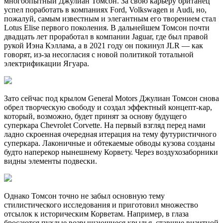
многоопытный Джулиан Томсон. За свою карьеру британец
успел поработать в компаниях Ford, Volkswagen и Audi, но,
пожалуй, самым известным и элегантным его творением стал
Lotus Elise первого поколения. В дальнейшем Томсон почти
двадцать лет проработал в компании Jaguar, где был правой
рукой Иэна Кэллама, а в 2021 году он покинул JLR — как
говорят, из-за несогласия с новой политикой тотальной
электрификации Ягуара.
Зато сейчас под крылом General Motors Джулиан Томсон снова
обрел творческую свободу и создал эффектный концепт-кар,
который, возможно, будет принят за основу будущего
суперкара Chevrolet Corvette. На первый взгляд перед нами
ладно скроенная очередная итерация на тему футуристичного
суперкара. Лаконичные и обтекаемые обводы кузова созданы
будто наперекор нынешнему Корвету. Через воздухозаборники
видны элементы подвески.
Однако Томсон точно не забыл основную тему
стилистического исследования и приготовил множество
отсылок к историческим Корветам. Например, в глаза
бросаются пухлые возвышающиеся крылья, ставшие визитной