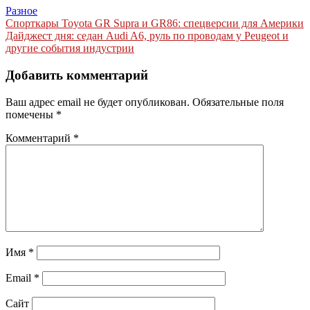
Разное
Навигация
Спорткары Toyota GR Supra и GR86: спецверсии для Америки
Дайджест дня: седан Audi A6, руль по проводам у Peugeot и
по
другие события индустрии
записям
Добавить комментарий
Ваш адрес email не будет опубликован.
Обязательные поля
помечены
*
Комментарий
*
Имя
*
Email
*
Сайт