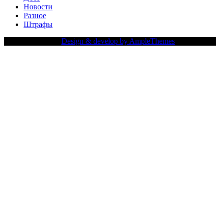
Новости
Разное
Штрафы
Copy Right Text |
Design & develop by AmpleThemes