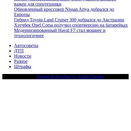
важен для спецтехники
Обновленный кроссовер Nissan Ariya добрался до
Европы
Гибрид Toyota Land Cruiser 300 добрался до Австралии
Хэтчбек Opel Corsa получил спортверсию на батарейках
Модернизированный Haval F7 стал мощнее и
технологичнее
Автосоветы
ДТП
Новости
Разное
Штрафы
Copy Right Text |
Design & develop by AmpleThemes