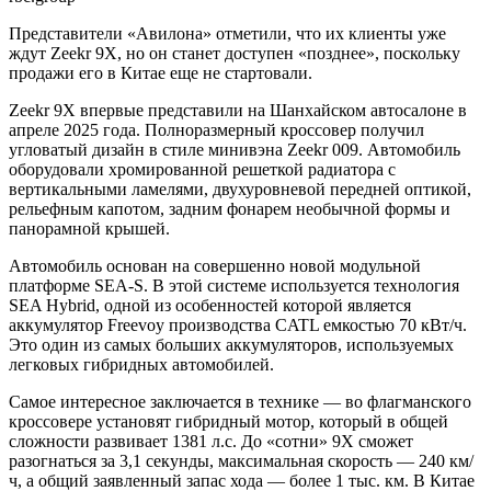
Представители «Авилона» отметили, что их клиенты уже
ждут Zeekr 9X, но он станет доступен «позднее», поскольку
продажи его в Китае еще не стартовали.
Zeekr 9X впервые представили на Шанхайском автосалоне в
апреле 2025 года. Полноразмерный кроссовер получил
угловатый дизайн в стиле минивэна Zeekr 009. Автомобиль
оборудовали хромированной решеткой радиатора с
вертикальными ламелями, двухуровневой передней оптикой,
рельефным капотом, задним фонарем необычной формы и
панорамной крышей.
Автомобиль основан на совершенно новой модульной
платформе SEA-S. В этой системе используется технология
SEA Hybrid, одной из особенностей которой является
аккумулятор Freevoy производства CATL емкостью 70 кВт/ч.
Это один из самых больших аккумуляторов, используемых
легковых гибридных автомобилей.
Самое интересное заключается в технике — во флагманского
кроссовере установят гибридный мотор, который в общей
сложности развивает 1381 л.с. До «сотни» 9X сможет
разогнаться за 3,1 секунды, максимальная скорость — 240 км/
ч, а общий заявленный запас хода — более 1 тыс. км. В Китае