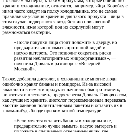
По словам эксперта, к таким продуктам, которые ошибочно
хранят в холодильнике, относятся, например, яйца. Коробку с
ними часто кладут на полку холодильника, это не самые
правильные условия хранения для такого продукта – яйца в
этом случае подвергаются воздействию повышенной
влажности, из-за которой под их скорлупой могут
размножаться бактерии.
«После покупки яйца стоит положить в дверцу, но
предварительно промыть проточной водой и
насухо вытереть. Это позволит сократить риски
развития неблагоприятных микроорганизмов», —
пояснила Дюваль в разговоре с «Вечерней
Москвой».
Также, добавила диетолог, в холодильнике многие люди
ошибочно хранят бананы и помидоры. Из-за высокой
влажности в нем эти продукты начинают быстро темнеть,
портиться и плесневеть, предостерегла Дюваль. Говоря о том,
как лучше их хранить, диетолог порекомендовала перевязать
хвостик бананов полиэтиленовым пакетом и оставить их в
каком-нибудь блюде при комнатной температуре.
«Если хочется оставить бананы в холодильнике,
предварительно лучше вымыть, насухо вытереть и
положить в специально отведенный ящик, где