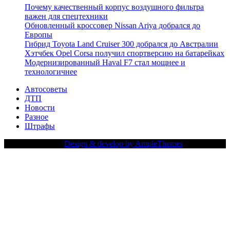
Почему качественный корпус воздушного фильтра
важен для спецтехники
Обновленный кроссовер Nissan Ariya добрался до
Европы
Гибрид Toyota Land Cruiser 300 добрался до Австралии
Хэтчбек Opel Corsa получил спортверсию на батарейках
Модернизированный Haval F7 стал мощнее и
технологичнее
Автосоветы
ДТП
Новости
Разное
Штрафы
Copy Right Text |
Design & develop by AmpleThemes