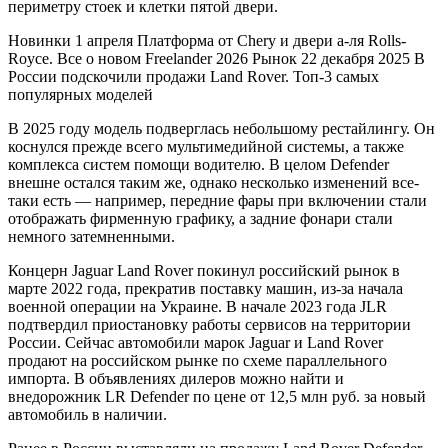
периметру стоек и клетки пятой двери.
Новинки
1 апреля
Платформа от Chery и двери а-ля Rolls-
Royce. Все о новом Freelander 2026
Рынок
22 декабря 2025
В
России подскочили продажи Land Rover. Топ-3 самых
популярных моделей
В 2025 году модель подверглась небольшому рестайлингу. Он
коснулся прежде всего мультимедийной системы, а также
комплекса систем помощи водителю. В целом Defender
внешне остался таким же, однако несколько изменений все-
таки есть — например, передние фары при включении стали
отображать фирменную графику, а задние фонари стали
немного затемненными.
Концерн Jaguar Land Rover покинул российский рынок в
марте 2022 года, прекратив поставку машин, из-за начала
военной операции на Украине. В начале 2023 года JLR
подтвердил приостановку работы сервисов на территории
России. Сейчас автомобили марок Jaguar и Land Rover
продают на российском рынке по схеме параллельного
импорта. В объявлениях дилеров можно найти и
внедорожник LR Defender по цене от 12,5 млн руб. за новый
автомобиль в наличии.