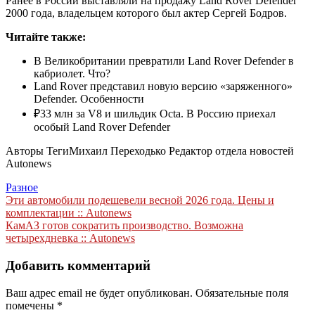
Ранее в России выставляли на продажу Land Rover Defender
2000 года, владельцем которого был актер Сергей Бодров.
Читайте также:
В Великобритании превратили Land Rover Defender в
кабриолет. Что?
Land Rover представил новую версию «заряженного»
Defender. Особенности
₽33 млн за V8 и шильдик Octa. В Россию приехал
особый Land Rover Defender
Авторы Теги
Михаил Переходько Редактор отдела новостей
Autonews
Разное
Навигация
Эти автомобили подешевели весной 2026 года. Цены и
комплектации :: Autonews
по
КамАЗ готов сократить производство. Возможна
записям
четырехдневка :: Autonews
Добавить комментарий
Ваш адрес email не будет опубликован.
Обязательные поля
помечены
*