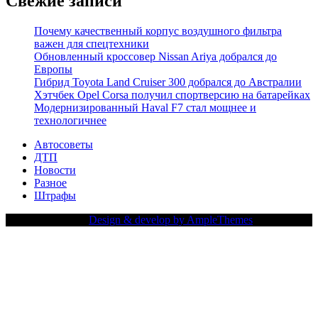
Свежие записи
Почему качественный корпус воздушного фильтра
важен для спецтехники
Обновленный кроссовер Nissan Ariya добрался до
Европы
Гибрид Toyota Land Cruiser 300 добрался до Австралии
Хэтчбек Opel Corsa получил спортверсию на батарейках
Модернизированный Haval F7 стал мощнее и
технологичнее
Автосоветы
ДТП
Новости
Разное
Штрафы
Copy Right Text |
Design & develop by AmpleThemes