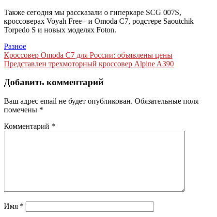
Также сегодня мы рассказали о гиперкаре SCG 007S,
кроссоверах Voyah Free+ и Omoda C7, родстере Saoutchik
Torpedo S и новых моделях Foton.
Разное
Навигация
Кроссовер Omoda C7 для России: объявлены цены
Представлен трехмоторный кроссовер Alpine A390
по
записям
Добавить комментарий
Ваш адрес email не будет опубликован.
Обязательные поля
помечены
*
Комментарий
*
Имя
*