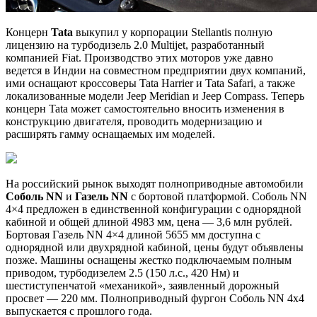
Концерн
Tata
выкупил у корпорации Stellantis полную
лицензию на турбодизель 2.0 Multijet, разработанный
компанией Fiat. Производство этих моторов уже давно
ведется в Индии на совместном предприятии двух компаний,
ими оснащают кроссоверы Tata Harrier и Tata Safari, а также
локализованные модели Jeep Meridian и Jeep Compass. Теперь
концерн Tata может самостоятельно вносить изменения в
конструкцию двигателя, проводить модернизацию и
расширять гамму оснащаемых им моделей.
На российский рынок выходят полноприводные автомобили
Соболь NN
и
Газель NN
с бортовой платформой. Соболь NN
4×4 предложен в единственной конфигурации с однорядной
кабиной и общей длиной 4983 мм, цена — 3,6 млн рублей.
Бортовая Газель NN 4×4 длиной 5655 мм доступна с
однорядной или двухрядной кабиной, цены будут объявлены
позже. Машины оснащены жестко подключаемым полным
приводом, турбодизелем 2.5 (150 л.с., 420 Нм) и
шестиступенчатой «механикой», заявленный дорожный
просвет — 220 мм. Полноприводный фургон Соболь NN 4х4
выпускается с прошлого года.