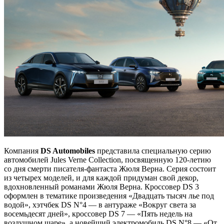
Компания
DS Automobiles
представила специальную серию
автомобилей Jules Verne Collection, посвященную 120-летию
со дня смерти писателя-фантаста Жюля Верна. Серия состоит
из четырех моделей, и для каждой придуман свой декор,
вдохновленный романами Жюля Верна. Кроссовер DS 3
оформлен в тематике произведения «Двадцать тысяч лье под
водой», хэтчбек DS N°4 — в антураже «Вокруг света за
восемьдесят дней», кроссовер DS 7 — «Пять недель на
воздушном шаре», а новейший электромобиль DS N°8 — «От