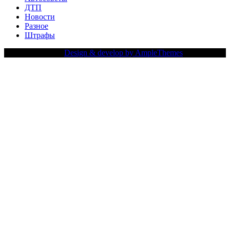
ДТП
Новости
Разное
Штрафы
Copy Right Text |
Design & develop by AmpleThemes