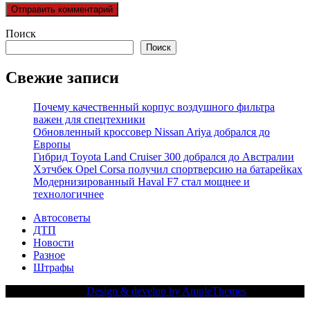
Поиск
Поиск
Свежие записи
Почему качественный корпус воздушного фильтра
важен для спецтехники
Обновленный кроссовер Nissan Ariya добрался до
Европы
Гибрид Toyota Land Cruiser 300 добрался до Австралии
Хэтчбек Opel Corsa получил спортверсию на батарейках
Модернизированный Haval F7 стал мощнее и
технологичнее
Автосоветы
ДТП
Новости
Разное
Штрафы
Copy Right Text |
Design & develop by AmpleThemes