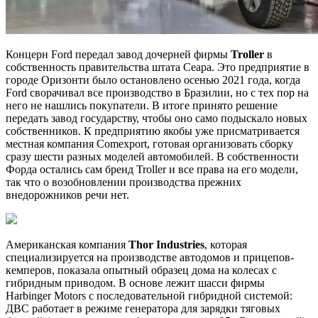
Концерн Ford передал завод дочерней фирмы
Troller
в
собственность правительства штата Сеара. Это предприятие в
городе Оризонти было остановлено осенью 2021 года, когда
Ford сворачивал все производство в Бразилии, но с тех пор на
него не нашлись покупатели. В итоге принято решение
передать завод государству, чтобы оно само подыскало новых
собственников. К предприятию якобы уже присматривается
местная компания Comexport, готовая организовать сборку
сразу шести разных моделей автомобилей. В собственности
Форда остались сам бренд Troller и все права на его модели,
так что о возобновлении производства прежних
внедорожников речи нет.
Американская компания
Thor Industries
, которая
специализируется на производстве автодомов и прицепов-
кемперов, показала опытный образец дома на колесах с
гибридным приводом. В основе лежит шасси фирмы
Harbinger Motors с последовательной гибридной системой:
ДВС работает в режиме генератора для зарядки тяговых