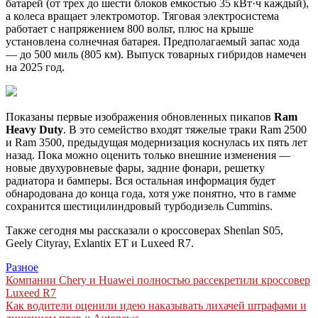
батарей (от трех до шести блоков емкостью 35 кВт·ч каждый),
а колеса вращает электромотор. Тяговая электросистема
работает с напряжением 800 вольт, плюс на крыше
установлена солнечная батарея. Предполагаемый запас хода
— до 500 миль (805 км). Выпуск товарных гибридов намечен
на 2025 год.
Показаны первые изображения обновленных пикапов
Ram
Heavy Duty
. В это семейство входят тяжелые траки Ram 2500
и Ram 3500, предыдущая модернизация коснулась их пять лет
назад. Пока можно оценить только внешние изменения —
новые двухуровневые фары, задние фонари, решетку
радиатора и бамперы. Вся остальная информация будет
обнародована до конца года, хотя уже понятно, что в гамме
сохранится шестицилиндровый турбодизель Cummins.
Также сегодня мы рассказали о кроссоверах Shenlan S05,
Geely Cityray, Exlantix ET и Luxeed R7.
Разное
Навигация
Компании Chery и Huawei полностью рассекретили кроссовер
Luxeed R7
по
Как водители оценили идею наказывать лихачей штрафами и