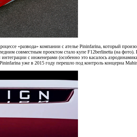
ессе «развода» компании с ателье Pininfarina, который произош
ледним совместным проектом стало купе F12berlinetta (на фото)
ой интеграции с инженерами (особенно это касалось аэродинами
ninfarina уже в 2015 году перешло под контроль концерна Mahin