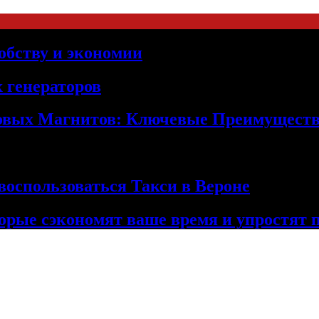
обству и экономии
 генераторов
овых Магнитов: Ключевые Преимущест
оспользоваться Такси в Вероне
орые сэкономят ваше время и упростят 