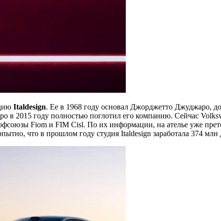
удию
Italdesign
. Ее в 1968 году основал Джорджетто Джуджаро, д
ро в 2015 году полностью поглотил его компанию. Сейчас Volks
рофсоюзы Fiom и FIM Cisl. По их информации, на ателье уже пре
ытно, что в прошлом году студия Italdesign заработала 374 млн 