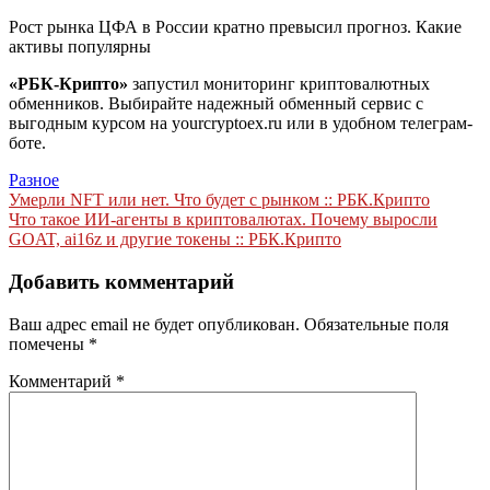
Рост рынка ЦФА в России кратно превысил прогноз. Какие
активы популярны
«РБК-Крипто»
запустил мониторинг криптовалютных
обменников. Выбирайте надежный обменный сервис с
выгодным курсом на yourcryptoex.ru или в удобном телеграм-
боте.
Разное
Навигация
Умерли NFT или нет. Что будет с рынком :: РБК.Крипто
Что такое ИИ-агенты в криптовалютах. Почему выросли
по
GOAT, ai16z и другие токены :: РБК.Крипто
записям
Добавить комментарий
Ваш адрес email не будет опубликован.
Обязательные поля
помечены
*
Комментарий
*