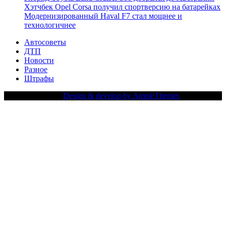
Хэтчбек Opel Corsa получил спортверсию на батарейках
Модернизированный Haval F7 стал мощнее и
технологичнее
Автосоветы
ДТП
Новости
Разное
Штрафы
Copy Right Text |
Design & develop by AmpleThemes