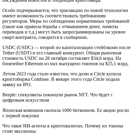
обсуждения новостей и тенденций криптомира.
Особо подчеркивается, что транзакции по новой технологии
имеют возможность соответствовать требованиям
регуляторов. Меры по соблюдению нормативных требований
(такие как правила борьбы с отмыванием денег, лимиты
переводов и т.д.) могут быть запрограммированы на уровне
смарт-контракта, говорится в сообщении.
USDC (USDC) — второй по капитализации стейблкоин после
Tether (USDT) и его главный конкурент. Общая рыночная
стоимость USDC на 28 октября составляет $34,6 млрд. На
блокчейне Ethereum из них выпущено токенов на $25,1 млрд.
Летом 2023 года стало известно, что долю в Circle купила
криптобиржа Coinbase. В январе этого года Circle подала
заявку на IPO.
Beeple: спекулянты покинули рынок NFT. Что будет с
цифровым искусством
Японская компания скопила 1000 биткоинов. Ее акции росли
с первой покупки
Что такое ИИ-агенты в криптовалютах. Почему их токены
стоят миллионы