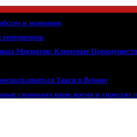
обству и экономии
 генераторов
овых Магнитов: Ключевые Преимущест
оспользоваться Такси в Вероне
орые сэкономят ваше время и упростят 