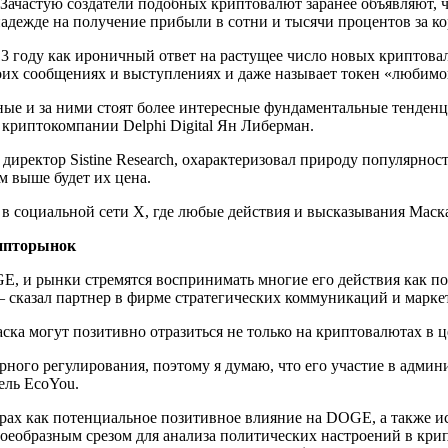
Зачастую создатели подобных криптовалют заранее объявляют, чт
адежде на получение прибыли в сотни и тысячи процентов за к
3 году как ироничный ответ на растущее число новых криптовал
оих сообщениях и выступлениях и даже называет токен «любимо
ые и за ними стоят более интересные фундаментальные тенден
 криптокомпании Delphi Digital
Ян Либерман.
ректор Sistine Research, охарактеризовал природу популярнос
м выше будет их цена.
 в социальной сети X, где любые действия и высказывания Маск
рипторынок
, и рынки стремятся воспринимать многие его действия как поз
— сказал партнер в фирме стратегических коммуникаций и марк
ка могут позитивно отразиться не только на криптовалютах в це
рного регулирования, поэтому я думаю, что его участие в адм
ель EcoYou.
ах как потенциальное позитивное влияние на DOGE, а также исп
 своеобразным срезом для анализа политических настроений в кр