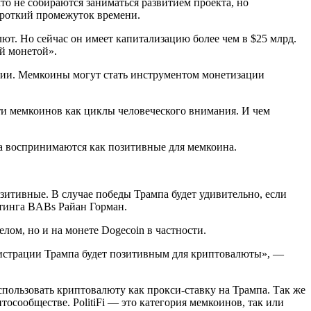
о не собираются заниматься развитием проекта, но
ороткий промежуток времени.
ют. Но сейчас он имеет капитализацию более чем в $25 млрд.
й монетой».
ции. Мемкоины могут стать инструментом монетизации
ти мемкоинов как циклы человеческого внимания. И чем
а воспринимаются как позитивные для мемкоина.
итивные. В случае победы Трампа будет удивительно, если
етинга BABs Райан Горман.
лом, но и на монете Dogecoin в частности.
инистрации Трампа будет позитивным для криптовалюты», —
ользовать криптовалюту как прокси-ставку на Трампа. Так же
иптосообществе.
PolitiFi — это категория мемкоинов, так или