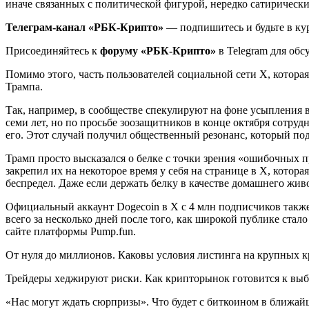
иначе связанных с политической фигурой, нередко сатирически
Телеграм-канал «РБК-Крипто»
— подпишитесь и будьте в ку
Присоединяйтесь к
форуму «РБК-Крипто»
в Telegram для об
Помимо этого, часть пользователей социальной сети X, котор
Трампа.
Так, например, в сообществе спекулируют на фоне усыпления 
семи лет, но по просьбе зоозащитников в конце октября сотр
его. Этот случай получил общественный резонанс, который по
Трамп просто высказался о белке с точки зрения «ошибочных п
закрепил их на некоторое время у себя на
странице в X, котора
беспредел. Даже если держать белку в качестве домашнего живо
Официальный аккаунт Dogecoin в X с 4 млн подписчиков также
всего за несколько дней после того, как широкой публике стал
сайте платформы Pump.fun.
От нуля до миллионов. Каковы условия листинга на крупных 
Трейдеры хеджируют риски. Как крипторынок готовится к в
«Нас могут ждать сюрпризы». Что будет с биткоином в ближа