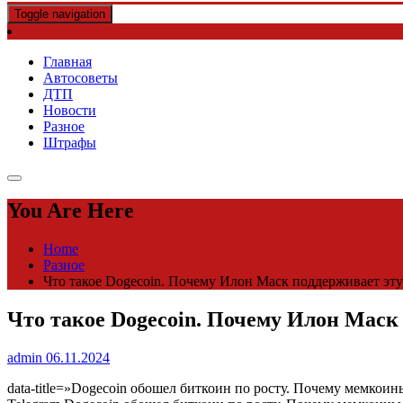
Toggle navigation
Главная
Автосоветы
ДТП
Новости
Разное
Штрафы
You Are Here
Home
Разное
Что такое Dogecoin. Почему Илон Маск поддерживает эт
Что такое Dogecoin. Почему Илон Маск
admin
06.11.2024
data-title=»Dogecoin обошел биткоин по росту. Почему мемкоин