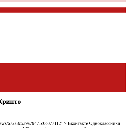
.Крипто
o/news/672a3c539a79471c0c077112″ > Вконтакте Одноклассники