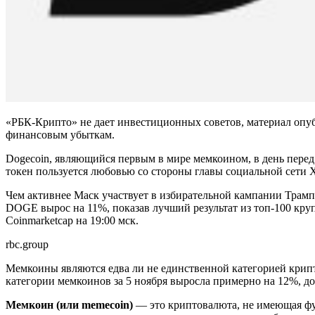
«РБК-Крипто» не дает инвестиционных советов, материал опу
финансовым убыткам.
Dogecoin, являющийся первым в мире мемкоином, в день пер
токен пользуется любовью со стороны
главы социальной сети 
Чем активнее Маск участвует в избирательной кампании Трампа
DOGE вырос на 11%, показав лучший результат из топ-100 кру
Coinmarketcap на 19:00 мск.
rbc.group
Мемкоины являются едва ли не единственной категорией крипт
категории мемкоинов за 5 ноября выросла примерно на 12%, д
Мемкоин (или memecoin)
— это криптовалюта, не имеющая фун