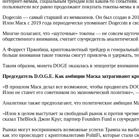
интернет-мемам, социальным трендам или каким-то событиям. 
пользователи все равно продолжают покупать токены-мемы в н
Dogecoin — самый старший из мемкоинов. Он был создан в 201
Илон Маск с 2019 года периодически упоминает Dogecoin в св
Многие полагают, что «шуточные» токены — не совсем шуточн
общественного внимания, считает соучредитель аналитической
А Форрест Пржибиш, криптовалютный трейдер и генеральный ди
больше внимания такие токены смогут привлечь и удержать, те
Таким образом, монета DOGE оказалась в эпицентре внимания
Председатель D.O.G.E. Как амбиции Маска затрагивают к
«В прошлом Маск делал все возможное, чтобы продвигать DOGE
Илон не станет его советником по экономической политике», 
Аналитики также
предполагают, что политические амбиции Мас
«Илон в целом выступает за свободный рынок и против чрезме
сказал TheBlock Джои Круг, партнер Founders Fund и соучредит
Рынки могут воспринимать возможные успехи Трампа на выбор
как это происходит с криптовалютами PolitiFi, которые стали