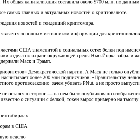
. Их общая капитализация составила около $700 млн, по данным 
рсе самых главных и актуальных новостей о криптовалюте.
суждения новостей и тенденций криптомира.
ая является основным источником информации для криптопользо
властями США знаменитой в социальных сетях белки под именем 
удники отдела по охране окружающей среды Нью-Йорка забрали ж
ддержали Маск и Трамп.
риоритетов» Демократической партии. А Маск не только опублик
я насчитывает более 200 млн подписчиков: «Правительству нель
тного противозаконно, зачем убивать PNut, а не просто выпустит
 не остался в стороне — на нем было
опубликовано изображение
о известно о ситуации с белкой, токен вырос примерно на тысяч
криптобиржах
ыборам в США
йшую неделю