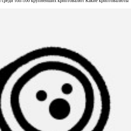
ом среди топ-100 крупнейших криптовалют
Какие криптовалюты