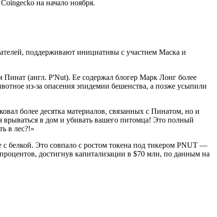
Coingecko на начало ноября.
вателей, поддерживают инициативы с участием Маска и
Пинат (англ. P'Nut). Ее содержал блогер Марк Лонг более
ивотное из-за опасения эпидемии бешенства, а позже усыпили
овал более десятка материалов, связанных с Пинатом, но и
зя врываться в дом и убивать вашего питомца! Это полный
ь в лес?!»
 с белкой. Это совпало с ростом токена под тикером PNUT —
у процентов, достигнув капитализации в $70 млн, по данным на