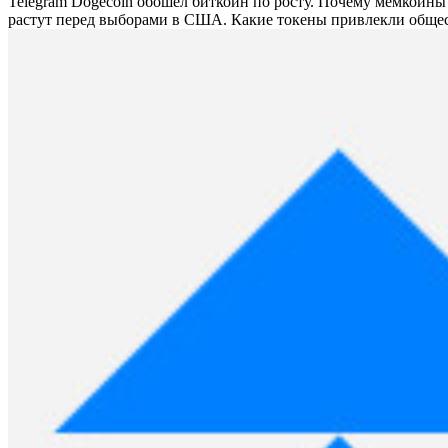
Telegram Dogecoin обошел биткоин по росту. Почему мемкоин
растут перед выборами в США. Какие токены привлекли обще