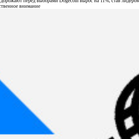
ы дорожают перед выборами Dogecoin вырос на 11%, став лидер
ственное внимание