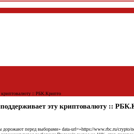
у криптовалюту :: РБК.Крипто
 поддерживает эту криптовалюту :: РБК
ы дорожают перед выборами» data-url=»https://www.rbc.ru/crypt