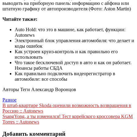
выводить на приборную панель: информацию с айфона или
штатную графику от автопроизводителя
(Фото: Aston Martin)
Читайте также:
Auto Hold: что это в машине, как работает, функции:
Autonews
Электронный блок управления автомобиля: что делает и
коды ошибок
Как устроен круиз-контроль и как правильно его
использовать
Что такое бесключевой доступ в авто и как он работает.
Нюансы работы СБДА
Как правильно подключить видеорегистратор в
автомобиле: все способы
Авторы Теги
Александр Воронцов
Разное
Навигация
В штаб-квартире Skoda оценили возможность возвращения в
Россию :: Autonews
по
SsangYong, а ты изменился! Тест корейского кроссовера KGM
записям
Torres :: Autonews
Добавить комментарий