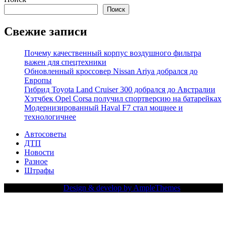
Поиск
Свежие записи
Почему качественный корпус воздушного фильтра
важен для спецтехники
Обновленный кроссовер Nissan Ariya добрался до
Европы
Гибрид Toyota Land Cruiser 300 добрался до Австралии
Хэтчбек Opel Corsa получил спортверсию на батарейках
Модернизированный Haval F7 стал мощнее и
технологичнее
Автосоветы
ДТП
Новости
Разное
Штрафы
Copy Right Text |
Design & develop by AmpleThemes