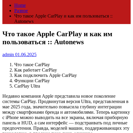
Home
Разное
Что такое Apple CarPlay и как им пользоваться ::
Autonews
Что такое Apple CarPlay и как им
пользоваться :: Autonews
admin
01.06.2025
Что такое CarPlay
Как работает CarPlay
Как подключить Apple CarPlay
Функции CarPlay
CarPlay Ultra
Недавно компания Apple представила новое поколение
системы CarPlay. Продвинутая версия Ultra, представленная в
мае 2025 года, значительно повысила глубину интеграции
между смартфонами бренда и автомобилями. Теперь картинку
с iPhone можно выводить на все экраны, включая приборную
панель и HUD, а сам интерфейс — подстраивать под личные
предпочтения. Правда, моделей машин, поддерживающих эту