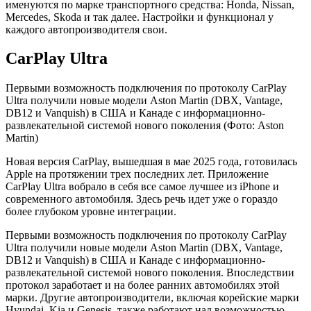
именуются по марке транспортного средства: Honda, Nissan,
Mercedes, Skoda и так далее. Настройки и функционал у
каждого автопроизводителя свои.
CarPlay Ultra
Первыми возможность подключения по протоколу CarPlay
Ultra получили новые модели Aston Martin (DBX, Vantage,
DB12 и Vanquish) в США и Канаде с информационно-
развлекательной системой нового поколения
(Фото: Aston
Martin)
Новая версия CarPlay, вышедшая в мае 2025 года, готовилась
Apple на протяжении трех последних лет. Приложение
CarPlay Ultra вобрало в себя все самое лучшее из iPhone и
современного автомобиля. Здесь речь идет уже о гораздо
более глубоком уровне интеграции.
Первыми возможность подключения по протоколу CarPlay
Ultra получили новые модели Aston Martin (DBX, Vantage,
DB12 и Vanquish) в США и Канаде с информационно-
развлекательной системой нового поколения. Впоследствии
протокол заработает и на более ранних автомобилях этой
марки. Другие автопроизводители, включая корейские марки
Hyundai, Kia и Genesis, также работают над возможностью