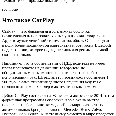
технологию, в продаже пока лишь единицы.
rbc.group
Что такое CarPlay
CarPlay — это фирменная программная оболочка,
позволяющая использовать часть функционала смартфона
Apple в мультимедийной системе автомобиля. Она выступает
в роли более продвинутой альтернативы обычному Bluetooth-
подключению, которое подходит лишь для режима громкой
связи и звонков.
Напомним, что, в соответствии с ПДД, водитель не имеет
права пользоваться в движении телефоном, не
оборудованным возможностью вести переговоры без
использования рук. Штраф за эту провинность составляет 1
500 руб., а сама фиксация данного нарушения ведется с
помощью дорожных камер в автоматическом режиме.
Дебют CarPlay состоялся на Женевском автосалоне-2014, затем
фирменная программная оболочка Apple очень быстро
появилась на большинстве моделей всемирно известных
автомобильных брендов, включая Mercedes-Benz, Volvo,
Hyundai/Kia и Ferrari. К настоящему моменту в мире продается