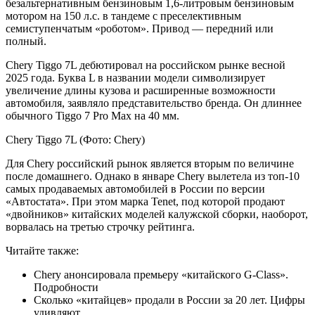
безальтернативным бензиновым 1,6-литровым бензиновым
мотором на 150 л.с. в тандеме с преселективным
семиступенчатым «роботом». Привод — передний или
полный.
Chery Tiggo 7L дебютировал на российском рынке весной
2025 года. Буква L в названии модели символизирует
увеличение длины кузова и расширенные возможности
автомобиля, заявляло представительство бренда. Он длиннее
обычного Tiggo 7 Pro Max на 40 мм.
Chery Tiggo 7L
(Фото: Chery)
Для Chery российский рынок является вторым по величине
после домашнего. Однако в январе Chery вылетела из топ-10
самых продаваемых автомобилей в России по версии
«Автостата». При этом марка Tenet, под которой продают
«двойников» китайских моделей калужской сборки, наоборот,
ворвалась на третью строчку рейтинга.
Читайте также:
Chery анонсировала премьеру «китайского G-Class».
Подробности
Сколько «китайцев» продали в России за 20 лет. Цифры
удивляют