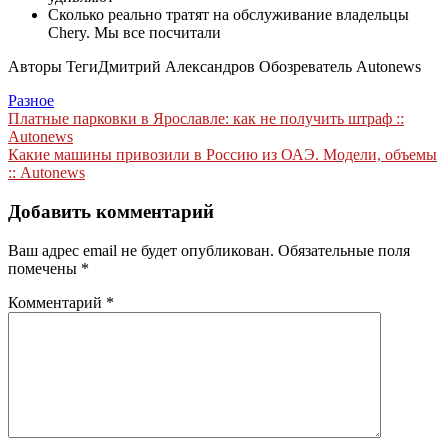
Сколько реально тратят на обслуживание владельцы
Chery. Мы все посчитали
Авторы Теги
Дмитрий Александров Обозреватель Autonews
Разное
Навигация
Платные парковки в Ярославле: как не получить штраф ::
Autonews
по
Какие машины привозили в Россию из ОАЭ. Модели, объемы
записям
:: Autonews
Добавить комментарий
Ваш адрес email не будет опубликован.
Обязательные поля
помечены
*
Комментарий
*