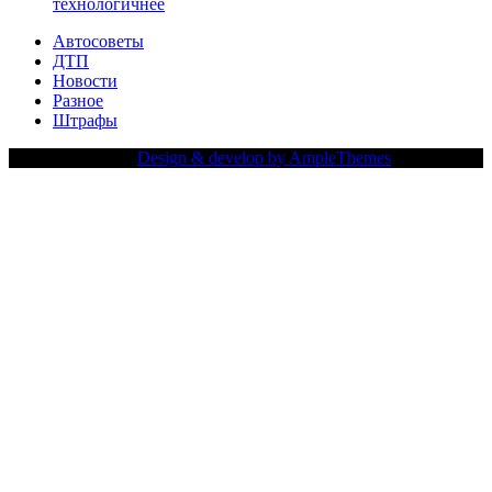
технологичнее
Автосоветы
ДТП
Новости
Разное
Штрафы
Copy Right Text |
Design & develop by AmpleThemes