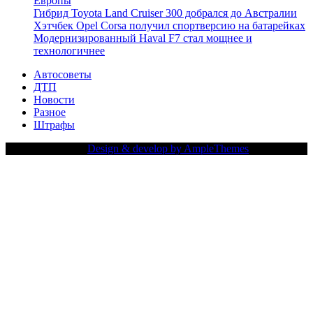
Европы
Гибрид Toyota Land Cruiser 300 добрался до Австралии
Хэтчбек Opel Corsa получил спортверсию на батарейках
Модернизированный Haval F7 стал мощнее и
технологичнее
Автосоветы
ДТП
Новости
Разное
Штрафы
Copy Right Text |
Design & develop by AmpleThemes