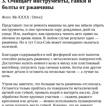
3. Очищает инструменты, гайки и
болты от ржавчины
Фото: Mr-XXXX / Drive2
Представьте: после ремонта машины на даче вы забыли убрать
инструменты, и они пролежали пару дождливых дней на
улице. Или, наоборот, вам пришлось чинить авто прямо на
обочине во время ливня. В любом случае результат один —
ржавчина. Но и тут Coca-Cola может неожиданно оказаться
полезной.
Благодаря содержащейся в ней фосфорной кислоте напиток
способен разъедать ржавчину с металлических поверхностей.
Достаточно налить немного колы в миску или пластиковый
контейнер, погрузить туда гаечные ключи, болты или другие
мелкие детали и оставить на несколько часов — а лучше на
ночь.
Утром вы заметите, что большая часть ржавчины отслоилась.
Останется только пройтись по поверхности металлической
щеткой или губкой, промыть водой и вытереть насухо. Для
обработки более крупных участков — скажем, ржавого
крепления или детали — можно использовать пульверизатор
и затем потереть место губкой. Конечно, это не заменит