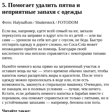
5. Помогает удалить пятна и
неприятные запахи с одежды
Фото: HalynaRom / Shutterstock / FOTODOM
Если вы, например, едете всей семьей на юг, заехали
перекусить на заправке и вдруг кто-то из детей — или вы
сами — уронили на себя хот-дог с соусом, не беда. Быстро
отстирать одежду в дороге сложно, но Coca-Cola может
неожиданно прийти на помощь. Благодаря своей
кислотности она неплохо справляется с некоторыми типами
пятен.
Налейте немного колы прямо на загрязненный участок и
оставьте вещь на час — этого времени обычно хватает, чтобы
напиток начал расщеплять жиры и красители. После этого
одежду можно прополоскать в воде или, если есть
возможность, закинуть в стиральную машинку. Очевидно, это
не панацея, но в полевых условиях — лучше, чем ничего.
Кстати, если добавить немного напитка в барабан вместе с
порошком, она поможет справиться не только с пятнами, но и
с устойчивыми запахами — например, бензина или пота.
Читайте также: