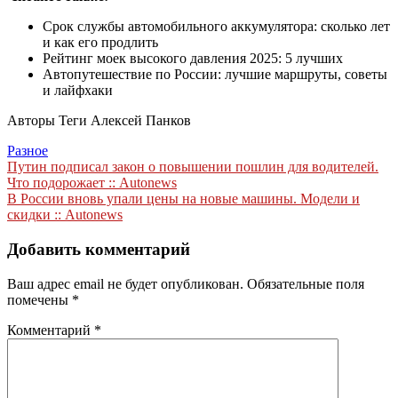
Срок службы автомобильного аккумулятора: сколько лет
и как его продлить
Рейтинг моек высокого давления 2025: 5 лучших
Автопутешествие по России: лучшие маршруты, советы
и лайфхаки
Авторы Теги Алексей Панков
Разное
Навигация
Путин подписал закон о повышении пошлин для водителей.
Что подорожает :: Autonews
по
В России вновь упали цены на новые машины. Модели и
записям
скидки :: Autonews
Добавить комментарий
Ваш адрес email не будет опубликован.
Обязательные поля
помечены
*
Комментарий
*