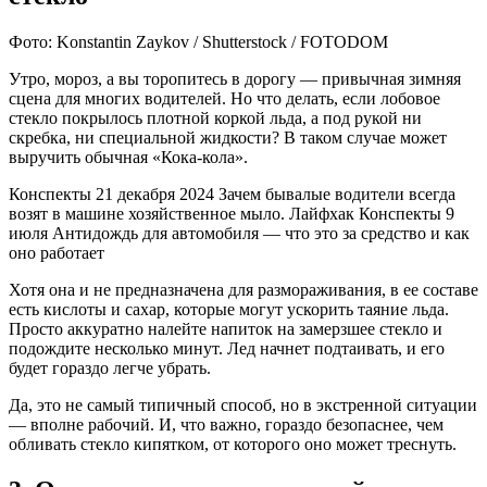
Фото: Konstantin Zaykov / Shutterstock / FOTODOM
Утро, мороз, а вы торопитесь в дорогу — привычная зимняя
сцена для многих водителей. Но что делать, если лобовое
стекло покрылось плотной коркой льда, а под рукой ни
скребка, ни специальной жидкости? В таком случае может
выручить обычная «Кока-кола».
Конспекты
21 декабря 2024
Зачем бывалые водители всегда
возят в машине хозяйственное мыло. Лайфхак
Конспекты
9
июля
Антидождь для автомобиля — что это за средство и как
оно работает
Хотя она и не предназначена для размораживания, в ее составе
есть кислоты и сахар, которые могут ускорить таяние льда.
Просто аккуратно налейте напиток на замерзшее стекло и
подождите несколько минут. Лед начнет подтаивать, и его
будет гораздо легче убрать.
Да, это не самый типичный способ, но в экстренной ситуации
— вполне рабочий. И, что важно, гораздо безопаснее, чем
обливать стекло кипятком, от которого оно может треснуть.