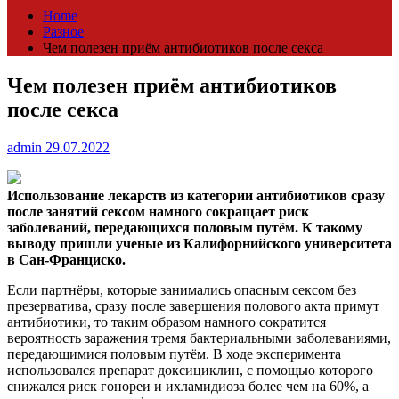
Home
Разное
Чем полезен приём антибиотиков после секса
Чем полезен приём антибиотиков
после секса
admin
29.07.2022
Использование лекарств из категории антибиотиков сразу
после занятий сексом намного сокращает риск
заболеваний, передающихся половым путём. К такому
выводу
пришли ученые из Калифорнийского университета
в Сан-Франциско.
Если партнёры, которые занимались опасным сексом без
презерватива, сразу после завершения полового акта примут
антибиотики, то таким образом намного сократится
вероятность заражения тремя бактериальными заболеваниями,
передающимися половым путём. В ходе эксперимента
использовался препарат доксициклин, с помощью которого
снижался риск гонореи и ихламидиоза более чем на 60%, а