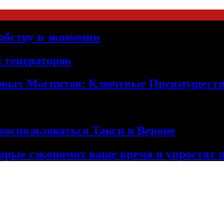
обству и экономии
 генераторов
овых Магнитов: Ключевые Преимущест
оспользоваться Такси в Вероне
орые сэкономят ваше время и упростят 