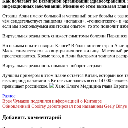
Как полагают во Всемирной организации здравоохранения,
инфекционных заболеваний. Мнение об этом высказал глав
Страны Азии имеют большой и успешный опыт борьбы с разног
чём свидетельствует пандемия «испанки», «гонконгского» и «аз
если мы воспользуемся азиатским опытом, то это позволит и
Виртуальная реальность снижает симптомы болезни Паркинсо
Но о каком опыте говорит Клюге? В большинстве стран Азии до
Маска снимается только внутри личного жилища. Масочный ре
прослеживаются. Кроме того, в Азии быстрыми темпами распро
Виртуальная реальность поможет побороть страхи
Лучшим примером в этом плане остаётся Китай, который всё-та
весь период пандемии в Китае скончались всего 14 000 человек
превышает российское.
Ханс Клюге Медицина глава Европ
Разное
Навигация
Врач Чумаков поделился информацией о Кентавре
Обновленный Coolray дебютировал под названием Geely Binye
по
записям
Добавить комментарий