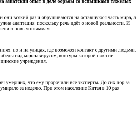
 на азиатский опыт в деле борьбы со вспышками
тяжелых
 они всякий раз и обрушиваются на оставшуюся часть мира, л
нужна адаптация, поскольку речь идёт о новой реальности. И
транению новым штаммам.
иях, но и на улицах, где возможен контакт с другими людьми.
обеды над коронавирусом, контуры которой пока не
дицинские учреждения.
яч умерших, что ему пророчили все эксперты. До сих пор за
 умирало за неделю. При этом население Китая в 10 раз