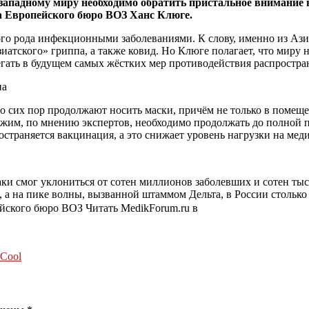
 западному миру необходимо обратить пристальное внимание
а Европейского бюро ВОЗ Ханс Клюге.
о рода инфекционными заболеваниями. К слову, именно из Азии
иатского» гриппа, а также ковид. Но Клюге полагает, что миру 
збегать в будущем самых жёстких мер противодействия распрос
на
 сих пор продолжают носить маски, причём не только в помещен
жим, по мнению экспертов, необходимо продолжать до полной п
страняется вакцинация, а это снижает уровень нагрузки на ме
ки смог уклониться от сотен миллионов заболевших и сотен тыс
, а на пике волны, вызванной штаммом Дельта, в России столько
ейского бюро ВОЗ
Читать MedikForum.ru в
 Cool