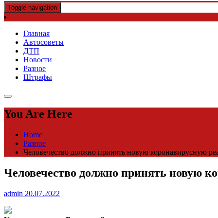
Toggle navigation
Главная
Автосоветы
ДТП
Новости
Разное
Штрафы
You Are Here
Home
Разное
Человечество должно принять новую коронавирусную ре
Человечество должно принять новую к
admin
20.07.2022