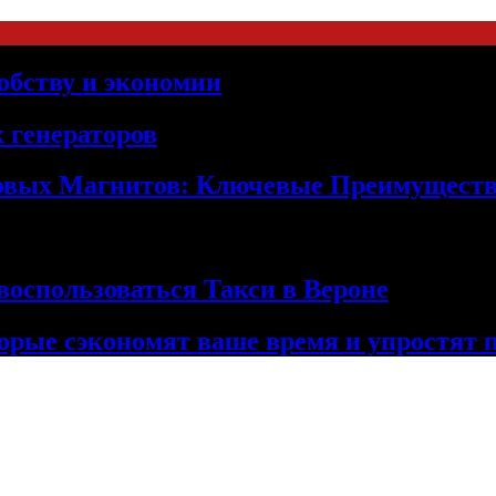
обству и экономии
 генераторов
овых Магнитов: Ключевые Преимущест
оспользоваться Такси в Вероне
орые сэкономят ваше время и упростят 