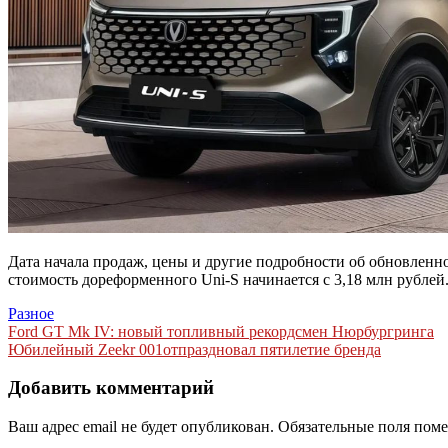
Дата начала продаж, цены и другие подробности об обновленно
стоимость дореформенного Uni-S начинается с 3,18 млн рублей
Разное
Навигация
Ford GT Mk IV: новый топливный рекордсмен Нюрбургринга
Юбилейный Zeekr 001отпраздновал пятилетие бренда
по
записям
Добавить комментарий
Ваш адрес email не будет опубликован.
Обязательные поля пом