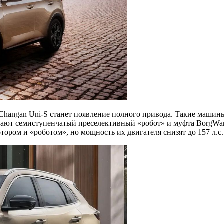
hangan Uni-S станет появление полного привода. Такие машины 
аботают семиступенчатый преселективный «робот» и муфта BorgW
ором и «роботом», но мощность их двигателя снизят до 157 л.с.