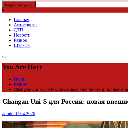
Toggle navigation
Главная
Автосоветы
ДТП
Новости
Разное
Штрафы
You Are Here
Home
Разное
Changan Uni-S для России: новая внешность и полный пр
Changan Uni-S для России: новая внеш
admin
07.04.2026