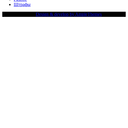
Штрафы
Copy Right Text |
Design & develop by AmpleThemes