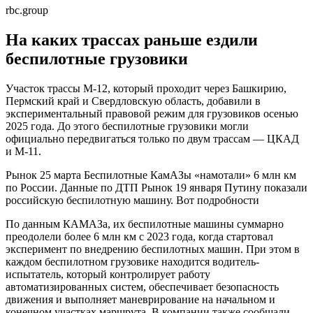
rbc.group
На каких трассах раньше ездили
беспилотные грузовики
Участок трассы М-12, который проходит через Башкирию,
Пермский край и Свердловскую область, добавили в
экспериментальный правовой режим для грузовиков осенью
2025 года. До этого беспилотные грузовики могли
официально передвигаться только по двум трассам — ЦКАД
и М-11.
Рынок
25 марта
Беспилотные КамАЗы «намотали» 6 млн км
по России. Данные по ДТП
Рынок
19 января
Путину показали
российскую беспилотную машину. Вот подробности
По данным КАМАЗа, их беспилотные машины суммарно
преодолели более 6 млн км с 2023 года, когда стартовал
эксперимент по внедрению беспилотных машин. При этом в
каждом беспилотном грузовике находится водитель-
испытатель, который контролирует работу
автоматизированных систем, обеспечивает безопасность
движения и выполняет маневрирование на начальном и
конечном участках маршрута. В компании также сообщали,