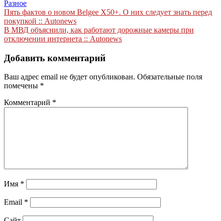
Разное
Навигация
Пять фактов о новом Belgee X50+. О них следует знать перед
покупкой :: Autonews
по
В МВД объяснили, как работают дорожные камеры при
записям
отключении интернета :: Autonews
Добавить комментарий
Ваш адрес email не будет опубликован.
Обязательные поля
помечены
*
Комментарий
*
Имя
*
Email
*
Сайт