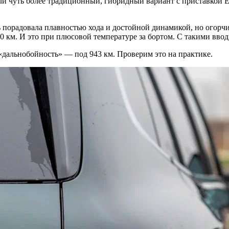
ли чуть более традиционный, гибридный вариант с приставкой E
ь порадовала плавностью хода и достойной динамикой, но огор
0 км. И это при плюсовой температуре за бортом. С такими вво
«дальнобойность» — под 943 км. Проверим это на практике.