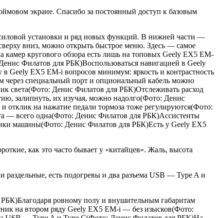
дюймовом экране. Спасибо за постоянный доступ к базовым
 силовой установки и ряд новых функций. В нижней части —
верху вниз, можно открыть быстрое меню. Здесь — самое
а камер кругового обзора есть лишь на топовых Geely EX5 EM-
 Денис Филатов для РБК)Воспользоваться навигацией в Geely
 в Geely EX5 EM-i вопросов минимум: яркость и контрастность
ем через специальный порт и опциональный кабель можно
ник света(Фото: Денис Филатов для РБК)Отслеживать расход
ию, залипнуть, их изучая, можно надолго(Фото: Денис
и отклик на нажатие педали тормоза тоже регулируются(Фото:
та — всего одна(Фото: Денис Филатов для РБК)Ассистенты
янки машины(Фото: Денис Филатов для РБК)Есть у Geely EX5
ткие, как это часто бывает у «китайцев». Жаль, высота
ии раздельные, есть подогревы и два разъема USB — Type A и
я РБК)Благодаря ровному полу и внушительным габаритам
ник на втором ряду Geely EX5 EM-i — без изысков(Фото:
ма USB — Type A и Type C(Фото: Денис Филатов для РБК)На