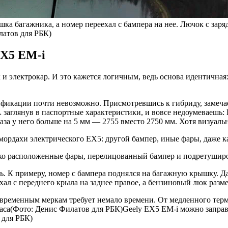
шка багажника, а номер переехал с бампера на нее. Лючок с за
латов для РБК)
EX5 EM-i
 и электрокар. И это кажется логичным, ведь основа идентичн
дификации почти невозможно. Присмотревшись к гибриду, заме
 заглянув в паспортные характеристики, и вовсе недоумеваешь:
база у него больше на 5 мм — 2755 вместо 2750 мм. Хотя визуальн
ордахи электрического EX5: другой бампер, иные фары, даже ка
изко расположенные фары, перелицованный бампер и подретушир
ь. К примеру, номер с бампера поднялся на багажную крышку. Да
хал с переднего крыла на заднее правое, а бензиновый люк раз
современным меркам требует немало времени. От медленного те
 часа(Фото: Денис Филатов для РБК)Geely EX5 EM-i можно запра
 для РБК)