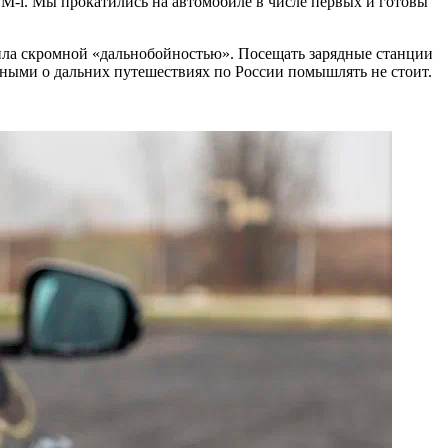
M-i. Мы прокатились на автомобиле в числе первых и готовы
чила скромной «дальнобойностью». Посещать зарядные станции
дными о дальних путешествиях по России помышлять не стоит.