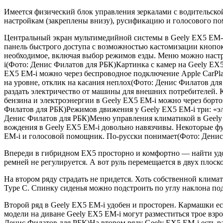
Имеется физический блок управления зеркалами с водительско
настройкам (закреплены внизу), русификацию и голосового п
Центральный экран мультимедийной системы в Geely EX5 EM-i
панель быстрого доступа с возможностью кастомизации кнопо
необходимое, включая выбор режимов езды. Меню можно настро
i(Фото: Денис Филатов для РБК)Картинка с камер на Geely EX
EX5 EM-i можно через беспроводное подключение Apple CarPla
на уровне, отклик на касания неплох(Фото: Денис Филатов дл
раздать электричество от машины для внешних потребителей.
бензина и электроэнергии в Geely EX5 EM-i можно через борт
Филатов для РБК)Режимов движения у Geely EX5 EM-i три: «э
Денис Филатов для РБК)Меню управления климатикой в Geely
вождения в Geely EX5 EM-i довольно навязчивы. Некоторые ф
EM-i и голосовой помощник. По-русски понимает(Фото: Денис
Впереди в гибридном EX5 просторно и комфортно — найти удоб
ремней не регулируется. А вот руль перемещается в двух плоск
На втором ряду страдать не придется. Хоть собственной клима
Type C. Спинку сиденья можно подстроить по углу наклона по
Второй ряд в Geely EX5 EM-i удобен и просторен. Кармашки е
модели на диване Geely EX5 EM-i могут разместиться трое вз
Денис Филатов для РБК)На втором ряду Geely EX5 EM-i есть 