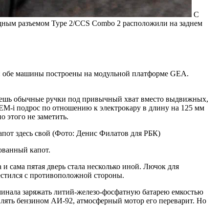
С
рядным разъемом Type 2/CCS Combo 2 расположили на заднем
ая: обе машины построены на модульной платформе GEA.
чаешь обычные ручки под привычный хват вместо выдвижных,
 EM-i подрос по отношению к электрокару в длину на 125 мм
о этого не заметить.
пот здесь свой
(Фото: Денис Филатов для РБК)
ованный капот.
 и сама пятая дверь стала несколько иной. Лючок для
местился с противоположной стороны.
рминала заряжать литий-железо-фосфатную батарею емкостью
влять бензином АИ-92, атмосферный мотор его переварит. Но