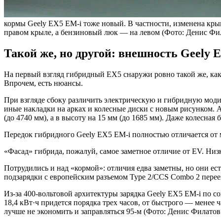
кормы Geely EX5 EM-i тоже новый. В частности, изменена кры
правом крыле, а бензиновый люк — на левом
(Фото: Денис Фи
Такой же, но другой: внешность Geely 
На первый взгляд гибридный EX5 снаружи ровно такой же, как
Впрочем, есть нюансы.
При взгляде сбоку различить электрическую и гибридную мо
иные накладки на арках и колесные диски с новым рисунком. А
(до 4740 мм), а в высоту на 15 мм (до 1685 мм). Даже колесная 
Передок гибридного Geely EX5 EM-i полностью отличается от м
«Фасад» гибрида, пожалуй, самое заметное отличие от EV. Н
Потрудились и над «кормой»: отличия едва заметны, но они ест
подзарядки с европейским разъемом Type 2/CCS Combo 2 перее
Из-за 400-вольтовой архитектуры зарядка Geely EX5 EM-i по 
18,4 кВт·ч придется порядка трех часов, от быстрого — менее
лучше не экономить и заправляться 95-м (Фото: Денис Филатов