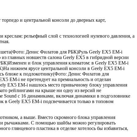
 торпедо и центральной консоли до дверных карт,
и креслам: рельефный слой с технологией нулевого давления, а
тная.
ншета(Фото: Денис Филатов для РБК)Руль Geely EX5 EM-i
 из главных новшеств салона Geely EX5 в гибридной версии
РБК)Изменен и блок управления климатом: в Geely EX5 EM-i
К)На нижнем ярусе центральной консоли в Geely EX5 EM-i
сь ближе к подлокотнику(Фото: Денис Филатов для
EX5 EM-i не претендует на премиальность и отделан
eely EX5 EM-i нашлось место привычному блоку управления
зато рейлингами на крыше ни одну из версий не
e Sound с 16 динамиками, включая динамики в подголовнике
к в Geely EX5 EM-i подсвечивается только в топовом
отником, а выше. Вместо скромного блока управления
ыми рычажками. С помощью шайбы можно регулировать
ного глянцевого пластика в отделке хотелось бы избавиться,