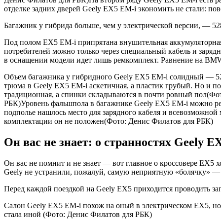
отделке задних дверей Geely EX5 EM-i экономить не стали: п
Багажник у гибрида больше, чем у электрической версии, — 528
Под полом EX5 EM-i припрятана внушительная аккумуляторная
потребителей можно только через специальный кабель и зарядны
в оснащении модели идет лишь ремкомплект. Равнение на BM
Объем багажника у гибридного Geely EX5 EM-i солидный — 528 
трюма в Geely EX5 EM-i аскетичная, а пластик грубый. Но и п
традиционная, а спинки складываются в почти ровный пол(Ф
РБК)Уровень фальшпола в багажнике Geely EX5 EM-i можно рег
подполье нашлось место для зарядного кабеля и всевозможной
комплектации он не положен(Фото: Денис Филатов для РБК)
Он вас не знает: о странностях Geely E
Он вас не помнит и не знает — вот главное о кроссовере EX5 х
Geely не устранили, пожалуй, самую неприятную «болячку» — 
Перед каждой поездкой на Geely EX5 приходится проводить зап
Салон Geely EX5 EM-i похож на оный в электрическом EX5, но и
стала иной
(Фото: Денис Филатов для РБК)