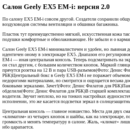
Салон Geely EX5 EM-i: версия 2.0
По салону EX5 EM-i совсем другой. Создатели сохранили общу
воздуховодов системы вентиляции и обшивки багажника.
Пластик тут преимущественно мягкий, искусственная кожа такт
подушки комфортные и обволакивающие. Не забыли и о кармашк
Салон Geely EX5 EM-i минималистичен и удобен, но львиная 
идентичен оному в электрокаре EX5. Диапазон его регулирово
EM-i — иная центральная консоль. Теперь подсматривать на э
он стал другим, с большим количеством кнопок. Маркий глянц
прячутся розетка на 12 В и пара USB-разъемов(Фото: Денис Ф
РБК)Центральный бокс в Geely EX5 EM-i не поражает объемом,
недорогими материалами, но смотрится и ощущается весьма д
боковыми зеркалами. Зачет!(Фото: Денис Филатов для РБК)Пан
обделили(Фото: Денис Филатов для РБК)В старшей комплектац
водителя. Звучит неплохо, но на тонких настройках аудиосист
исполнении, это же касается подсветки зеркал в солнцезащит
Центральная консоль — главное новшество. Места для двух см
«климатом» из четырех кнопок и шайбы, как на электрокаре
громкость и менять температуру в салоне. Жаль, «климат» лишь
ибо царапается.