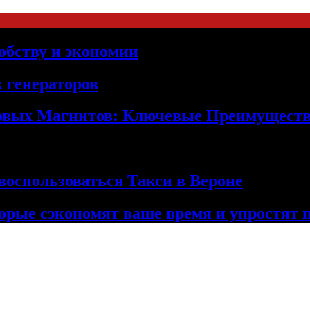
обству и экономии
 генераторов
овых Магнитов: Ключевые Преимущест
оспользоваться Такси в Вероне
орые сэкономят ваше время и упростят 