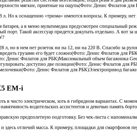
оверхности мягкие, приятные на ощупь(Фото: Денис Филатов для
 л. Но к оснащению «трюма» имеются вопросы. К примеру, нет зд
 батарея, а в меню мультимедиа предусмотрен специальный реж
й порт. Такой аксессуар придется докупать отдельно. А вот за 
W?
л, но в нем нет розеток ни на 12, ни на 220 В. Спасибо за ру
овредить грузами его будет сложно(Фото: Денис Филатов для РБ
ото: Денис Филатов для РБК)Максимальный объем багажника Ge
улировать: доступно две позиции(Фото: Денис Филатов для РБК)Н
 мелочевки(Фото: Денис Филатов для РБК)Электропривод багажн
X5 EM-i
оть в чисто электрическом, хоть в гибридном вариантах. С моме
навязчивость водительских ассистентов и девичью память борт
равскую предполетную подготовку. Без чек-листа с напоминалко
 здесь отличий масса. К примеру, площадки для смартфонов пере