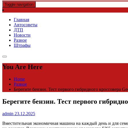
Toggle navigation
Главная
Автосоветы
ДТП
Новости
Разное
Штрафы
You Are Here
Home
Разное
Берегите бензин. Тест первого гибридного кроссовера Ge
Берегите бензин. Тест первого гибридно
admin
23.12.2025
Вместительная экономичная машина на каждый день и для семе