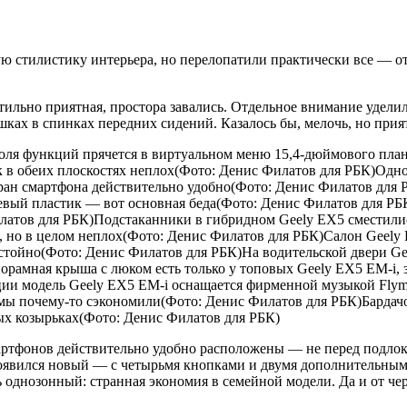
ю стилистику интерьера, но перелопатили практически все — от
ильно приятная, простора завались. Отдельное внимание уделил
ах в спинках передних сидений. Казалось бы, мелочь, но прия
доля функций прячется в виртуальном меню 15,4-дюймового пла
к в обеих плоскостях неплох(Фото: Денис Филатов для РБК)Одно
кран смартфона действительно удобно(Фото: Денис Филатов для 
евый пластик — вот основная беда(Фото: Денис Филатов для РБ
илатов для РБК)Подстаканники в гибридном Geely EX5 сместили
 но в целом неплох(Фото: Денис Филатов для РБК)Салон Geely 
остойно(Фото: Денис Филатов для РБК)На водительской двери G
орамная крыша с люком есть только у топовых Geely EX5 EM-i, 
ии модель Geely EX5 EM-i оснащается фирменной музыкой Flym
емы почему-то сэкономили(Фото: Денис Филатов для РБК)Бардачо
ных козырьках(Фото: Денис Филатов для РБК)
артфонов действительно удобно расположены — не перед подлок
, появился новый — с четырьмя кнопками и двумя дополнительн
 однозонный: странная экономия в семейной модели. Да и от чер