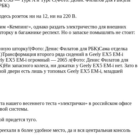
 РБК)
есь розеток ни на 12, ни на 220 В.
им «Кемпинг», однако раздать электричество для внешних
шторку в багажнике респект. Но о запаске помышлять не стоит:
лонную шторку!(Фото: Денис Филатов для РБК)Сама отделка
К)Трансформация второго ряда сидений в Geely EX5 EM-i
ely EX5 EM-i огромный — 2065 л(Фото: Денис Филатов для
и запасного колеса, ни докатки у Geely EX5 EM-i нет. Зато в
ой двери есть лишь у топовых Geely EX5 EM-i, младшей
нта нашего весеннего теста «электрички» в российском офисе
овой системы.
й придется туго.
ехали в более удобное место, да и вся центральная консоль