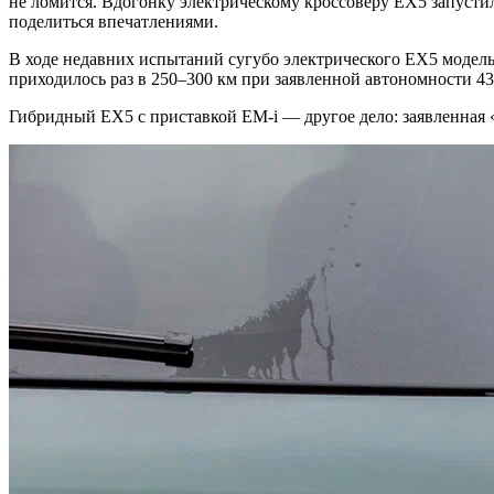
не ломится. Вдогонку электрическому кроссоверу EX5 запусти
поделиться впечатлениями.
В ходе недавних испытаний сугубо электрического EX5 модел
приходилось раз в 250–300 км при заявленной автономности 43
Гибридный EX5 с приставкой EM-i — другое дело: заявленная 