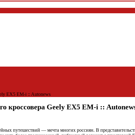
ely EX5 EM-i :: Autonews
го кроссовера Geely EX5 EM-i :: Autonew
йных путешествий — мечта многих россиян. В представительстве