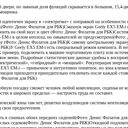
й двери, но львиная доля функций скрывается в большом, 15,4-
омощника.
 идентичен экрану в «электричке» с поправкой на особенности
к(Фото: Денис Филатов для РБК)Смахнув экран Geely EX5 EM-i с
ить на свой вкус и цвет (Фото: Денис Филатов для РБК)Систем
5 EM-i в целом неплоха, но омывателей не предусмотрено(Фото:
y (Фото: Денис Филатов для РБК)К самому центральному экрану
я РБК)У Geely EX5 EM-i есть специальный режим кемпинга. В н
 К примеру, подключить к машине портативную плиту или источ
овое меню. Подробные статистические данные удобны к восприят
лектрический», «гибридный» и «мощный». Рекуперация энергии 
 EX5 EM-i — привычное и интуитивно понятное, но зона клима
ункции приходится принудительно отключать после каждой сто
 Филатов для РБК)
ную посадку сможет человек любой комплекции, сиденья не коро
остях в широких пределах — настроить труда не составит.
тической зоны там нет, решетки воздуховодов системы вентиляц
д свои предпочтения.
сть в спинках обоих передних сидений(Фото: Денис Филатов дл
рослых седоков(Фото: Денис Филатов для РБК)Откидной подлокот
раздельные решетки системы вентиляции, подогревы и два разъе