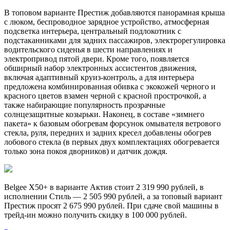
В топовом варианте Престиж добавляются панорамная крыша
с люком, беспроводное зарядное устройство, атмосферная
подсветка интерьера, центральный подлокотник с
подстаканниками для задних пассажиров, электрорегулировка
водительского сиденья в шести направлениях и
электропривод пятой двери. Кроме того, появляется
обширный набор электронных ассистентов движения,
включая адаптивный круиз-контроль, а для интерьера
предложена комбинированная обивка с экокожей черного и
красного цветов взамен черной с красной прострочкой, а
также набирающие популярность прозрачные
солнцезащитные козырьки. Наконец, в составе «зимнего
пакета» к базовым обогревам форсунок омывателя ветрового
стекла, руля, передних и задних кресел добавлены обогрев
лобового стекла (в первых двух комплектациях обогревается
только зона покоя дворников) и датчик дождя.
Belgee X50+ в варианте Актив стоит 2 319 990 рублей, в
исполнении Стиль — 2 505 990 рублей, а за топовый вариант
Престиж просят 2 675 990 рублей. При сдаче свой машины в
трейд-ин можно получить скидку в 100 000 рублей.