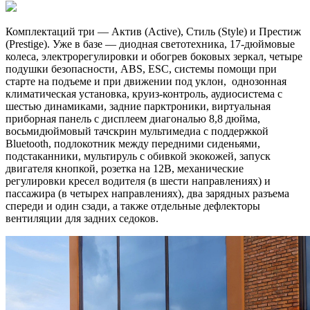
Комплектаций три — Актив (Active), Стиль (Style) и Престиж
(Prestige). Уже в базе — диодная светотехника, 17-дюймовые
колеса, электрорегулировки и обогрев боковых зеркал, четыре
подушки безопасности, ABS, ESC, системы помощи при
старте на подъеме и при движении под уклон, однозонная
климатическая установка, круиз-контроль, аудиосистема с
шестью динамиками, задние парктроники, виртуальная
приборная панель с дисплеем диагональю 8,8 дюйма,
восьмидюймовый тачскрин мультимедиа с поддержкой
Bluetooth, подлокотник между передними сиденьями,
подстаканники, мультируль с обивкой экокожей, запуск
двигателя кнопкой, розетка на 12В, механические
регулировки кресел водителя (в шести направлениях) и
пассажира (в четырех направлениях), два зарядных разъема
спереди и один сзади, а также отдельные дефлекторы
вентиляции для задних седоков.