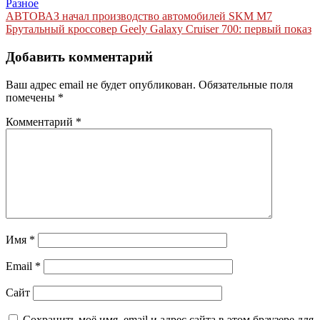
Разное
Навигация
АВТОВАЗ начал производство автомобилей SKM М7
Брутальный кроссовер Geely Galaxy Cruiser 700: первый показ
по
записям
Добавить комментарий
Ваш адрес email не будет опубликован.
Обязательные поля
помечены
*
Комментарий
*
Имя
*
Email
*
Сайт
Сохранить моё имя, email и адрес сайта в этом браузере для