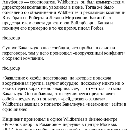
Ануфриев — сооснователь Wildberries, он был коммерческим
директором компании, уволился в июне. Тогда же было
объявлено об объединении Wildberries и рекламной компании
Russ братьев Роберта и Левона Мирзоянов. Бакин был
председателем совета директоров Вайлдберриз Банка и
покинул его примерно в то же время, писал Forbes.
rbc.group
Супруг Бакальчук ранее сообщил, что прибыл в офис на
переговоры, там у него произошел «вооруженный конфликт»
с охраной компании.
rbc.group
«Заявление о якобы переговорах, на которые приехала
вооруженная группа, звучит абсурдно, поскольку никто ни о
каких переговорах не договаривался», — отметила Татьяна
Бакальчук. Она добавила, что случившееся представляет
собой «неудачную попытку» «рейдерского захвата».
Wildberries заявила о попытке Бакальчука «незаконно» зайти в
офис
Бизнес
Инцидент произошел в офисе Wildberries в бизнес-центре
«Романов двор» в Романовом переулке в центре Москвы.
«РИА Новости» сообщает со ссылкой на правоохранительные