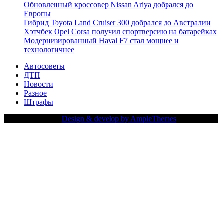
Обновленный кроссовер Nissan Ariya добрался до
Европы
Гибрид Toyota Land Cruiser 300 добрался до Австралии
Хэтчбек Opel Corsa получил спортверсию на батарейках
Модернизированный Haval F7 стал мощнее и
технологичнее
Автосоветы
ДТП
Новости
Разное
Штрафы
Copy Right Text |
Design & develop by AmpleThemes