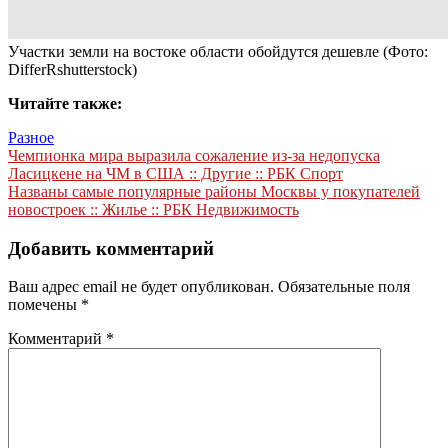
Участки земли на востоке области обойдутся дешевле
(Фото:
DifferRshutterstock)
Читайте также:
Разное
Навигация
Чемпионка мира выразила сожаление из-за недопуска
Ласицкене на ЧМ в США :: Другие :: РБК Спорт
по
Названы самые популярные районы Москвы у покупателей
записям
новостроек :: Жилье :: РБК Недвижимость
Добавить комментарий
Ваш адрес email не будет опубликован.
Обязательные поля
помечены
*
Комментарий
*