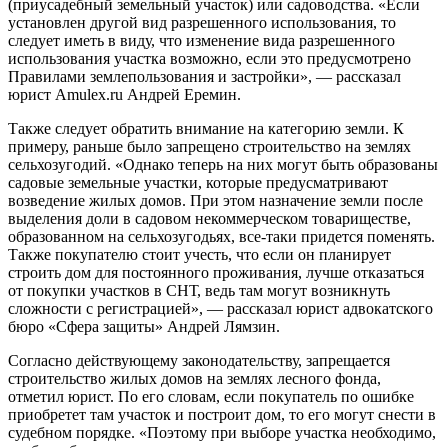
(приусадебный земельный участок) или садоводства. «Если
установлен другой вид разрешенного использования, то
следует иметь в виду, что изменение вида разрешенного
использования участка возможно, если это предусмотрено
Правилами землепользования и застройки», — рассказал
юрист Amulex.ru Андрей Еремин.
Также следует обратить внимание на категорию земли. К
примеру, раньше было запрещено строительство на землях
сельхозугодий. «Однако теперь на них могут быть образованы
садовые земельные участки, которые предусматривают
возведение жилых домов. При этом назначение земли после
выделения доли в садовом некоммерческом товариществе,
образованном на сельхозугодьях, все-таки придется поменять.
Также покупателю стоит учесть, что если он планирует
строить дом для постоянного проживания, лучше отказаться
от покупки участков в СНТ, ведь там могут возникнуть
сложности с регистрацией», — рассказал юрист адвокатского
бюро «Сфера защиты» Андрей Лямзин.
Согласно действующему законодательству, запрещается
строительство жилых домов на землях лесного фонда,
отметил юрист. По его словам, если покупатель по ошибке
приобретет там участок и построит дом, то его могут снести в
судебном порядке. «Поэтому при выборе участка необходимо,