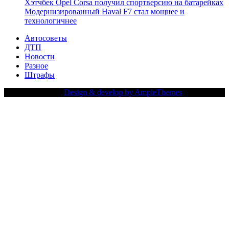
Хэтчбек Opel Corsa получил спортверсию на батарейках
Модернизированный Haval F7 стал мощнее и
технологичнее
Автосоветы
ДТП
Новости
Разное
Штрафы
Copy Right Text |
Design & develop by AmpleThemes