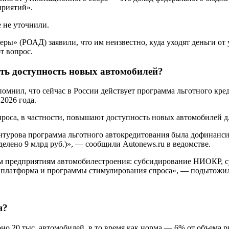
приятий».
е не уточнили.
ры» (РОАД) заявили, что им неизвестно, куда уходят деньги от
т вопрос.
ть доступность новых автомобилей?
омнил, что сейчас в России действует программа льготного кре
2026 года.
оса, в частности, повышают доступность новых автомобилей дл
урова программа льготного автокредитования была дофинансиров
делено 9 млрд руб.)», — сообщили Autonews.ru в ведомстве.
м предприятиям автомобилестроения: субсидирование НИОКР, с
 платформа и программы стимулирования спроса», — подытожи
я?
но 20 тыс. автомобилей, в то время как норма — 6% от объема р