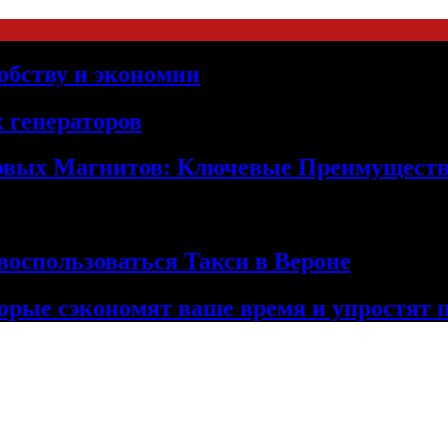
обству и экономии
 генераторов
овых Магнитов: Ключевые Преимущест
оспользоваться Такси в Вероне
орые сэкономят ваше время и упростят 