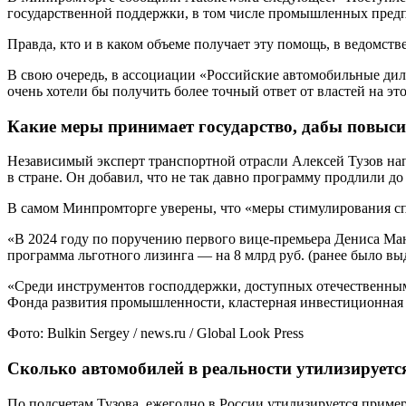
государственной поддержки, в том числе промышленных пред
Правда, кто и в каком объеме получает эту помощь, в ведомств
В свою очередь, в ассоциации «Российские автомобильные диле
очень хотели бы получить более точный ответ от властей на это
Какие меры принимает государство, дабы повыси
Независимый эксперт транспортной отрасли Алексей Тузов нап
в стране. Он добавил, что не так давно программу продлили до 
В самом Минпромторге уверены, что «меры стимулирования спр
«В 2024 году по поручению первого вице-премьера Дениса Мант
программа льготного лизинга — на 8 млрд руб. (ранее было вы
«Среди инструментов господдержки, доступных отечественны
Фонда развития промышленности, кластерная инвестиционная
Фото: Bulkin Sergey / news.ru / Global Look Press
Сколько автомобилей в реальности утилизируетс
По подсчетам Тузова, ежегодно в России утилизируется пример