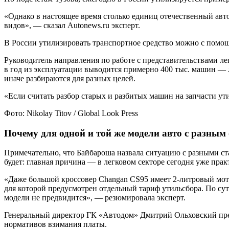
«Однако в настоящее время столько единиц отечественный авт
видов», — сказал Autonews.ru эксперт.
В России утилизировать транспортное средство можно с пом
Руководитель направления по работе с представительствами ле
в год из эксплуатации выводится примерно 400 тыс. машин — л
иначе разбираются для разных целей.
«Если считать разбор старых и разбитых машин на запчасти у
Фото: Nikolay Titov / Global Look Press
Почему для одной и той же модели авто с разным
Примечательно, что Байбароша назвала ситуацию с разными ста
будет: главная причина — в легковом секторе сегодня уже пра
«Даже большой кроссовер Changan CS95 имеет 2-литровый мотор
для которой предусмотрен отдельный тариф утильсбора. По сут
модели не предвидится», — резюмировала эксперт.
Генеральный директор ГК «Автодом» Дмитрий Ольховский предп
нормативов взимания платы.