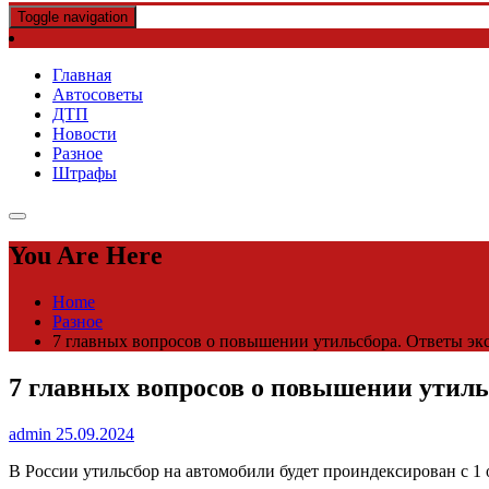
Toggle navigation
Главная
Автосоветы
ДТП
Новости
Разное
Штрафы
You Are Here
Home
Разное
7 главных вопросов о повышении утильсбора. Ответы эксп
7 главных вопросов о повышении утильс
admin
25.09.2024
В России утильсбор на автомобили будет проиндексирован с 1 