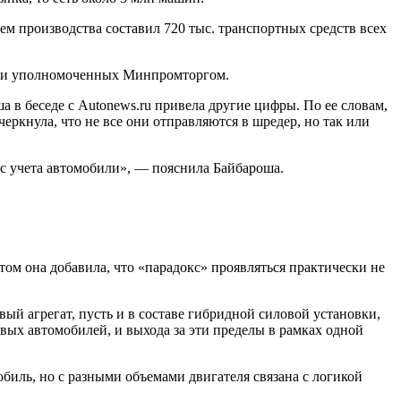
м производства составил 720 тыс. транспортных средств всех
или уполномоченных Минпромторгом.
 в беседе с Autonews.ru привела другие цифры. По ее словам,
еркнула, что не все они отправляются в шредер, но так или
 с учета автомобили», — пояснила Байбароша.
том она добавила, что «парадокс» проявляться практически не
ый агрегат, пусть и в составе гибридной силовой установки,
вых автомобилей, и выхода за эти пределы в рамках одной
биль, но с разными объемами двигателя связана с логикой