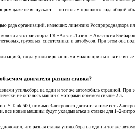
опром даже не выпускает — по итогам прошлого года общий объе
ощью ряда организаций, имеющих лицензию Росприроднадзора 
гкового автотранспорта ГК «Альфа-Лизинг» Анастасия Байбароша
егковых, грузовых, спецтехники и автобусов. При этом она подч
тилизацией, тогда утилизированными можно признать все снятые
 объемом двигателя разная ставка?
вками утильсбора на один и тот же автомобиль странной. При э
ктически не осталось машин с моторами объемом свыше 2 л.
. У Tank 500, помимо 3-литрового двигателя тоже есть 2-литров
и, все новые машины будут укладываться в ставки для 1–2-литро
оложил, что разная ставка утильсбора на один и тот же автомо