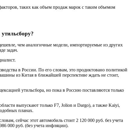
 факторов, таких как объем продаж марок с таким объемом
о утильсбору?
дешевле, чем аналогичные модели, импортируемые из других
де задач.
циалист.
зводства в России. По его словам, это продиктовано политикой
машины из Китая в ближайшей перспективе ждать не стоит,
ндексацией утильсбора, но пока в Россию поставляются только
ласти выпускают только F7, Jolion и Dargo), а также Kaiyi,
подобных планах.
овам, сейчас этот автомобиль стоит 2 120 000 руб. без учета
986 000 руб. (без учета инфляции).