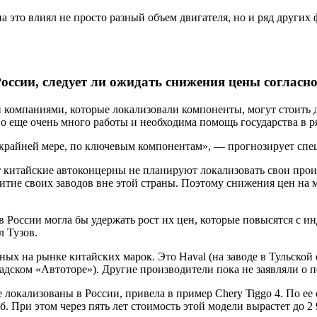
а это влиял не просто разный объем двигателя, но и ряд других
оссии, следует ли ожидать снижения цены согласн
 компаниями, которые локализовали компоненты, могут стоить 
о еще очень много работы и необходима помощь государства в ря
о крайней мере, по ключевым компонентам», — прогнозирует спе
т китайские автоконцерны не планируют локализовать свои прои
тие своих заводов вне этой страны. Поэтому снижения цен на 
в России могла бы удержать рост их цен, которые повысятся с и
 Тузов.
х на рынке китайских марок. Это Haval (на заводе в Тульской об
радском «Автоторе»). Другие производители пока не заявляли о 
окализованы в России, привела в пример Chery Tiggo 4. По ее сл
уб. При этом через пять лет стоимость этой модели вырастет до 2 