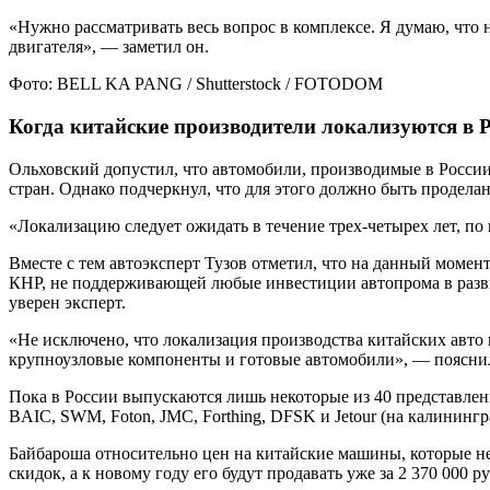
«Нужно рассматривать весь вопрос в комплексе. Я думаю, что н
двигателя», — заметил он.
Фото: BELL KA PANG / Shutterstock / FOTODOM
Когда китайские производители локализуются в Р
Ольховский допустил, что автомобили, производимые в России
стран. Однако подчеркнул, что для этого должно быть проделан
«Локализацию следует ожидать в течение трех-четырех лет, п
Вместе с тем автоэксперт Тузов отметил, что на данный момен
КНР, не поддерживающей любые инвестиции автопрома в разви
уверен эксперт.
«Не исключено, что локализация производства китайских авто 
крупноузловые компоненты и готовые автомобили», — пояснил
Пока в России выпускаются лишь некоторые из 40 представленны
BAIC, SWM, Foton, JMC, Forthing, DFSK и Jetour (на калининг
Байбароша относительно цен на китайские машины, которые не л
скидок, а к новому году его будут продавать уже за 2 370 000 р