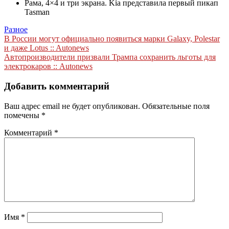
Рама, 4×4 и три экрана. Kia представила первый пикап
Tasman
Разное
Навигация
В России могут официально появиться марки Galaxy, Polestar
и даже Lotus :: Autonews
по
Автопроизводители призвали Трампа сохранить льготы для
записям
электрокаров :: Autonews
Добавить комментарий
Ваш адрес email не будет опубликован.
Обязательные поля
помечены
*
Комментарий
*
Имя
*