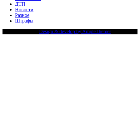
ДТП
Новости
Разное
Штрафы
Copy Right Text |
Design & develop by AmpleThemes