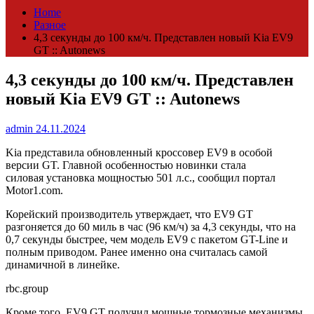
Home
Разное
4,3 секунды до 100 км/ч. Представлен новый Kia EV9
GT :: Autonews
4,3 секунды до 100 км/ч. Представлен
новый Kia EV9 GT :: Autonews
admin
24.11.2024
Kia представила обновленный кроссовер EV9 в особой
версии GT. Главной особенностью новинки стала
силовая установка мощностью 501 л.с., сообщил портал
Motor1.com.
Корейский производитель утверждает, что EV9 GT
разгоняется до 60 миль в час (96 км/ч) за 4,3 секунды, что на
0,7 секунды быстрее, чем модель EV9 с пакетом GT-Line и
полным приводом. Ранее именно она считалась самой
динамичной в линейке.
rbc.group
Кроме того, EV9 GT получил мощные тормозные механизмы,