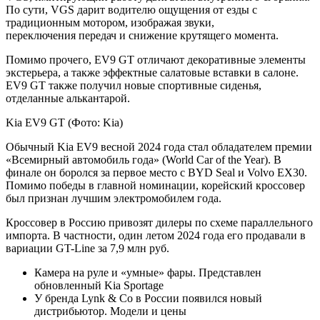
По сути, VGS дарит водителю ощущения от езды с
традиционным мотором, изображая звуки,
переключения передач и снижение крутящего момента.
Помимо прочего, EV9 GT отличают декоративные элементы
экстерьера, а также эффектные салатовые вставки в салоне.
EV9 GT также получил новые спортивные сиденья,
отделанные алькантарой.
Kia EV9 GT
(Фото: Kia)
Обычный Kia EV9 весной 2024 года стал обладателем премии
«Всемирный автомобиль года» (World Car of the Year). В
финале он боролся за первое место с BYD Seal и Volvo EX30.
Помимо победы в главной номинации, корейский кроссовер
был признан лучшим электромобилем года.
Кроссовер в Россию привозят дилеры по схеме параллельного
импорта. В частности, один летом 2024 года его продавали в
вариации GT-Line за 7,9 млн руб.
Камера на руле и «умные» фары. Представлен
обновленный Kia Sportage
У бренда Lynk & Co в России появился новый
дистрибьютор. Модели и цены