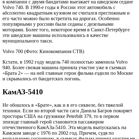
в компании с двумя бандитами выезжает на шведском седане
Volvo 740. В 1990-е годы в России этот автомобиль с
абсолютно квадратным кузовом не считался престижным и
его часто можно было встретить на дорогах. Особенно
популярными у россиян были седаны с дизельными
моторами. Более того, некоторое время в Санкт-Петербурге
эти шведские машины использовались в качестве
муниципального такси.
Volvo 700
(Фото: Кинокомпания CTB)
Кстати, в 1992 году модель 740 полностью заменила Volvo
940. Более свежая машина приняла участие уже в съемках
«Брата 2» — на ней главные герои фильма ездили по Москве
и скрывались от бандитских погонь.
КамАЗ-5410
Не обошлось в «Брате», как и в его сиквеле, без тяжелой
техники. Если во второй части саги Данила Багров покоряет
просторы США на грузовике Peterbilt 379, то в первом
эпизоде главный герой становится пассажиром
отечественного КамАЗа-5410. Эта модель выпускалась на
Камском заводе с 1976 по 2002 год. Причем, судя по
визуальному состоянию, в съемках фильма принял участие не