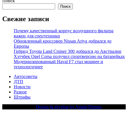
Поиск
Поиск
Свежие записи
Почему качественный корпус воздушного фильтра
важен для спецтехники
Обновленный кроссовер Nissan Ariya добрался до
Европы
Гибрид Toyota Land Cruiser 300 добрался до Австралии
Хэтчбек Opel Corsa получил спортверсию на батарейках
Модернизированный Haval F7 стал мощнее и
технологичнее
Автосоветы
ДТП
Новости
Разное
Штрафы
Copy Right Text |
Design & develop by AmpleThemes