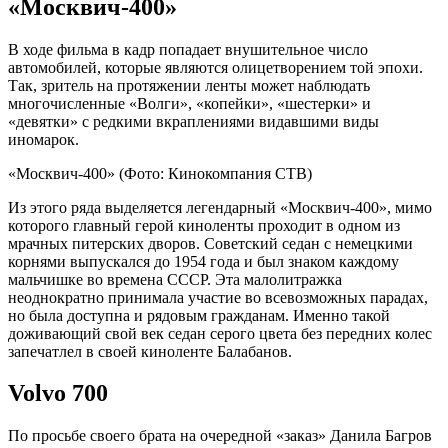
«Москвич-400»
В ходе фильма в кадр попадает внушительное число
автомобилей, которые являются олицетворением той эпохи.
Так, зритель на протяжении ленты может наблюдать
многочисленные «Волги», «копейки», «шестерки» и
«девятки» с редкими вкраплениями видавшими виды
иномарок.
«Москвич-400»
(Фото: Кинокомпания CTB)
Из этого ряда выделяется легендарный «Москвич-400», мимо
которого главный герой киноленты проходит в одном из
мрачных питерских дворов. Советский седан с немецкими
корнями выпускался до 1954 года и был знаком каждому
мальчишке во времена СССР. Эта малолитражка
неоднократно принимала участие во всевозможных парадах,
но была доступна и рядовым гражданам. Именно такой
доживающий свой век седан серого цвета без передних колес
запечатлел в своей киноленте Балабанов.
Volvo 700
По просьбе своего брата на очередной «заказ» Данила Багров