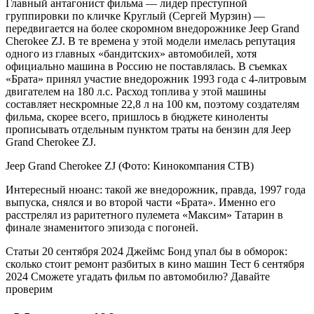
Главный антагонист фильма — лидер преступной
группировки по кличке Круглый (Сергей Мурзин) —
передвигается на более скоромном внедорожнике Jeep Grand
Cherokee ZJ. В те времена у этой модели имелась репутация
одного из главных «бандитских» автомобилей, хотя
официально машина в Россию не поставлялась. В съемках
«Брата» принял участие внедорожник 1993 года с 4-литровым
двигателем на 180 л.с. Расход топлива у этой машины
составляет нескромные 22,8 л на 100 км, поэтому создателям
фильма, скорее всего, пришлось в бюджете киноленты
прописывать отдельным пунктом траты на бензин для Jeep
Grand Cherokee ZJ.
Jeep Grand Cherokee ZJ
(Фото: Кинокомпания CTB)
Интересный нюанс: такой же внедорожник, правда, 1997 года
выпуска, снялся и во второй части «Брата». Именно его
расстрелял из раритетного пулемета «Максим» Татарин в
финале знаменитого эпизода с погоней.
Статьи
20 сентября 2024
Джеймс Бонд упал бы в обморок:
сколько стоит ремонт разбитых в кино машин
Тест
6 сентября
2024
Сможете угадать фильм по автомобилю? Давайте
проверим