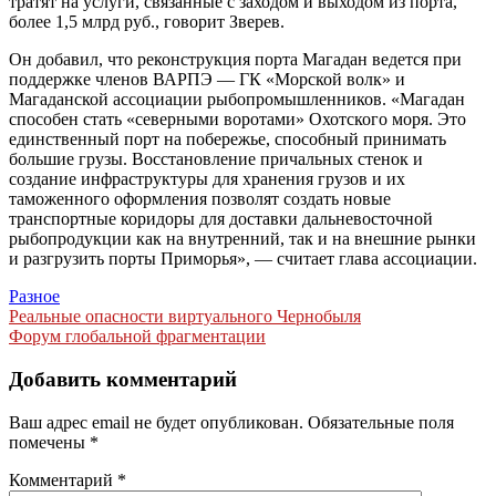
тратят на услуги, связанные с заходом и выходом из порта,
более 1,5 млрд руб., говорит Зверев.
Он добавил, что реконструкция порта Магадан ведется при
поддержке членов ВАРПЭ — ГК «Морской волк» и
Магаданской ассоциации рыбопромышленников. «Магадан
способен стать «северными воротами» Охотского моря. Это
единственный порт на побережье, способный принимать
большие грузы. Восстановление причальных стенок и
создание инфраструктуры для хранения грузов и их
таможенного оформления позволят создать новые
транспортные коридоры для доставки дальневосточной
рыбопродукции как на внутренний, так и на внешние рынки
и разгрузить порты Приморья», — считает глава ассоциации.
Разное
Навигация
Реальные опасности виртуального Чернобыля
Форум глобальной фрагментации
по
записям
Добавить комментарий
Ваш адрес email не будет опубликован.
Обязательные поля
помечены
*
Комментарий
*