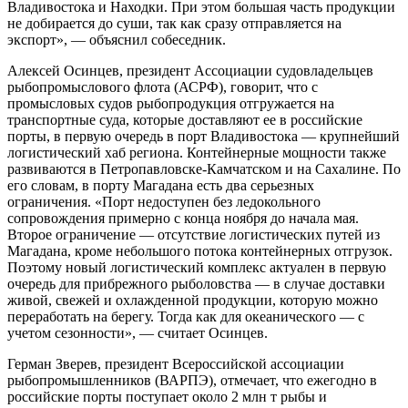
Владивостока и Находки. При этом большая часть продукции
не добирается до суши, так как сразу отправляется на
экспорт», — объяснил собеседник.
Алексей Осинцев, президент Ассоциации судовладельцев
рыбопромыслового флота (АСРФ), говорит, что с
промысловых судов рыбопродукция отгружается на
транспортные суда, которые доставляют ее в российские
порты, в первую очередь в порт Владивостока — крупнейший
логистический хаб региона. Контейнерные мощности также
развиваются в Петропавловске-Камчатском и на Сахалине. По
его словам, в порту Магадана есть два серьезных
ограничения. «Порт недоступен без ледокольного
сопровождения примерно с конца ноября до начала мая.
Второе ограничение — отсутствие логистических путей из
Магадана, кроме небольшого потока контейнерных отгрузок.
Поэтому новый логистический комплекс актуален в первую
очередь для прибрежного рыболовства — в случае доставки
живой, свежей и охлажденной продукции, которую можно
переработать на берегу. Тогда как для океанического — с
учетом сезонности», — считает Осинцев.
Герман Зверев, президент Всероссийской ассоциации
рыбопромышленников (ВАРПЭ), отмечает, что ежегодно в
российские порты поступает около 2 млн т рыбы и