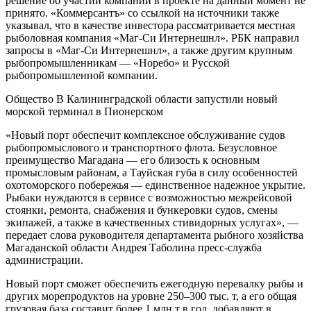
решение об участии компании в проекте на данный момент не
принято. «Коммерсантъ» со ссылкой на источники также
указывал, что в качестве инвестора рассматривается местная
рыболовная компания «Маг-Си Интернешнл». РБК направил
запросы в «Маг-Си Интернешнл», а также другим крупным
рыбопромышленникам — «Норебо» и Русской
рыбопромышленной компании.
Общество
В Калининградской области запустили новый
морской терминал в Пионерском
«Новый порт обеспечит комплексное обслуживание судов
рыбопромыслового и транспортного флота. Безусловное
преимущество Магадана — его близость к основным
промысловым районам, а Тауйская губа в силу особенностей
охотоморского побережья — единственное надежное укрытие.
Рыбаки нуждаются в сервисе с возможностью межрейсовой
стоянки, ремонта, снабжения и бункеровки судов, смены
экипажей, а также в качественных стивидорных услугах», —
передает слова руководителя департамента рыбного хозяйства
Магаданской области Андрея Таболина пресс-служба
администрации.
Новый порт сможет обеспечить ежегодную перевалку рыбы и
других морепродуктов на уровне 250–300 тыс. т, а его общая
грузовая база составит более 1 млн т в год, добавляют в