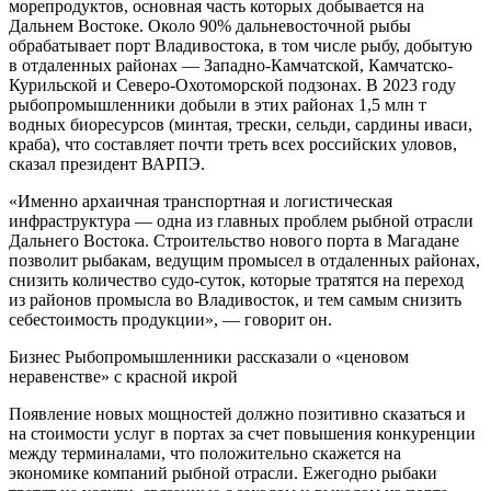
морепродуктов, основная часть которых добывается на
Дальнем Востоке. Около 90% дальневосточной рыбы
обрабатывает порт Владивостока, в том числе рыбу, добытую
в отдаленных районах — Западно-Камчатской, Камчатско-
Курильской и Северо-Охотоморской подзонах. В 2023 году
рыбопромышленники добыли в этих районах 1,5 млн т
водных биоресурсов (минтая, трески, сельди, сардины иваси,
краба), что составляет почти треть всех российских уловов,
сказал президент ВАРПЭ.
«Именно архаичная транспортная и логистическая
инфраструктура — одна из главных проблем рыбной отрасли
Дальнего Востока. Строительство нового порта в Магадане
позволит рыбакам, ведущим промысел в отдаленных районах,
снизить количество судо-суток, которые тратятся на переход
из районов промысла во Владивосток, и тем самым снизить
себестоимость продукции», — говорит он.
Бизнес
Рыбопромышленники рассказали о «ценовом
неравенстве» с красной икрой
Появление новых мощностей должно позитивно сказаться и
на стоимости услуг в портах за счет повышения конкуренции
между терминалами, что положительно скажется на
экономике компаний рыбной отрасли. Ежегодно рыбаки