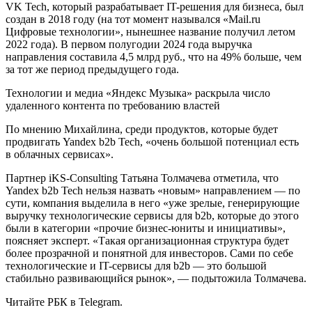
VK Tech, который разрабатывает IT-решения для бизнеса, был
создан в 2018 году (на тот момент назывался «Mail.ru
Цифровые технологии», нынешнее название получил летом
2022 года). В первом полугодии 2024 года выручка
направления составила 4,5 млрд руб., что на 49% больше, чем
за тот же период предыдущего года.
Технологии и медиа
«Яндекс Музыка» раскрыла число
удаленного контента по требованию властей
По мнению Михайлина, среди продуктов, которые будет
продвигать Yandex b2b Tech, «очень большой потенциал есть
в облачных сервисах».
Партнер iKS-Consulting Татьяна Толмачева отметила, что
Yandex b2b Tech нельзя назвать «новым» направлением — по
сути, компания выделила в него «уже зрелые, генерирующие
выручку технологические сервисы для b2b, которые до этого
были в категории «прочие бизнес-юниты и инициативы»,
поясняет эксперт. «Такая организационная структура будет
более прозрачной и понятной для инвесторов. Сами по себе
технологические и IT-сервисы для b2b — это большой
стабильно развивающийся рынок», — подытожила Толмачева.
Читайте РБК в Telegram.