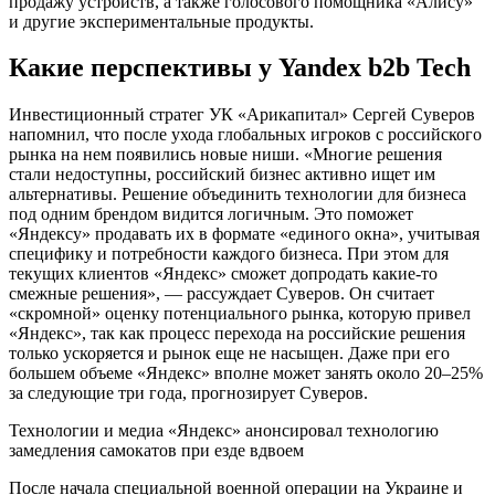
продажу устройств, а также голосового помощника «Алису»
и другие экспериментальные продукты.
Какие перспективы у Yandex b2b Tech
Инвестиционный стратег УК «Арикапитал» Сергей Суверов
напомнил, что после ухода глобальных игроков с российского
рынка на нем появились новые ниши. «Многие решения
стали недоступны, российский бизнес активно ищет им
альтернативы. Решение объединить технологии для бизнеса
под одним брендом видится логичным. Это поможет
«Яндексу» продавать их в формате «единого окна», учитывая
специфику и потребности каждого бизнеса. При этом для
текущих клиентов «Яндекс» сможет допродать какие-то
смежные решения», — рассуждает Суверов. Он считает
«скромной» оценку потенциального рынка, которую привел
«Яндекс», так как процесс перехода на российские решения
только ускоряется и рынок еще не насыщен. Даже при его
большем объеме «Яндекс» вполне может занять около 20–25%
за следующие три года, прогнозирует Суверов.
Технологии и медиа
«Яндекс» анонсировал технологию
замедления самокатов при езде вдвоем
После начала специальной военной операции на Украине и