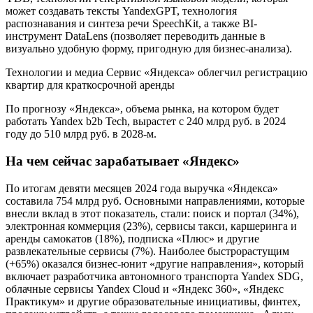
может создавать тексты YandexGPT, технология
распознавания и синтеза речи SpeechKit, а также BI-
инструмент DataLens (позволяет переводить данные в
визуально удобную форму, пригодную для бизнес-анализа).
Технологии и медиа
Сервис «Яндекса» облегчил регистрацию
квартир для краткосрочной аренды
По прогнозу «Яндекса», объема рынка, на котором будет
работать Yandex b2b Tech, вырастет с 240 млрд руб. в 2024
году до 510 млрд руб. в 2028-м.
На чем сейчас зарабатывает «Яндекс»
По итогам девяти месяцев 2024 года выручка «Яндекса»
составила 754 млрд руб. Основными направлениями, которые
внесли вклад в этот показатель, стали: поиск и портал (34%),
электронная коммерция (23%), сервисы такси, каршеринга и
аренды самокатов (18%), подписка «Плюс» и другие
развлекательные сервисы (7%). Наиболее быстрорастущим
(+65%) оказался бизнес-юнит «другие направления», который
включает разработчика автономного транспорта Yandex SDG,
облачные сервисы Yandex Cloud и «Яндекс 360», «Яндекс
Практикум» и другие образовательные инициативы, финтех,