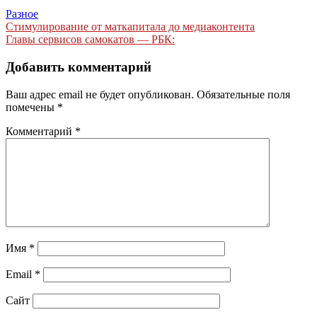
Разное
Навигация
Стимулирование от маткапитала до медиаконтента
Главы сервисов самокатов — РБК:
по
записям
Добавить комментарий
Ваш адрес email не будет опубликован.
Обязательные поля
помечены
*
Комментарий
*
Имя
*
Email
*
Сайт