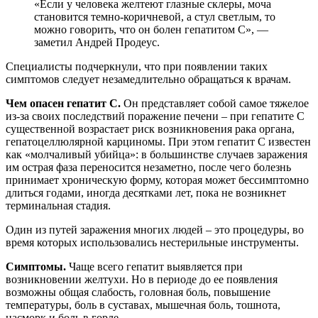
«Если у человека желтеют глазные склеры, моча
становится темно-коричневой, а стул светлым, то
можно говорить, что он болен гепатитом C», —
заметил Андрей Продеус.
Специалисты подчеркнули, что при появлении таких
симптомов следует незамедлительно обращаться к врачам.
Чем опасен гепатит С.
Он представляет собой самое тяжелое
из-за своих последствий поражение печени – при гепатите С
существенной возрастает риск возникновения рака органа,
гепатоцеллюлярной карциномы. При этом гепатит С известен
как «молчаливый убийца»: в большинстве случаев заражения
им острая фаза переносится незаметно, после чего болезнь
принимает хроническую форму, которая может бессимптомно
длиться годами, иногда десятками лет, пока не возникнет
терминальная стадия.
Один из путей заражения многих людей – это процедуры, во
время которых использовались нестерильные инструменты.
Симптомы.
Чаще всего гепатит выявляется при
возникновении желтухи. Но в периоде до ее появления
возможны общая слабость, головная боль, повышение
температуры, боль в суставах, мышечная боль, тошнота,
насморк и боль в горле.