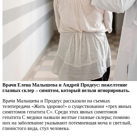
Врачи Елена Малышева и Андрей Продеус: пожелтение
глазных склер – симптом, который нельзя игнорировать.
Врачи Малышева и Продеус рассказали на съемках
телепередачи «Жить здорово!» о существовании «трех явных
симптомов гепатита C». Среди этих явных симптомов
гепатита C медики назвали желтые глазные склеры; помимо
них на заболевание указывают потемневшая моча и светлый,
глинистого вида, стул человека.