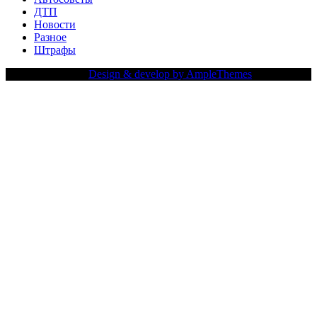
ДТП
Новости
Разное
Штрафы
Copy Right Text |
Design & develop by AmpleThemes