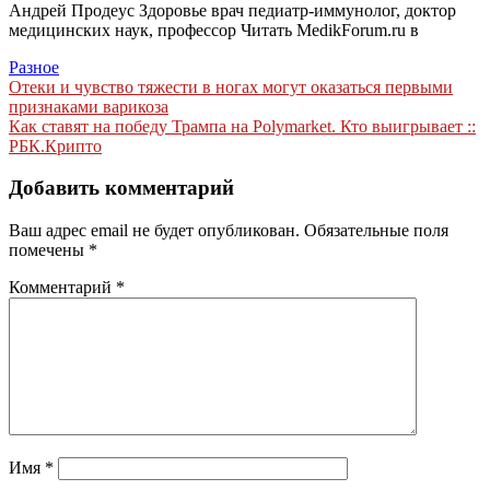
Андрей Продеус Здоровье врач педиатр-иммунолог, доктор
медицинских наук, профессор
Читать MedikForum.ru в
Разное
Навигация
Отеки и чувство тяжести в ногах могут оказаться первыми
признаками варикоза
по
Как ставят на победу Трампа на Polymarket. Кто выигрывает ::
записям
РБК.Крипто
Добавить комментарий
Ваш адрес email не будет опубликован.
Обязательные поля
помечены
*
Комментарий
*
Имя
*