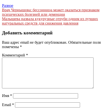
Разное
Навигация
Врач Чернышова: бессонница может оказаться признаком
психических болезней или деменции
по
Малышева назвала кукурузные отруби одним из лучших
записям
натуральных средств для снижения давления
Добавить комментарий
Ваш адрес email не будет опубликован.
Обязательные поля
помечены
*
Комментарий
*
Имя
*
Email
*