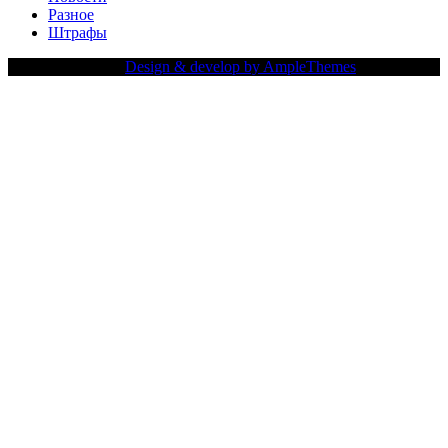
Разное
Штрафы
Copy Right Text |
Design & develop by AmpleThemes