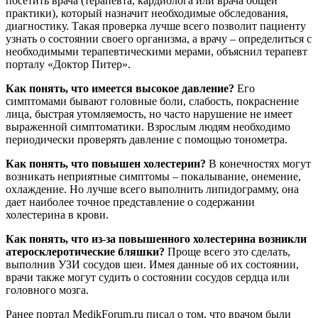
посетить врача (терапевта, кардиолога или врача общей
практики), который назначит необходимые обследования,
диагностику. Такая проверка лучше всего позволит пациенту
узнать о состоянии своего организма, а врачу – определиться с
необходимыми терапевтическими мерами, объяснил терапевт
порталу «Доктор Питер».
Как понять, что имеется высокое давление?
Его
симптомами бывают головные боли, слабость, покраснение
лица, быстрая утомляемость, но часто нарушение не имеет
выраженной симптоматики. Взрослым людям необходимо
периодически проверять давление с помощью тонометра.
Как понять, что повышен холестерин?
В конечностях могут
возникать неприятные симптомы – покалывание, онемение,
охлаждение. Но лучше всего выполнить липидограмму, она
дает наиболее точное представление о содержании
холестерина в крови.
Как понять, что из-за повышенного холестерина возникли
атеросклеротические бляшки?
Проще всего это сделать,
выполнив УЗИ сосудов шеи. Имея данные об их состоянии,
врачи также могут судить о состоянии сосудов сердца или
головного мозга.
Ранее портал MedikForum.ru писал о том, что врачом были