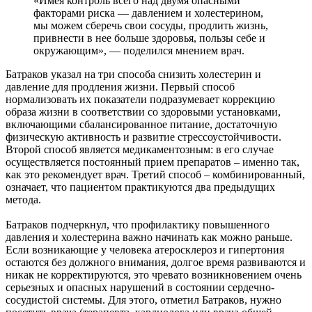
«Имея контроль всего над двумя опасными
факторами риска — давлением и холестерином,
мы можем сберечь свои сосуды, продлить жизнь,
привнести в нее больше здоровья, пользы себе и
окружающим», — поделился мнением врач.
Батраков указал на три способа снизить холестерин и
давление для продления жизни. Первый способ
нормализовать их показатели подразумевает коррекцию
образа жизни в соответствии со здоровыми установками,
включающими сбалансированное питание, достаточную
физическую активность и развитие стрессоустойчивости.
Второй способ является медикаментозным: в его случае
осуществляется постоянный прием препаратов – именно так,
как это рекомендует врач. Третий способ – комбинированный,
означает, что пациентом практикуются два предыдущих
метода.
Батраков подчеркнул, что профилактику повышенного
давления и холестерина важно начинать как можно раньше.
Если возникающие у человека атеросклероз и гипертония
остаются без должного внимания, долгое время развиваются и
никак не корректируются, это чревато возникновением очень
серьезных и опасных нарушений в состоянии сердечно-
сосудистой системы. Для этого, отметил Батраков, нужно