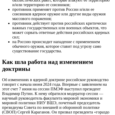
баллистических ракет, которые атакуют ее территорию
и/или территорию ее союзников;
противник применяет против России и/или ее
союзников ядерное оружие или другие виды оружия
массового поражения;
противник действует против российских критически
важных государственных или военных объектов, что
может сорвать ответные действия российских ядерных
сил;
на Россию происходит нападение с применением
обычного оружия, которое ставит под угрозу само
существование государства.
Как шла работа над изменением
доктрины
Об изменениях в ядерной доктрине российское руководство
говорит с начала июня 2024 года. Впервые с заявлением на
этот счет 7 июня на сессии ПМЭФ выступил президент
Владимир Путин. К нему обратился модератор сессии —
научный руководитель факультета мировой экономики и
мировой политики НИУ ВШЭ, почетный председатель
президиума Совета по внешней и оборонной политике
(СВОП) Сергей Караганов. Он призвал президента «гораздо