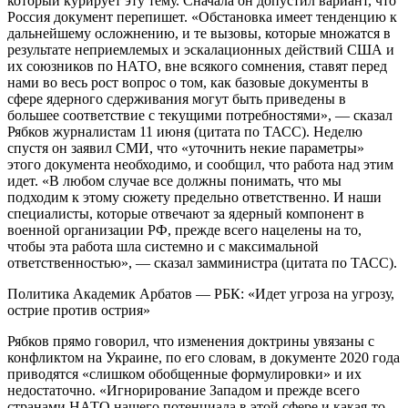
который курирует эту тему. Сначала он допустил вариант, что
Россия документ перепишет. «Обстановка имеет тенденцию к
дальнейшему осложнению, и те вызовы, которые множатся в
результате неприемлемых и эскалационных действий США и
их союзников по НАТО, вне всякого сомнения, ставят перед
нами во весь рост вопрос о том, как базовые документы в
сфере ядерного сдерживания могут быть приведены в
большее соответствие с текущими потребностями», — сказал
Рябков журналистам 11 июня (цитата по ТАСС). Неделю
спустя он заявил СМИ, что «уточнить некие параметры»
этого документа необходимо, и сообщил, что работа над этим
идет. «В любом случае все должны понимать, что мы
подходим к этому сюжету предельно ответственно. И наши
специалисты, которые отвечают за ядерный компонент в
военной организации РФ, прежде всего нацелены на то,
чтобы эта работа шла системно и с максимальной
ответственностью», — сказал замминистра (цитата по ТАСС).
Политика
Академик Арбатов — РБК: «Идет угроза на угрозу,
острие против острия»
Рябков прямо говорил, что изменения доктрины увязаны с
конфликтом на Украине, по его словам, в документе 2020 года
приводятся «слишком обобщенные формулировки» и их
недостаточно. «Игнорирование Западом и прежде всего
странами НАТО нашего потенциала в этой сфере и какая-то