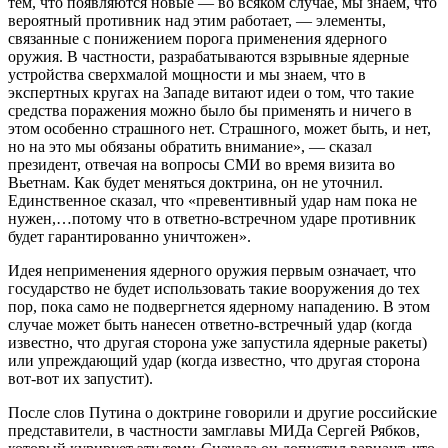
тем, что появляются новые — во всяком случае, мы знаем, что
вероятный противник над этим работает, — элементы,
связанные с понижением порога применения ядерного
оружия. В частности, разрабатываются взрывные ядерные
устройства сверхмалой мощности и мы знаем, что в
экспертных кругах на Западе витают идеи о том, что такие
средства поражения можно было бы применять и ничего в
этом особенно страшного нет. Страшного, может быть, и нет,
но на это мы обязаны обратить внимание», — сказал
президент, отвечая на вопросы СМИ во время визита во
Вьетнам. Как будет меняться доктрина, он не уточнил.
Единственное сказал, что «превентивный удар нам пока не
нужен,…потому что в ответно-встречном ударе противник
будет гарантированно уничтожен».
Идея неприменения ядерного оружия первым означает, что
государство не будет использовать такие вооружения до тех
пор, пока само не подвергнется ядерному нападению. В этом
случае может быть нанесен ответно-встречный удар (когда
известно, что другая сторона уже запустила ядерные ракеты)
или упреждающий удар (когда известно, что другая сторона
вот-вот их запустит).
После слов Путина о доктрине говорили и другие российские
представители, в частности замглавы МИДа Сергей Рябков,