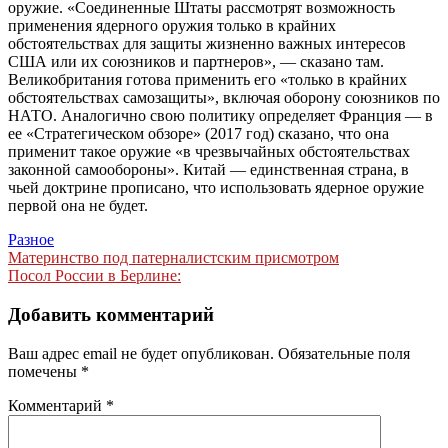
оружие. «Соединенные Штаты рассмотрят возможность
применения ядерного оружия только в крайних
обстоятельствах для защиты жизненно важных интересов
США или их союзников и партнеров», — сказано там.
Великобритания
готова применить его «только в крайних
обстоятельствах самозащиты», включая оборону союзников по
НАТО. Аналогично свою политику определяет Франция
— в
ее «Стратегическом обзоре» (2017 год) сказано, что она
применит такое оружие «в чрезвычайных обстоятельствах
законной самообороны». Китай
— единственная страна, в
чьей доктрине прописано, что использовать ядерное оружие
первой она не будет.
Разное
Навигация
Материнство под патерналистским присмотром
Посол России в Берлине:
по
записям
Добавить комментарий
Ваш адрес email не будет опубликован.
Обязательные поля
помечены
*
Комментарий
*