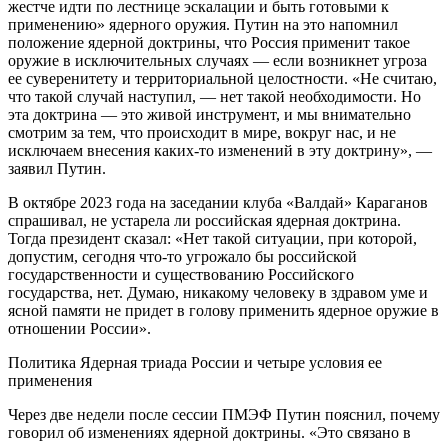
жестче идти по лестнице эскалации и быть готовыми к
применению» ядерного оружия. Путин на это напомнил
положение ядерной доктрины, что Россия применит такое
оружие в исключительных случаях — если возникнет угроза
ее суверенитету и территориальной целостности. «Не считаю,
что такой случай наступил, — нет такой необходимости. Но
эта доктрина — это живой инструмент, и мы внимательно
смотрим за тем, что происходит в мире, вокруг нас, и не
исключаем внесения каких-то изменений в эту доктрину», —
заявил Путин.
В октябре 2023 года на заседании клуба «Валдай» Караганов
спрашивал, не устарела ли российская ядерная доктрина.
Тогда президент сказал: «Нет такой ситуации, при которой,
допустим, сегодня что-то угрожало бы российской
государственности и существованию Российского
государства, нет. Думаю, никакому человеку в здравом уме и
ясной памяти не придет в голову применить ядерное оружие в
отношении России».
Политика
Ядерная триада России и четыре условия ее
применения
Через две недели после сессии ПМЭФ Путин пояснил, почему
говорил об изменениях ядерной доктрины. «Это связано в