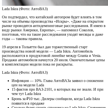
Lada Iskra
(Фото: АвтоВАЗ)
Он подтвердил, что китайский автопром будет влиять в том
числе на объемы производства «Искры». «Даже на открытом
рынке проводятся антидемпинговые расследования. Я имею в
виду рынки Америки, Европы», — напомнил Соколов,
посетовав, что на такие расследования уходят месяцы и даже
годы — таковы правила.
19 апреля в Тольятти был дан торжественный старт
производства новой модели — Lada Iskra. Автомобиль
расположится в продуктовой линейке между Granta и Vesta.
Продажи автомобиля начнутся 20 июля. Окончательные цены
и комплектации модели пока не раскрыты.
Lada Iskra
(Фото: АвтоВАЗ)
Инфляция — 10%. Глава АвтоВАЗа заявил о снижении
цен на модели Lada
15 фактов про ВАЗ-2101, о которых вы не знали. И при
чем тут Lada Iskra
Бронь за ₽10 тыс. Дилеры сообщили, когда Lada Iskra
появится в продаже
Сколько будет стоить страховка на Lada Iskra. Сравнение