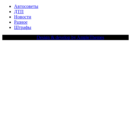
Автосоветы
ДТП
Новости
Разное
Штрафы
Copy Right Text |
Design & develop by AmpleThemes