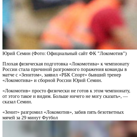
Юрий Семин
(Фото: Официальный сайт ФК "Локомотив")
Плохая физическая подготовка «Локомотива» к чемпионату
России стала причиной разгромного поражения команды в
матче с «Зенитом», заявил «РБК Спорт» бывший тренер
«Локомотива» и сборной России Юрий Семин.
«Локомотив» просто физически не готов к этом чемпионату,
от этого такое и видим. Больше ничего не могу сказать», —
сказал Семин.
«Зенит» разгромил «Локомотив», забив пять безответных
мячей за 29 минут
Футбол