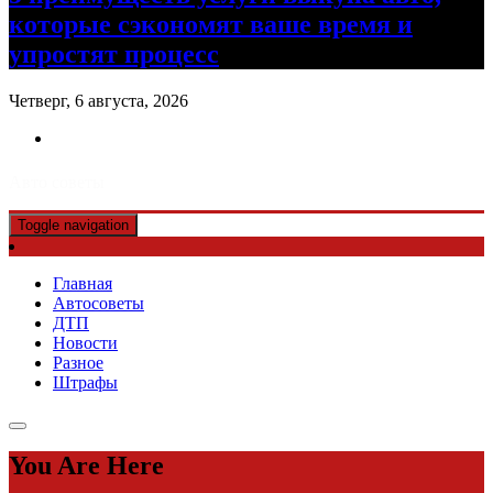
которые сэкономят ваше время и
упростят процесс
Четверг, 6 августа, 2026
Авто советы
Toggle navigation
Главная
Автосоветы
ДТП
Новости
Разное
Штрафы
You Are Here