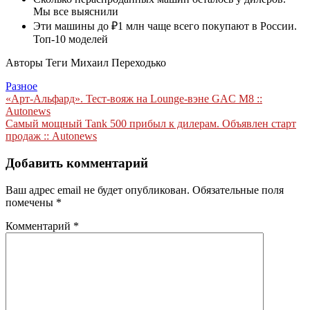
Мы все выяснили
Эти машины до ₽1 млн чаще всего покупают в России.
Топ-10 моделей
Авторы Теги Михаил Переходько
Разное
Навигация
«Арт-Альфард». Тест-вояж на Lounge-вэне GAC M8 ::
Autonews
по
Самый мощный Tank 500 прибыл к дилерам. Объявлен старт
записям
продаж :: Autonews
Добавить комментарий
Ваш адрес email не будет опубликован.
Обязательные поля
помечены
*
Комментарий
*