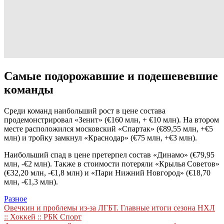
Самые подорожавшие и подешевевшие
команды
Среди команд наибольший рост в цене состава
продемонстрировал «Зенит» (€160 млн, + €10 млн). На втором
месте расположился московский «Спартак» (€89,55 млн, +€5
млн) и тройку замкнул «Краснодар» (€75 млн, +€3 млн).
Наибольший спад в цене претерпел состав «Динамо» (€79,95
млн, -€2 млн). Также в стоимости потеряли «Крылья Советов»
(€32,20 млн, -€1,8 млн) и «Пари Нижний Новгород» (€18,70
млн, -€1,3 млн).
Разное
Навигация
Овечкин и проблемы из-за ЛГБТ. Главные итоги сезона НХЛ
:: Хоккей :: РБК Спорт
по