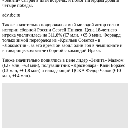
«Зенита» сыграл в пяти встречах и помог питерцам добыть
четыре победы.
adv.rbc.ru
Также значительно подорожал самый молодой автор гола в
истории сборной России Сергей Пиняев. Цена 18-летнего
игрока увеличилась на 311,8% (€7 млн, +€5,3 млн). Форвард
только зимой перебрался из «Крыльев Советов» в
«Локомотив», за это время он забил один гол в чемпионате и
в товарищеском матче сборной с командой Ирака.
Также значительно поднялись в цене лидер «Зенита» Малком
(€27 млн, +€3 млн), полузащитник «Краснодара» Кади Боржес
(€3 млн, +€1,8 млн) и нападающий ЦСКА Федор Чалов (€10
млн, +€4 млн).