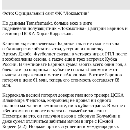
Фото: Официальный сайт ФК "Локомотив"
По данным Transfermarkt, больше всех в лиге
подешевели полузащитник «Локомотива» Дмитрий Баринов и
легионер ЦСКА Хорхе Карраскаль.
Капитан «красно-зеленых» Баринов так и не смог взять на
себя лидерские обязательства, уступив их новичку
Артему Дзюбе. Футболист сыграл в четырех играх РПЛ после
возобновления сезона, а также еще в трех встречах Кубка
России. В чемпионате Баринов сумел забить всего один гол, а
блеклая игра опорника в кубке не спасла «Локомотив» от
вылета и поражения в матче с «Акроном». В итоге Баринов
потерял в цене €1 млн, теперь его стоимость составляет €8
млн.
Карраскаль весной потерял доверие главного тренера ЦСКА
Владимира Федотова, колумбиец не провел ни одного
полного матча ни в чемпионате, ни в кубке страны. В матче с
«Зенитом» он и вовсе остался на скамейке запасных.
Несмотря на это, он получил вызов в сборную Колумбии и
даже сумел отличиться забитым мячом в игре с Южной
Кореей (2:2). Но даже при выступлении в международных