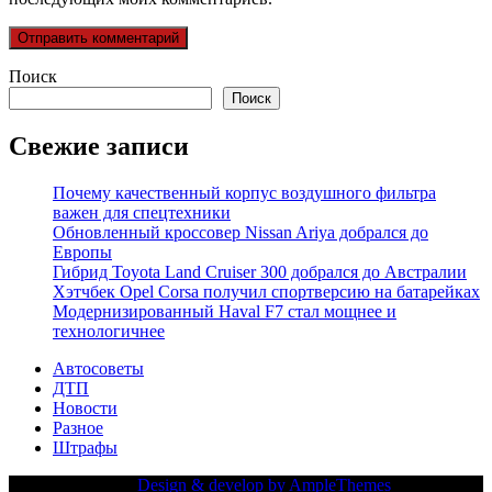
Поиск
Поиск
Свежие записи
Почему качественный корпус воздушного фильтра
важен для спецтехники
Обновленный кроссовер Nissan Ariya добрался до
Европы
Гибрид Toyota Land Cruiser 300 добрался до Австралии
Хэтчбек Opel Corsa получил спортверсию на батарейках
Модернизированный Haval F7 стал мощнее и
технологичнее
Автосоветы
ДТП
Новости
Разное
Штрафы
Copy Right Text |
Design & develop by AmpleThemes