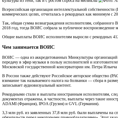
культуры из тени, так и с ростом спроса на мюзиклы
Всероссийская организация интеллектуальной собственности 
коммерческих целях, отчиталась о рекордных как минимум с 20
Так, общая сумма вознаграждения исполнителям, собранного ВО
2018 год, тогда ВОИС собрала за публичное воспроизведение 
Общие выплаты ВОИС исполнителям выросли с рекордных 412,3 
Чем занимается ВОИС
ВОИС — одна из аккредитованных Минкультуры организаций по
передачу в эфир музыки в пользу исполнителей и изготовител
Московской государственной консерватории им. Петра Ильич
В России также действуют Российское авторское общество (РАО
взимание так называемого налога на болванки — сбора в разме
записывает аудиовизуальный контент.
Рекордными стали и выплаты иностранным исполнителям, следует
документах отражены, в частности, выплаты через такие иност
ADAMI (Франция), IPOA (Грузия) и GVL (Германия).
3,3 млн руб. из заявленных 37,8 млн руб. были выплачены на 
обязательств перед некоторыми правообладателями». Этот ука