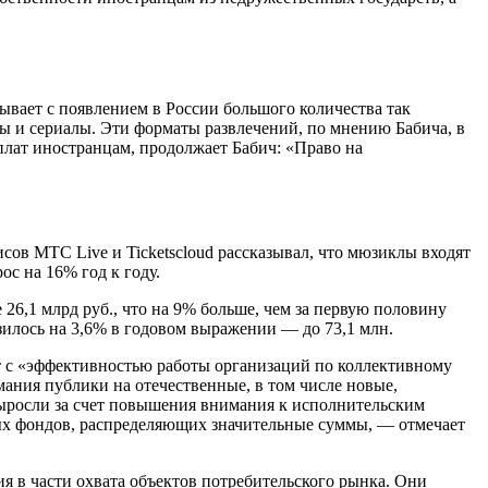
вает с появлением в России большого количества так
ы и сериалы. Эти форматы развлечений, по мнению Бабича, в
плат иностранцам, продолжает Бабич: «Право на
.
сов МТС Live и Ticketscloud рассказывал, что мюзиклы входят
с на 16% год к году.
26,1 млрд руб., что на 9% больше, чем за первую половину
изилось на 3,6% в годовом выражении — до 73,1 млн.
ат с «эффективностью работы организаций по коллективному
ания публики на отечественные, в том числе новые,
выросли за счет повышения внимания к исполнительским
ных фондов, распределяющих значительные суммы, — отмечает
я в части охвата объектов потребительского рынка. Они