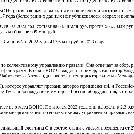
Фото: Антон Денисов / РИА Ново
(ВОИС), отвечающая за выплаты исполнителям и изготовителям 
17 года (более ранних данных не публиковалось) сборах и выпла
ИС за 2023 год, составила 633,8 млн руб. против 565,7 млн руб
музыки больше 609 млн руб.
млн руб. в 2022-м до 417,6 млн руб. в 2023 году.
 коллективному управлению правами. Она отвечает за сбор, р
ей фонограмм. В совет ВОИС входят, например, композитор Вла
а Чайковского Александр Соколов и гендиректор фирмы «Мелод
), которое управляет правами авторов произведений, и Российск
ре 1% за производство и импорт в Россию оборудования, которо
 из отчета ВОИС. По итогам 2023 года они выросли в 2,3 раза —
ранные организации по коллективному управлению правами, как 
специальный счет типа О в соответствии с указом президента от
з регламентирует выплаты за использование интеллектуальной с