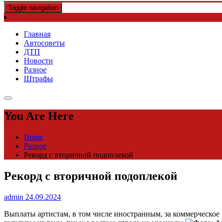
Toggle navigation
Главная
Автосоветы
ДТП
Новости
Разное
Штрафы
You Are Here
Home
Разное
Рекорд с вторичной подоплекой
Рекорд с вторичной подоплекой
admin
24.09.2024
Выплаты артистам, в том числе иностранным, за коммерческое