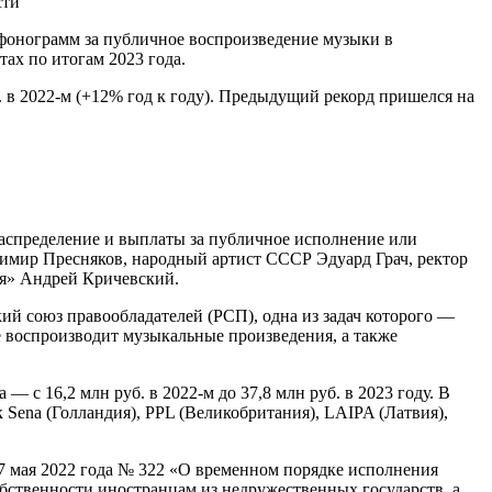
сти
фонограмм за публичное воспроизведение музыки в
тах по итогам 2023 года.
. в 2022-м (+12% год к году). Предыдущий рекорд пришелся на
аспределение и выплаты за публичное исполнение или
димир Пресняков, народный артист СССР Эдуард Грач, ректор
ия» Андрей Кричевский.
ий союз правообладателей (РСП), одна из задач которого —
е воспроизводит музыкальные произведения, а также
 с 16,2 млн руб. в 2022-м до 37,8 млн руб. в 2023 году. В
Sena (Голландия), PPL (Великобритания), LAIPA (Латвия),
 27 мая 2022 года № 322 «О временном порядке исполнения
обственности иностранцам из недружественных государств, а