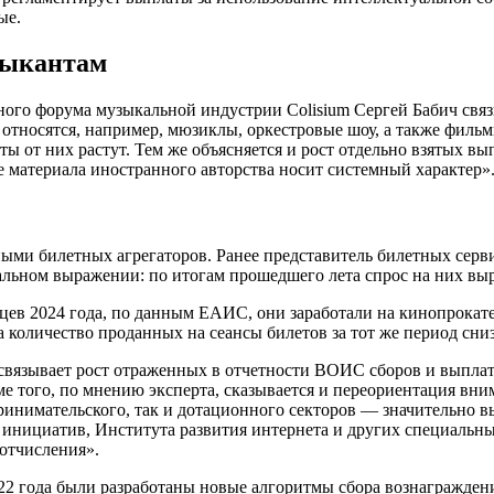
ые.
зыкантам
го форума музыкальной индустрии Colisium Сергей Бабич связы
относятся, например, мюзиклы, оркестровые шоу, а также фильм
ы от них растут. Тем же объясняется и рост отдельно взятых вы
е материала иностранного авторства носит системный характер»
ыми билетных агрегаторов. Ранее представитель билетных серви
альном выражении: по итогам прошедшего лета спрос на них выро
цев 2024 года, по данным ЕАИС, они заработали на кинопрокате 
 а количество проданных на сеансы билетов за тот же период сн
ь, связывает рост отраженных в отчетности ВОИС сборов и выпл
е того, по мнению эксперта, сказывается и переориентация вним
ринимательского, так и дотационного секторов — значительно 
х инициатив, Института развития интернета и других специаль
отчисления».
22 года были разработаны новые алгоритмы сбора вознаграждени