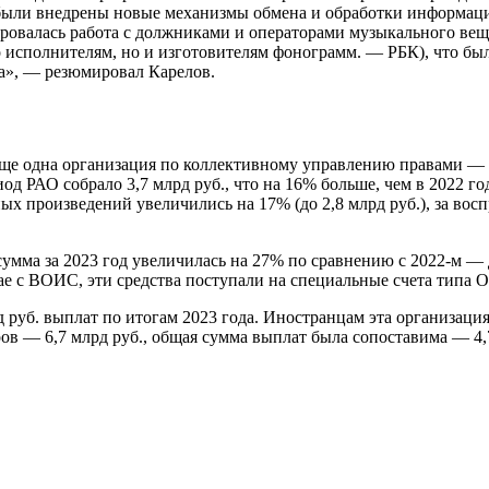
, были внедрены новые механизмы обмена и обработки информац
овалась работа с должниками и операторами музыкального вещан
ко исполнителям, но и изготовителям фонограмм. — РБК), что б
да», — резюмировал Карелов.
ь еще одна организация по коллективному управлению правами 
д РАО собрало 3,7 млрд руб., что на 16% больше, чем в 2022 году
х произведений увеличились на 17% (до 2,8 млрд руб.), за восп
мма за 2023 год увеличилась на 27% по сравнению с 2022-м — д
ае с ВОИС, эти средства поступали на специальные счета типа О
д руб. выплат по итогам 2023 года. Иностранцам эта организация
ов — 6,7 млрд руб., общая сумма выплат была сопоставима — 4,7