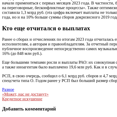
начали применяться с первых месяцев 2023 года. В частности
на переговорные, бесконфликтные процессы». Также оптимизир
составила 1,3 млрд руб. (эта цифра включает выплаты не толь
года, но и на 10% больше суммы сборов докризисного 2019 го
Кто еще отчитался о выплатах
Ранее о сборах и отчислениях по итогам 2023 года отчиталас
исполнителям, а авторам и правообладателям. За отчетный перио
публичное воспроизведение непосредственно самих музыкальны
16% (до 848 млн руб.).
Еще большими темпами росли и выплаты РАО: их совокупная су
а также иноагентам было выплачено 19,6 млн руб. Как и в случ
РСП, в свою очередь, сообщил о 6,1 млрд руб. сборов и 4,7 млр
спецсчета типа О. Годом ранее у РСП был больший размер сбор
Разное
Навигация
«Может, нас не достанут»
Кредитное искушение
по
записям
Добавить комментарий