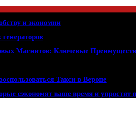
обству и экономии
 генераторов
овых Магнитов: Ключевые Преимущест
оспользоваться Такси в Вероне
орые сэкономят ваше время и упростят 