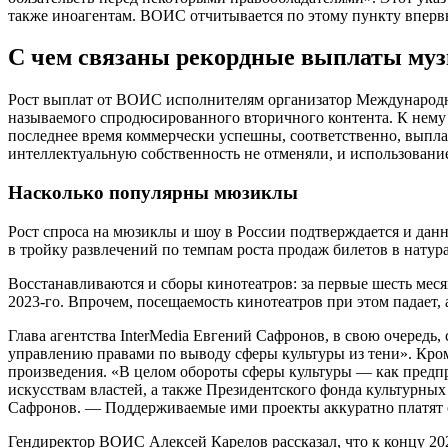
также иноагентам. ВОИС отчитывается по этому пункту вперв
С чем связаны рекордные выплаты му
Рост выплат от ВОИС исполнителям организатор Международно
называемого спродюсированного вторичного контента. К нему 
последнее время коммерчески успешны, соответственно, выплат
интеллектуальную собственность не отменяли, и использовани
Насколько популярны мюзиклы
Рост спроса на мюзиклы и шоу в России подтверждается и данн
в тройку развлечений по темпам роста продаж билетов в натур
Восстанавливаются и сборы кинотеатров: за первые шесть меся
2023-го. Впрочем, посещаемость кинотеатров при этом падает,
Глава агентства InterMedia Евгений Сафронов, в свою очеред
управлению правами по выводу сферы культуры из тени». Кром
произведения. «В целом обороты сферы культуры — как предп
искусствам властей, а также Президентского фонда культурны
Сафронов. — Поддерживаемые ими проекты аккуратно платят 
Гендиректор ВОИС Алексей Карелов рассказал, что к концу 20