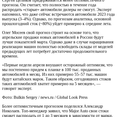
Сергей Целиков придерживается менее оптимистичного
прогноза. Он считает, что полностью в течение года
распродать «старые» автомобили дилеры не смогут. Эксперт
напомнил, что даже сейчас встречаются автомобили 2023 года
выпуска (3–4%). Однако, по прогнозам аналитика, основной
прошлогодний сток (~80%) уйдет примерно к середине лета.
Олег Мосеев свой прогноз строит на основе того, что
апрельские продажи новых автомобилей в России будут
лучше показателей марта. Однако даже в случае наращивания
реализации машин полностью освободить склады от моделей
предыдущих лет потребует достаточно продолжительного
времени.
«Первые недели апреля внушают осторожный оптимизм, что
мы постепенно придем к планке в 100 тыс. проданных
автомобилей в месяц. Из них примерно 55–57 тыс. машин
будут китайских марок. Таким образом, сегодняшних стоков
таких автомобилей хватит примерно на 5 месяцев», —
говорит эксперт.
Фото: Bulkin Sergey / news.ru / Global Look Press
Более оптимистичным прогнозом поделился Александр
Николаев. Топ-менеджер заявил, что Major Auto свои стоки
сможет распродать от 1 до 3 месяцев в зависимости от марки.