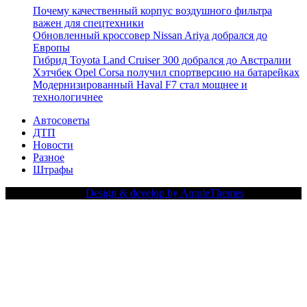
Почему качественный корпус воздушного фильтра
важен для спецтехники
Обновленный кроссовер Nissan Ariya добрался до
Европы
Гибрид Toyota Land Cruiser 300 добрался до Австралии
Хэтчбек Opel Corsa получил спортверсию на батарейках
Модернизированный Haval F7 стал мощнее и
технологичнее
Автосоветы
ДТП
Новости
Разное
Штрафы
Copy Right Text |
Design & develop by AmpleThemes