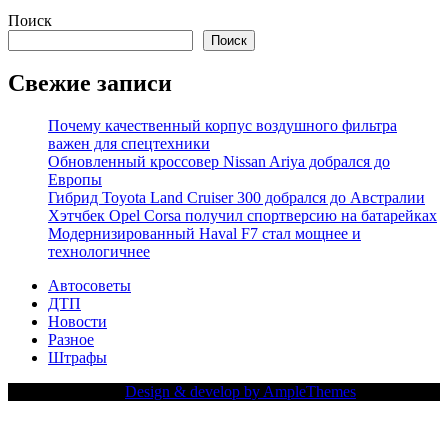
Поиск
Поиск
Свежие записи
Почему качественный корпус воздушного фильтра
важен для спецтехники
Обновленный кроссовер Nissan Ariya добрался до
Европы
Гибрид Toyota Land Cruiser 300 добрался до Австралии
Хэтчбек Opel Corsa получил спортверсию на батарейках
Модернизированный Haval F7 стал мощнее и
технологичнее
Автосоветы
ДТП
Новости
Разное
Штрафы
Copy Right Text |
Design & develop by AmpleThemes