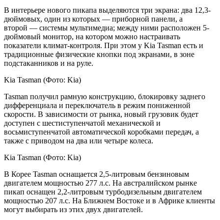
В интерьере нового пикапа выделяются три экрана: два 12,3-
дюймовых, один из которых — приборной панели, а
второй — системы мультимедиа; между ними расположен 5-
дюймовый монитор, на котором можно настраивать
показатели климат-контроля. При этом у Kia Tasman есть и
традиционные физические кнопки под экранами, в зоне
подстаканников и на руле.
Kia Tasman
(Фото: Kia)
Tasman получил рамную конструкцию, блокировку заднего
дифференциала и переключатель в режим пониженной
скорости. В зависимости от рынка, новый грузовик будет
доступен с шестиступенчатой механической и
восьмиступенчатой автоматической коробками передач, а
также с приводом на два или четыре колеса.
Kia Tasman
(Фото: Kia)
В Корее Tasman оснащается 2,5-литровым бензиновым
двигателем мощностью 277 л.с. На австралийском рынке
пикап оснащен 2,2-литровым турбодизельным двигателем
мощностью 207 л.с. На Ближнем Востоке и в Африке клиенты
могут выбирать из этих двух двигателей.