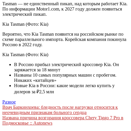
Tasman — не единственный пикап, над которым работает Kia.
По информации Motor1.com, к 2027 году должен появиться
электрический пикап.
Kia Tasman
(Фото: Kia)
Вероятно, что Kia Tasman появится на российском рынке по
схеме параллельного импорта. Корейская компания покинула
Россию в 2022 году.
Kia Tasman
(Фото: Kia)
В Россию прибыл электрический кроссовер Kia. Он
заряжается за 18 минут
Названы 10 самых популярных машин с пробегом.
Никаких «китайцев»
Новые Kia в России: какие модели легко купить у
дилеров за ₽2,5 млн
Разное
Навигация
Врач Баркинхоева: бледность после нагрузки относится к
неочевидным признакам больного сердца
по
Названа причина возгорания кроссовера Chery Tiggo 7 Pro в
записям
Подмосковье :: Autonews