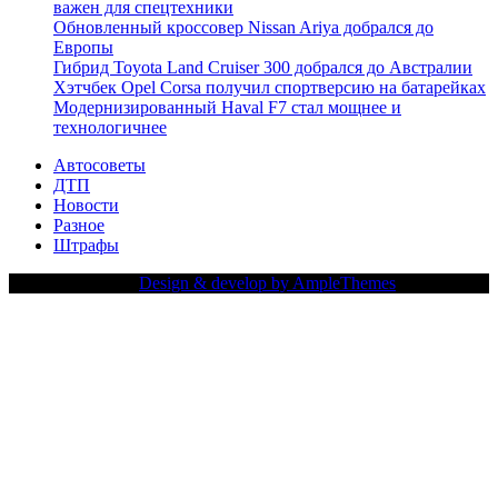
важен для спецтехники
Обновленный кроссовер Nissan Ariya добрался до
Европы
Гибрид Toyota Land Cruiser 300 добрался до Австралии
Хэтчбек Opel Corsa получил спортверсию на батарейках
Модернизированный Haval F7 стал мощнее и
технологичнее
Автосоветы
ДТП
Новости
Разное
Штрафы
Copy Right Text |
Design & develop by AmpleThemes