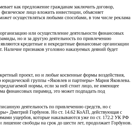
мевает как предложение гражданам заключить договор,
 физическое лицо вложить инвестиции, объясняет
может осуществляться любыми способами, в том числе реклама
за организацию или осуществление деятельности финансовых
ирамиды, но и за другую деятельность по привлечению
, являются кредитные и некредитные финансовые организации
т. Наличие признаков уголовно наказуемых деяний будет
кретный проект, но и любые косвенные формы воздействия,
ор юридической группы «Яковлев и партнеры» Мария Яковлева.
предлагаемой нормы, если за ней стоит лицо, не имеющее
лама финансовых пирамид, это может подпадать под
писанную деятельность по привлечению средств, но с
еры» Дмитрий Горбунов. Но ст. 14.62 КоАП, действующая с
мами ущербов, которые наказываются уже по ст. 172.2 УК РФ
 лишение свободы на срок до шести лет, продолжает Горбунов.