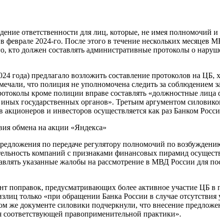
ние ответственности для лиц, которые, не имея полномочий и 
е в феврале 2024-го. После этого в течение нескольких месяце
го, кто должен составлять административные протоколы о наруше
24 года) предлагало возложить составление протоколов на ЦБ, 
тмечали, что полиция не уполномочена следить за соблюдением
ротоколы кроме полиции вправе составлять «должностные лица 
 иных государственных органов». Третьим аргументом силовико
в акционеров и инвесторов осуществляется как раз Банком Росси
ия обмена на акции «Яндекса»
редложения по передаче регулятору полномочий по возбуждени
ятельность компаний с признаками финансовых пирамид осущест
равлять указанные жалобы на рассмотрение в МВД России для п
ант поправок, предусматривающих более активное участие ЦБ в
лиц только «при обращении Банка России в случае отсутствия 
ом же документе силовики подчеркнули, что внесение предложе
ия соответствующей правоприменительной практики».