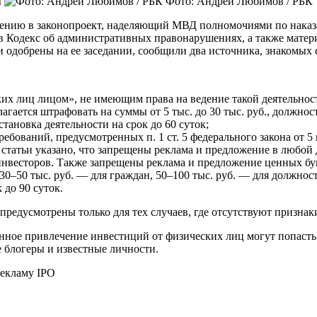
ы
Фото: Андрей Любимов / РБК
тению в законопроект, наделяющий МВД полномочиями по наказ
в Кодекс об административных правонарушениях, а также матер
 одобрены на ее заседании, сообщили два источника, знакомых
их лиц лицом», не имеющим права на ведение такой деятельност
агается штрафовать на суммы от 5 тыс. до 30 тыс. руб., должно
тановка деятельности на срок до 60 суток;
ебований, предусмотренных п. 1 ст. 5 федерального закона от 5
 статьи указано, что запрещены реклама и предложение в любо
нвесторов. Также запрещены реклама и предложение ценных бум
 30–50 тыс. руб. — для граждан, 50–100 тыс. руб. — для должно
 до 90 суток.
редусмотрены только для тех случаев, где отсутствуют признак
ное привлечение инвестиций от физических лиц могут попасть н
е блогеры и известные личности.
рекламу IPO