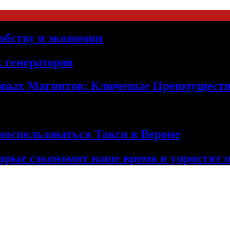
обству и экономии
 генераторов
овых Магнитов: Ключевые Преимущест
оспользоваться Такси в Вероне
орые сэкономят ваше время и упростят 