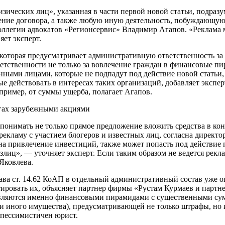
ических лиц», указанная в части первой новой статьи, подразу
ение договора, а также любую иную деятельность, побуждающую
оллегии адвокатов «Регионсервис» Владимир Агапов. «Реклама 
ет эксперт.
), которая предусматривает административную ответственность 
ветственности не только за вовлечение граждан в финансовые п
ными лицами, которые не подпадут под действие новой статьи
 действовать в интересах таких организаций, добавляет экспер
апример, от суммы ущерба, полагает Агапов.
ргах зарубежными акциями
понимать не только прямое предложение вложить средства в кон
екламу с участием блогеров и известных лиц, согласна директ
на привлечение инвестиций, также может попасть под действие 
злиц», — уточняет эксперт. Если таким образом не ведется рек
Яковлева.
ава ст. 14.62 КоАП в отдельный административный состав уже о
тировать их, объясняет партнер фирмы «Рустам Курмаев и партн
 являются именно финансовыми пирамидами с существенными сум
и иного имущества), предусматривающей не только штрафы, но и
 пессимистичен юрист.