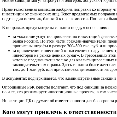
Новые санкции могут затронуть и блогеров, допускают юрист
Правительственная комиссия одобрила поправки ко второму ч
инвестиций от физических лиц. Текст предлагаемых поправок 
подтвердил источник, близкий к правкомиссии. Поправки были
В поправках предусмотрены санкции по двум основаниям:
за «оказание услуг по привлечению инвестиций физическ
Банка России). По этой части граждан-нарушителей предл
прописаны штрафы в размере 300–500 тыс. руб. или приос
за привлечение инвестиций от населения с нарушением тр
инвесторов на рынке ценных бумаг». В требованиях этой
которые предназначены только для квалифицированных и
законодательством страны. Здесь санкции более жесткие:
тыс. до 1 млн руб. или приостановка деятельности на срок
В документах подчеркивается, что административные санкции п
Опрошенные РБК юристы полагают, что под санкции за незакон
но и те, кто рекламирует инвестиционные проекты, в том числ
Инвестиции
ЦБ подумает об ответственности для блогеров за 
Кого могут привлечь к ответственности