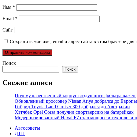
Имя
*
Email
*
Сайт
Сохранить моё имя, email и адрес сайта в этом браузере д
Поиск
Поиск
Свежие записи
Почему качественный корпус воздушного фильтра важен 
Обновленный кроссовер Nissan Ariya добрался до Европы
Гибрид Toyota Land Cruiser 300 добрался до Австралии
Хэтчбек Opel Corsa получил спортверсию на батарейках
Модернизированный Haval F7 стал мощнее и технологич
Автосоветы
ДТП