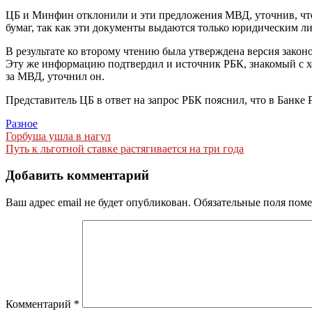
ЦБ и Минфин отклонили и эти предложения МВД, уточнив, что
бумаг, так как эти документы выдаются только юридическим ли
В результате ко второму чтению была утверждена версия зако
Эту же информацию подтвердил и источник РБК, знакомый с х
за МВД, уточнил он.
Представитель ЦБ в ответ на запрос РБК пояснил, что в Банке
Разное
Навигация
Горбуша ушла в нагул
Путь к льготной ставке растягивается на три года
по
записям
Добавить комментарий
Ваш адрес email не будет опубликован.
Обязательные поля пом
Комментарий
*