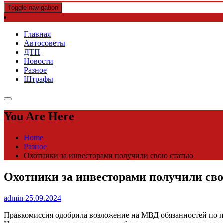
Toggle navigation
Главная
Автосоветы
ДТП
Новости
Разное
Штрафы
You Are Here
Home
Разное
Охотники за инвесторами получили свою статью
Охотники за инвесторами получили св
admin
25.09.2024
Правкомиссия одобрила возложение на МВД обязанностей по п