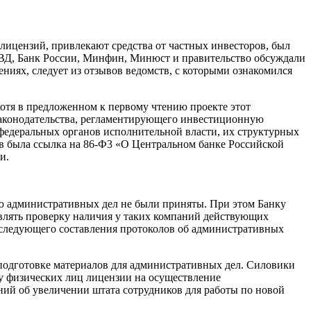
лицензий, привлекают средства от частных инвесторов, был
в МВД, Банк России, Минфин, Минюст и правительство обсуждали
ниях, следует из отзывов ведомств, с которыми ознакомился
хотя в предложенном к первому чтению проекте этот
 законодательства, регламентирующего инвестиционную
федеральных органов исполнительной власти, их структурных
в была ссылка на 86-Ф3 «О Центральном банке Российской
и.
ю административных дел не были приняты. При этом Банку
влять проверку наличия у таких компаний действующих
оследующего составления протоколов об административных
 подготовке материалов для административных дел. Силовики
у физических лиц лицензии на осуществление
ний об увеличении штата сотрудников для работы по новой