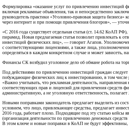
Формулировка «оказание услуг по привлечению инвестиций физ
включая рекламные объявления, так и непосредственно заключ
руководитель практики «Уголовно-правовая защита бизнеса» к
через интернет и при помощи привлечения блогеров», — уточня
«С 2016 года существует отдельная статья (ст. 14.62 КоАП РФ
пирамид. Новая предлагаемая статья позволит привлекать к от
инвестиций физических лиц», — говорит Агапов. Уполномочен
с соответствующими лицензиями, а также лица, уполномоченные
определяться в каждом конкретном случае и может зависеть, н
Финансы
СК возбудил уголовное дело об обмане робота на то
Под действиями по привлечению инвестиций граждан следует 
побуждающие физических лиц к инвестированию, в том числе р
«Важно учитывать, что рекламная деятельность, направленная 
соответствующих прав и лицензий для привлечения средств фи
административную, а не уголовную ответственность, полагает 
Новыми поправками законодатель предлагает выделить из сост
условием, что лицо, привлекающее средства, предлагает инвес
2016 года, работает плохо. Подходящие под эту статью кейсы
(организация деятельности по привлечению денежных средств 
В этом ключе и новые поправки в КоАП не будут эффективны,