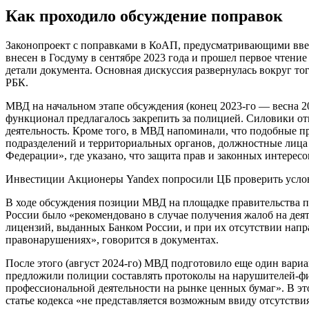
Как проходило обсуждение поправок
Законопроект с поправками в КоАП, предусматривающими введе
внесен в Госдуму в сентябре 2023 года и прошел первое чтени
детали документа. Основная дискуссия развернулась вокруг то
РБК.
МВД на начальном этапе обсуждения (конец 2023-го — весна 20
функционал предлагалось закрепить за полицией. Силовики о
деятельность. Кроме того, в МВД напоминали, что подобные п
подразделений и территориальных органов, должностные лица
Федерации», где указано, что защита прав и законных интересо
Инвестиции
Акционеры Yandex попросили ЦБ проверить услов
В ходе обсуждения позиции МВД на площадке правительства п
России было «рекомендовано в случае получения жалоб на де
лицензий, выданных Банком России, и при их отсутствии нап
правонарушениях», говорится в документах.
После этого (август 2024-го) МВД подготовило еще один вари
предложили полиции составлять протоколы на нарушителей-физ
профессиональной деятельности на рынке ценных бумаг». В эт
статье кодекса «не представляется возможным ввиду отсутств