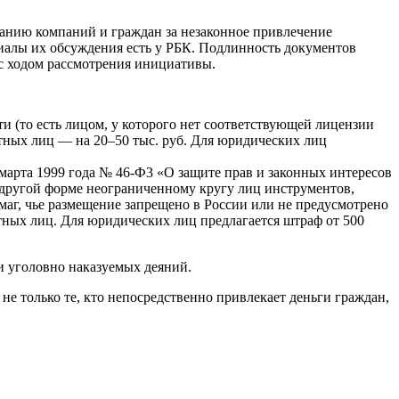
анию компаний и граждан за незаконное привлечение
иалы их обсуждения есть у РБК. Подлинность документов
 с ходом рассмотрения инициативы.
и (то есть лицом, у которого нет соответствующей лицензии
стных лиц — на 20–50 тыс. руб. Для юридических лиц
 марта 1999 года № 46-Ф3 «О защите прав и законных интересов
й другой форме неограниченному кругу лиц инструментов,
аг, чье размещение запрещено в России или не предусмотрено
стных лиц. Для юридических лиц предлагается штраф от 500
и уголовно наказуемых деяний.
е только те, кто непосредственно привлекает деньги граждан,