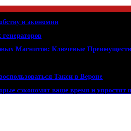
обству и экономии
 генераторов
овых Магнитов: Ключевые Преимущест
оспользоваться Такси в Вероне
орые сэкономят ваше время и упростят 