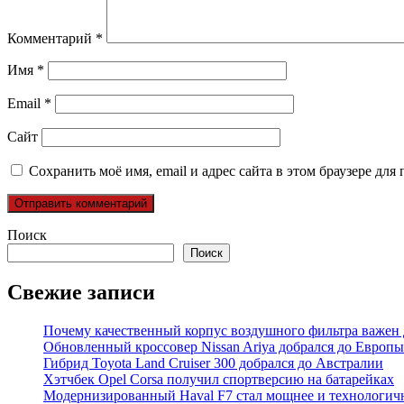
Комментарий
*
Имя
*
Email
*
Сайт
Сохранить моё имя, email и адрес сайта в этом браузере д
Поиск
Поиск
Свежие записи
Почему качественный корпус воздушного фильтра важен 
Обновленный кроссовер Nissan Ariya добрался до Европы
Гибрид Toyota Land Cruiser 300 добрался до Австралии
Хэтчбек Opel Corsa получил спортверсию на батарейках
Модернизированный Haval F7 стал мощнее и технологич