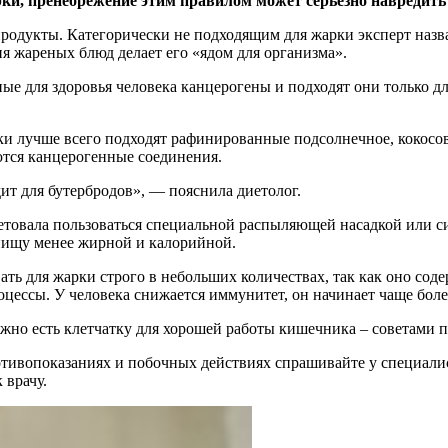
ки, пренебрежение этим правилом может серьезно навредить
 продукты. Категорически не подходящим для жарки эксперт на
ия жареных блюд делает его «ядом для организма».
е для здоровья человека канцерогены и подходят они только дл
 лучше всего подходят рафинированные подсолнечное, кокосовое
ются канцерогенные соединения.
дит для бутербродов», — пояснила диетолог.
товала пользоваться специальной распыляющей насадкой или си
 пищу менее жирной и калорийной.
ть для жарки строго в небольших количествах, так как оно сод
цессы. У человека снижается иммунитет, он начинает чаще боле
нужно есть клетчатку для хорошей работы кишечника – советами 
ивопоказаниях и побочных действиях спрашивайте у специалист
 врачу.