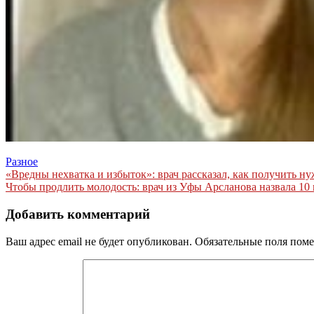
Разное
Навигация
«Вредны нехватка и избыток»: врач рассказал, как получить н
Чтобы продлить молодость: врач из Уфы Арсланова назвала 10
по
записям
Добавить комментарий
Ваш адрес email не будет опубликован.
Обязательные поля пом