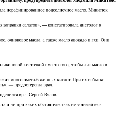
 организму, предупредила диетолог Людмила
Микитюк.
звала нерафинированное подсолнечное масло. Микитюк
я заправки салатов», — констатировала диетолог в
, оливковое масла, а также масло авокадо и гхи. Они
ликоновой кисточкой вместо того, чтобы лит масло в
ержит много омега-6 жирных кислот. При их избытке
ть», — предостерегла врач.
поделился врач Сергей Вялов.
а и ни при каких обстоятельствах не занимайтесь