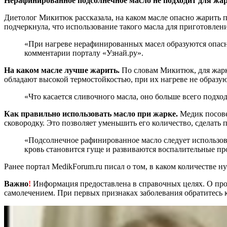
Нерафинированное подсолнечное масло не подходит для жар
Диетолог Микитюк рассказала, на каком масле опасно жарить
подчеркнула, что использование такого масла для приготовлен
«При нагреве нерафинированных масел образуются опасны
комментарии порталу «Узнай.ру».
На каком масле лучше жарить.
По словам Микитюк, для жарки
обладают высокой термостойкостью, при их нагреве не образу
«Что касается сливочного масла, оно больше всего подхо
Как правильно использовать масло при жарке.
Медик посове
сковородку. Это позволяет уменьшить его количество, сделать
«Подсолнечное рафинированное масло следует использова
кровь становится гуще и развиваются воспалительные про
Ранее портал MedikForum.ru писал о том, в каком количестве 
Важно
!
Информация предоставлена в справочных целях. О прот
самолечением. При первых признаках заболевания обратитесь к