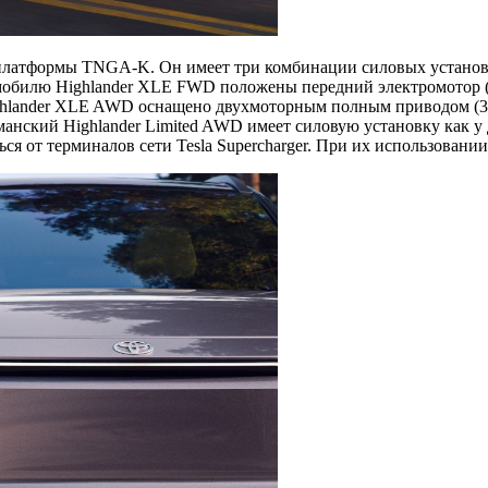
я платформы TNGA‑K. Он имеет три комбинации силовых установ
билю Highlander XLE FWD положены передний электромотор (224
ghlander XLE AWD оснащено двухмоторным полным приводом (343 
 Флагманский Highlander Limited AWD имеет силовую установку к
я от терминалов сети Tesla Supercharger. При их использовании