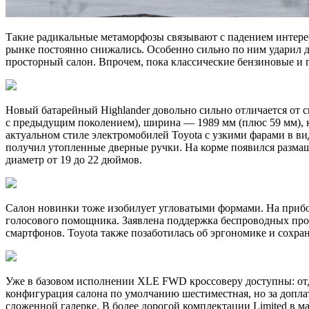
Такие радикальные метаморфозы связывают с падением интерес
рынке постоянно снижались. Особенно сильно по ним ударил д
просторный салон. Впрочем, пока классические бензиновые и 
Новый батарейный Highlander довольно сильно отличается от 
с предыдущим поколением), ширина — 1989 мм (плюс 59 мм), к
актуальном стиле электромобилей Toyota c узкими фарами в в
получил утопленные дверные ручки. На корме появился размаш
диаметр от 19 до 22 дюймов.
Салон новинки тоже изобилует угловатыми формами. На приб
голосового помощника. Заявлена поддержка беспроводных прото
смартфонов. Toyota также позаботилась об эргономике и сохра
Уже в базовом исполнении XLE FWD кроссоверу доступны: отде
конфигурация салона по умолчанию шестиместная, но за допла
сложенной галерке. В более дорогой комплектации Limited в м