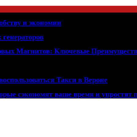
обству и экономии
 генераторов
овых Магнитов: Ключевые Преимущест
оспользоваться Такси в Вероне
орые сэкономят ваше время и упростят 