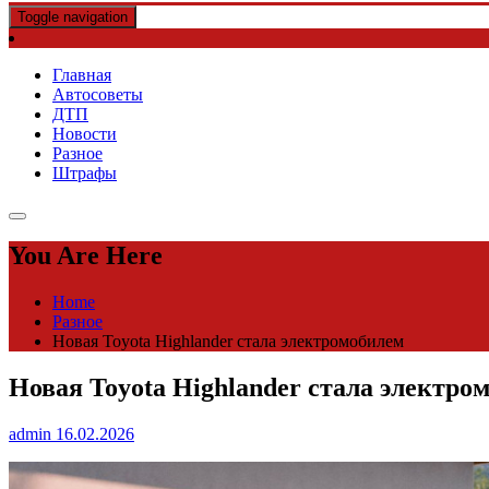
Toggle navigation
Главная
Автосоветы
ДТП
Новости
Разное
Штрафы
You Are Here
Home
Разное
Новая Toyota Highlander стала электромобилем
Новая Toyota Highlander стала электро
admin
16.02.2026