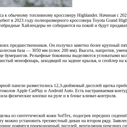
а к обычному топливному кроссоверу Highlander. Начиная с 20
ебют в 2023 году полноразмерного кроссовера Toyota Grand Hig
гибридные Хайлендеры не собираются на покой и будут продават
своих предшественников. Он получил заметно более крупный пя
олесная база — 3050 мм (плюс 200 мм). Высота, напротив, умен
иде бумерангов. Рельефные боковины выделяются угловатыми ко
истый монофонарь, заходящий на задние крылья, и спойлер на 
орной панели разместились 12,3-дюймовый дисплей щитка приб
колов Apple CarPlay и Android Auto. Есть настраиваемая конту
нила физические кнопки на руле и в блоке климат-контроля.
лка из синтетической кожи SofTex, подогрев передних сидений
ту можно установить трехместный диван на втором ряду. Заявле
ашине появятся проекционный дисплей, вентиляция передних сид