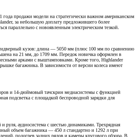
21 года продажи модели на стратегически важном американском
hlander, за небольшую доплату предложившего более
ься параллельно с новоявленным электрическим тезкой.
тидверный кузов: длина — 5050 мм (плюс 100 мм по сравнению
ьшена на 21 мм, до 1709 мм. Передок новичка оформлен в
лесными арками с выштамповками. Кроме того, Highlander
крышке багажника. В зависимости от версии колеса имеют
оров и 14-дюймовый тачскрин медиасистемы с функцией
рная подсветка с площадкой беспроводной зарядки для
 и руля, аудиосистема с шестью динамиками. Трехрядная
нный объем багажника — 450 л стандартно и 1292 л при
ений, подогрев задних рядов и камеры кругового обзора. В